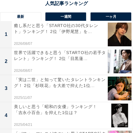
知県）、「真珠の街・鳥羽で生まれた銘菓で、真珠貝の
形がとっても可愛らしいマドレーヌだから」（50代男性
最新
一週間
一ヶ月
／広島県）といった声が集まりました。
癒し系だと思う「STARTO社の30代タレン
ト」ランキング！ 2位「伊野尾慧」を...
1
2026/08/07
世界で活躍できると思う「STARTO社の若手タ
レント」ランキング！ 2位「目黒蓮...
2
2026/08/07
「実は二世」と知って驚いたタレントランキン
グ！ 2位「杉咲花」を大差で抑えた1位...
3
2025/11/07
美しいと思う「昭和の女優」ランキング！
「吉永小百合」を抑えた1位は？
4
2025/04/21
1位：赤福（赤福）／49票