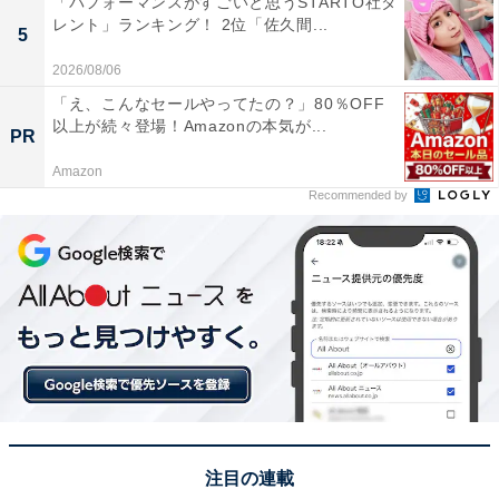
「パフォーマンスがすごいと思うSTARTO社タ
レント」ランキング！ 2位「佐久間...
5
1位に輝いたのは、伊勢名物の「赤福」でした。お餅の
上にこしあんをのせた餅菓子で、あんにつけられた三本
2026/08/06
の筋は五十鈴川の清流を表現しています。独特の曲線美
「え、こんなセールやってたの？」80％OFF
以上が続々登場！Amazonの本気が...
を放つフォルムと、職人の指先で形作られた伝統的な造
PR
形は、シンプルながらもりんとしたかわいらしさを感じ
Amazon
させ、不動の人気を証明する結果となりました。
Recommended by
回答者からは「波のような餡の模様と食べやすいサイズ
がかわいいからです」（20代女性／奈良県）、「外側の
あんこが滑らかなシルエットをしており上品だから。箱
もお土産感があって可愛い」（20代女性／岡山県）、
「三重と言ったらなんと言っても赤福なのと見た目もピ
ンク色で可愛い」（40代女性／徳島県）といった声が集
まりました。
注目の連載