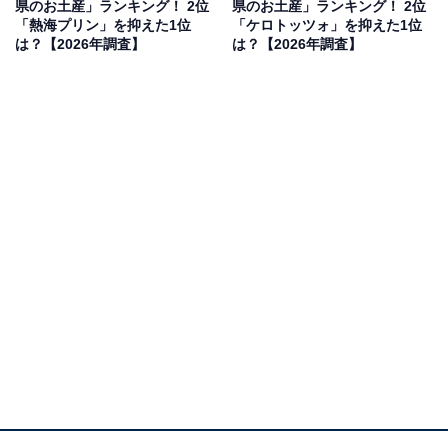
県のお土産」ランキング！ 2位
県のお土産」ランキング！ 2位
「熱海プリン」を抑えた1位
「ケロトッツォ」を抑えた1位
見を断定的に示すものではありません
は？【2026年調査】
は？【2026年調査】
2位：シェル・レーヌ（ブランカ）／44票
2位にランクインしたのは、ブランカの「シェル・レー
ヌ」です。真珠の街・鳥羽ならではの貝殻の形をしたマ
ドレーヌで、地元産の卵や小麦粉を使用。天然の「パー
ルシェルカルシウム」が加えられており、外はサクッ、
中はしっとりとした食感が楽しめます。上品な真珠貝の
フォルムが女性を中心に高く支持されています。
回答者からは「ころんとした形が可愛いし、個装パッケ
ージもおしゃれだから」（30代女性／兵庫県）、「あこ
や貝のかたちで見た目がかわいいから」（30代女性／愛