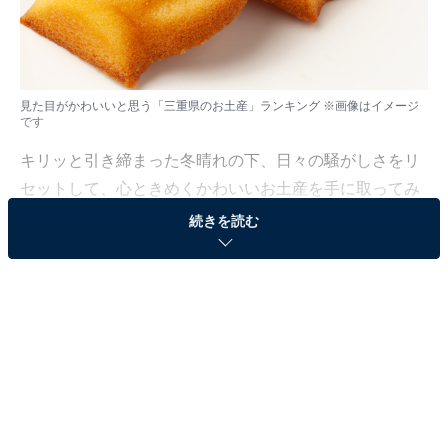
見た目がかわいいと思う「三重県のお土産」ランキング ※画像はイメージ
です
キリッと引き締まった冬晴れの下、日々の騒がしさをリ
セットして、心ときめくかわいいお土産を手に取ってみ
ませんか。今回は圧倒的な愛らしさと共に、地域の魅力
続きを読む
とこだわりが詰まったお土産をピックアップしました。
All About ニュース編集部では、2026年1月20日の期間、
全国20〜60代の男女250人を対象に、「見た目がかわい
いお土産に関するアンケート」を実施しました。その中
から、見た目がかわいいと思う「三重県のお土産」ラン
キングの結果をご紹介します。