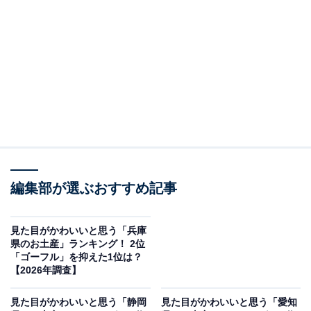
＞9位までの全ランキング結果を見る
この記事の執筆者：
坂上 恵
All About ニュースの編集者。オールアバウトに入社後、SNSトレン
ドにフォーカスした記事執筆やSEOライティングの経験を経て、の
ちにAll About ニュースチームのメンバーに加入。現在は旅行・カル
...続きを読む
チャー・エンタメなどを中心に企画編集を担当。東京都出身。居酒
屋巡りとスポーツ観戦が生きがい。
調査概要
編集部が選ぶおすすめ記事
調査期間：2026年1月20日
見た目がかわいいと思う「兵庫
調査方法：インターネット調査
県のお土産」ランキング！ 2位
調査対象：全国20〜60代の男女250人
「ゴーフル」を抑えた1位は？
【2026年調査】
※本調査は全国250人を対象に実施したもので、結
見た目がかわいいと思う「静岡
見た目がかわいいと思う「愛知
果は回答者の意見を集計したものであり、全体の意