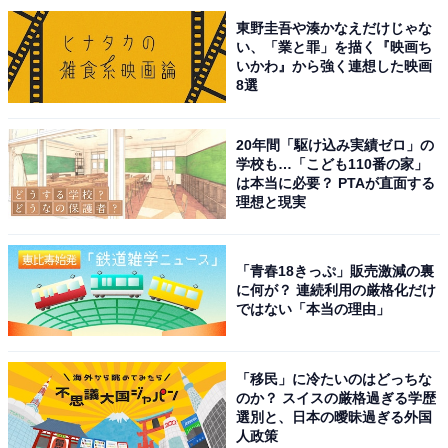
※回答者からのコメントは原文ママです
東野圭吾や湊かなえだけじゃな
い、「業と罪」を描く『映画ち
※記事内容は執筆時点のものです。最新の内容をご確認
いかわ』から強く連想した映画
ください
8選
20年間「駆け込み実績ゼロ」の
次ページ
9位までのランキング結果を見る
学校も…「こども110番の家」
は本当に必要？ PTAが直面する
理想と現実
「青春18きっぷ」販売激減の裏
に何が？ 連続利用の厳格化だけ
ではない「本当の理由」
「移民」に冷たいのはどっちな
のか？ スイスの厳格過ぎる学歴
選別と、日本の曖昧過ぎる外国
人政策