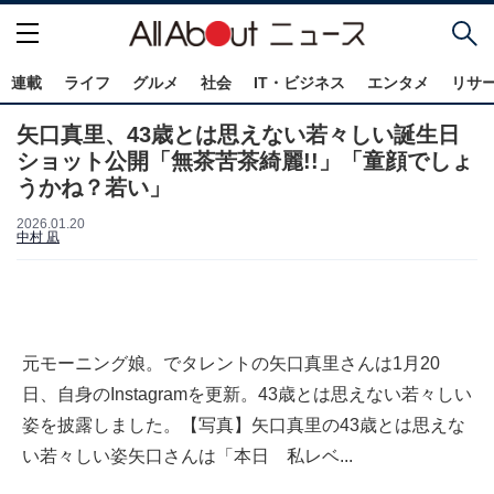
連載
ライフ
グルメ
社会
IT・ビジネス
エンタメ
リサ
矢口真里、43歳とは思えない若々しい誕生日
ショット公開「無茶苦茶綺麗!!」「童顔でしょ
うかね？若い」
2026.01.20
中村 凪
元モーニング娘。でタレントの矢口真里さんは1月20
日、自身のInstagramを更新。43歳とは思えない若々しい
姿を披露しました。【写真】矢口真里の43歳とは思えな
い若々しい姿矢口さんは「本日 私レベ...