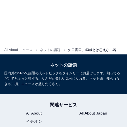
All About ニュース
ネットの話題
矢口真里、43歳とは思えない若々しい誕生日ショット公開「無茶苦茶綺麗!!」「童顔でしょうかね？若い」
ネットの話題
国内外のSNSで話題の人＆トピックをタイムリーにお届けします。知ってる
だけでちょっと得する、なんだか楽しい気分になれる、ネット発「知ら（な
きゃ）損」ニュースが盛りだくさん。
関連サービス
All About
All About Japan
イチオシ