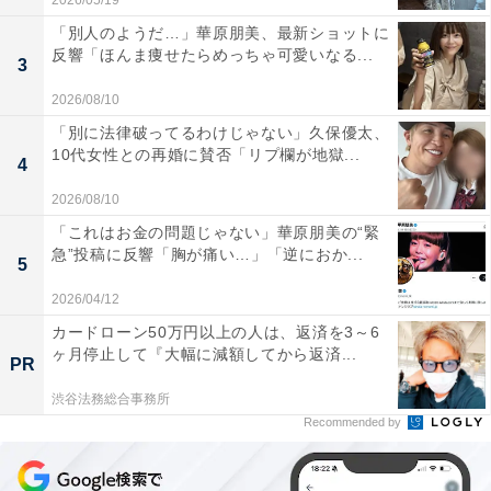
2026/05/19
「別人のようだ…」華原朋美、最新ショットに
反響「ほんま痩せたらめっちゃ可愛いなる...
3
2026/08/10
「別に法律破ってるわけじゃない」久保優太、
10代女性との再婚に賛否「リプ欄が地獄...
4
2026/08/10
「これはお金の問題じゃない」華原朋美の“緊
急”投稿に反響「胸が痛い…」「逆におか...
5
2026/04/12
カードローン50万円以上の人は、返済を3～6
ヶ月停止して『大幅に減額してから返済...
PR
渋谷法務総合事務所
Recommended by