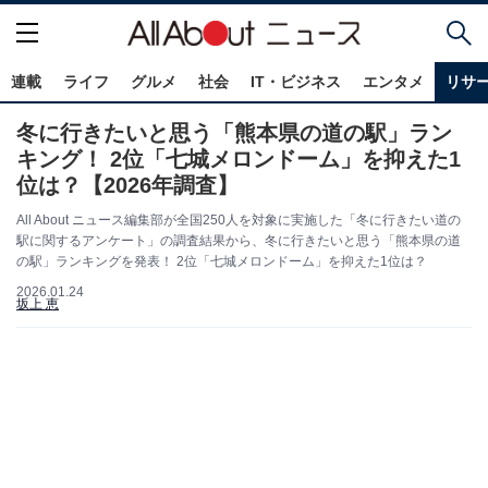
連載
ライフ
グルメ
社会
IT・ビジネス
エンタメ
リサ
冬に行きたいと思う「熊本県の道の駅」ラン
キング！ 2位「七城メロンドーム」を抑えた1
位は？【2026年調査】
All About ニュース編集部が全国250人を対象に実施した「冬に行きたい道の
駅に関するアンケート」の調査結果から、冬に行きたいと思う「熊本県の道
の駅」ランキングを発表！ 2位「七城メロンドーム」を抑えた1位は？
2026.01.24
坂上 恵