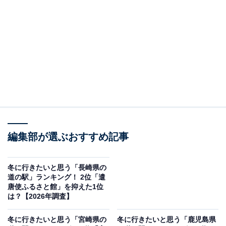
＞9位までの全ランキング結果を見る
この記事の執筆者：
坂上 恵
All About ニュースの編集者。オールアバウトに入社後、SNSトレン
ドにフォーカスした記事執筆やSEOライティングの経験を経て、の
ちにAll About ニュースチームのメンバーに加入。現在は旅行・カル
...続きを読む
チャー・エンタメなどを中心に企画編集を担当。東京都出身。居酒
屋巡りとスポーツ観戦が生きがい。
調査概要
編集部が選ぶおすすめ記事
調査期間：2026年1月19日
調査方法：インターネット調査
冬に行きたいと思う「長崎県の
道の駅」ランキング！ 2位「遣
調査対象：全国10〜60代の男女250人
唐使ふるさと館」を抑えた1位
は？【2026年調査】
※本調査は全国250人を対象に実施したもので、結
冬に行きたいと思う「宮崎県の
冬に行きたいと思う「鹿児島県
果は回答者の意見を集計したものであり、全体の意