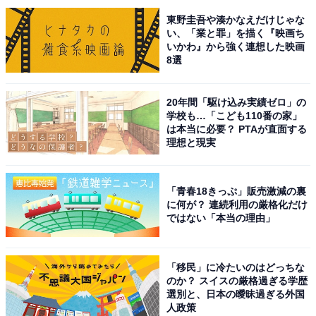
※記事内容は執筆時点のものです。最新の内容をご確認
東野圭吾や湊かなえだけじゃな
ください
い、「業と罪」を描く『映画ち
いかわ』から強く連想した映画
8選
次ページ
9位までのランキング結果を見る
20年間「駆け込み実績ゼロ」の
学校も…「こども110番の家」
は本当に必要？ PTAが直面する
理想と現実
「青春18きっぷ」販売激減の裏
に何が？ 連続利用の厳格化だけ
ではない「本当の理由」
「移民」に冷たいのはどっちな
のか？ スイスの厳格過ぎる学歴
選別と、日本の曖昧過ぎる外国
人政策