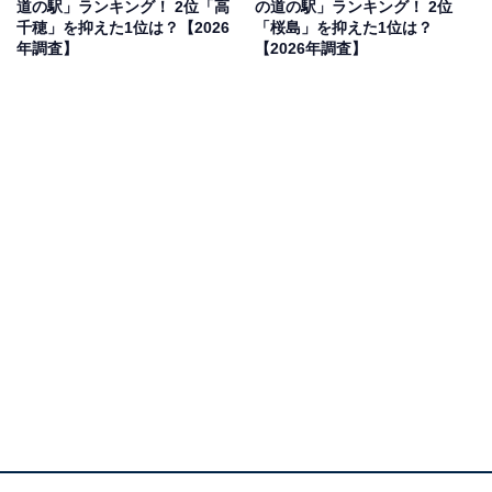
道の駅」ランキング！ 2位「高
の道の駅」ランキング！ 2位
見を断定的に示すものではありません
千穂」を抑えた1位は？【2026
「桜島」を抑えた1位は？
年調査】
【2026年調査】
2位：七城メロンドーム（菊池市）／40票
メロンの形をした巨大な屋根がシンボルの「七城メロン
ドーム」。特産のアールスメロンは12月まで店頭に並
び、光糖度センサーで厳選された高品質な味わいを楽し
めます。冬でも旬の野菜や果物、特産のお米などが豊富
に揃い、熊本の豊かな恵みを一度に体験できる人気の立
ち寄りスポットです。
回答者からは「水源まで散策した後に、美味しいメロン
をお腹いっぱい食べて見たい」（50代女性／福島県）、
「冬でも甘い七城メロンを楽しめるので」（30代女性／
東京都）、「地元野菜や果物、お米など食材の買い物が