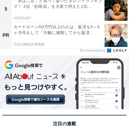
「実は二世」と知って驚いたタレントランキン
グ！ 2位「杉咲花」を大差で抑えた1位...
阿蘇五岳の麓に位置する「阿蘇」が1位。冬の阿蘇は澄
5
み切った空気と白銀の雪化粧をした山々、黄金色の草原
2025/11/07
が織りなす幻想的な絶景が広がります。条件が合えば氷
カードローン50万円以上の人は、返済を3～6
の滝や雲海も見られるほか、中岳火口の荒々しい噴煙な
ヶ月停止して『大幅に減額してから返済...
PR
ど大地の息吹を間近に感じられ、冬だからこその大迫力
渋谷法務総合事務所
の自然美が支持されました。
Recommended by
回答者からは「冬の阿蘇は空気が澄んでいて、雄大な景
色を楽しめそうだから」（30代男性／富山県）、「赤牛
の弁当や牛乳のスイーツなど美味しいものが多く眺めが
良いから」（40代女性／神奈川県）、「阿蘇の雄大な
山々の雪景色と、阿蘇高原の野菜や乳製品を楽しめるか
ら」（60代男性／愛知県）といった声が集まりました。
注目の連載
※回答者からのコメントは原文ママです