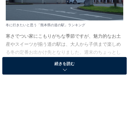
冬に行きたいと思う「熊本県の道の駅」ランキング
寒さでつい家にこもりがちな季節ですが、魅力的なお土
産やスイーツが揃う道の駅は、大人から子供まで楽しめ
る冬の定番お出かけ先となりました。週末のちょっとし
た遠出を彩る、個性的で満足度の高い施設が注目されて
続きを読む
います。
All About ニュース編集部では、2026年1月19日、全国
10〜60代の男女250人を対象に、「冬に行きたい道の駅
に関するアンケート」を実施しました。その中から、冬
に行きたいと思う「熊本県の道の駅」ランキングの結果
をご紹介します。