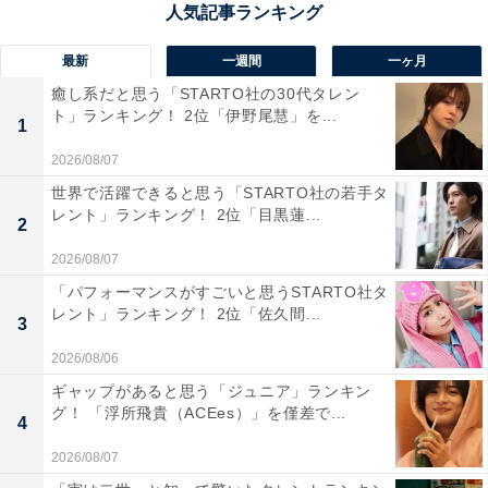
楽しめるから」（30代女性／神奈川県）といった声が集
まりました。
最新
一週間
一ヶ月
癒し系だと思う「STARTO社の30代タレン
ト」ランキング！ 2位「伊野尾慧」を...
1
2026/08/07
世界で活躍できると思う「STARTO社の若手タ
レント」ランキング！ 2位「目黒蓮...
2
2026/08/07
「パフォーマンスがすごいと思うSTARTO社タ
レント」ランキング！ 2位「佐久間...
3
2026/08/06
ギャップがあると思う「ジュニア」ランキン
グ！ 「浮所飛貴（ACEes）」を僅差で...
4
2026/08/07
1位：阿蘇（阿蘇市）／55票