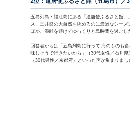
2位：遣唐使ふるさと館（五島市）／3
五島列島・福江島にある「遣唐使ふるさと館」
ス、三井楽の大自然を眺めるのに最適なシーズ
ほか、混雑を避けてゆっくりと島時間を過ごし
回答者からは「五島列島に行って 海のものも食
味しそうで行きたいから」（30代女性／石川
（30代男性／京都府）といった声が集まりまし