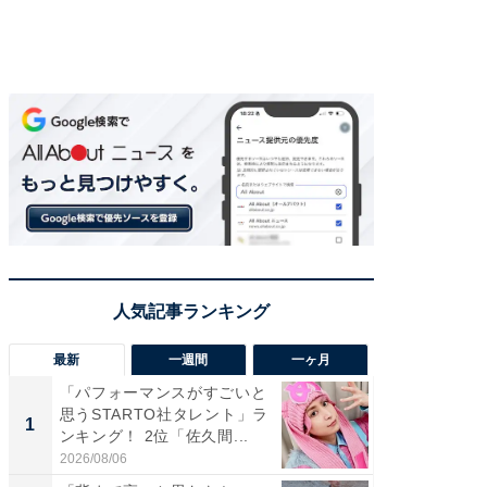
最新
一週間
一ヶ月
「パフォーマンスがすごいと
「癒し系
思うSTARTO社タレント」ラ
タレント
1
1
ンキング！ 2位「佐久間...
「井ノ原
2026/08/06
2026/08/0