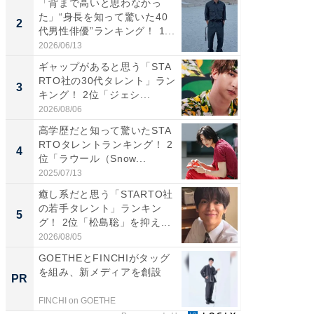
「背まで高いと思わなかっ
癒し系だ
た」“身長を知って驚いた40
の若手
2
2
代男性俳優”ランキング！ 1...
グ！ 2
2026/06/13
2026/08/0
ギャップがあると思う「STA
ギャップ
RTO社の30代タレント」ラン
RTO社
3
3
キング！ 2位「ジェシ...
キング！
2026/08/06
2026/08/0
高学歴だと知って驚いたSTA
「世界で
RTOタレントランキング！ 2
ARTO
4
4
位「ラウール（Snow...
グ！ 2
2025/07/13
2026/08/0
癒し系だと思う「STARTO社
身長を知
の若手タレント」ランキン
性俳優」
5
5
グ！ 2位「松島聡」を抑え...
「鈴木
倒...
2026/08/05
2026/08/0
GOETHEとFINCHIがタッグ
車1台分
を組み、新メディアを創設
能。現
PR
PR
ラ
FINCHI on GOETHE
BLAZE