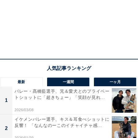
最新
一週間
一ヶ月
バレー・髙橋藍選手、兄＆愛犬とのプライベー
トショットに「超きちょー」「笑顔が見れ...
1
2026/03/08
イケメンバレー選手、キス＆耳食べショットに
反響！ 「なんなのーこのイチャイチャ感...
2