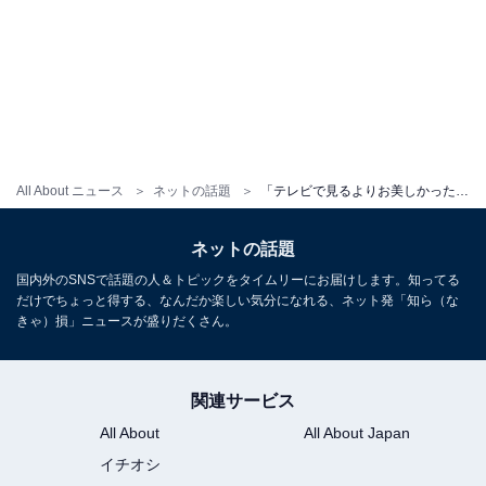
All About ニュース
ネットの話題
「テレビで見るよりお美しかったです！」弘中綾香、“念願の”対面イベントに登場「大人可愛くて綺麗」
ネットの話題
国内外のSNSで話題の人＆トピックをタイムリーにお届けします。知ってる
だけでちょっと得する、なんだか楽しい気分になれる、ネット発「知ら（な
きゃ）損」ニュースが盛りだくさん。
関連サービス
All About
All About Japan
イチオシ