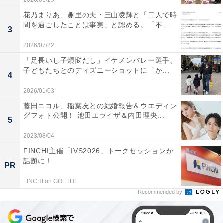
2026/01/29
花乃まりあ、趣里の夫・三山凌輝と「二人で時
間を過ごしたことは事実」と認める。「不...
3
2026/07/22
「足長いし子煩悩だし」イケメンバレー選手、
子どもたちとのディズニーショットに「か...
4
2026/01/03
藤田ニコル、稲葉友との結婚報告＆ウエディン
グフォト公開！ 池田エライザ＆内田理央...
5
2023/08/04
FINCHI主催「IVS2026」トークセッションが
話題に！
PR
FINCHI on GOETHE
Recommended by