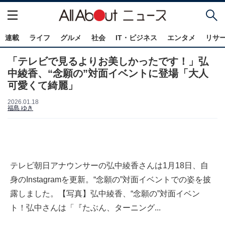
連載
ライフ
グルメ
社会
IT・ビジネス
エンタメ
リサ
「テレビで見るよりお美しかったです！」弘
中綾香、“念願の”対面イベントに登場「大人
可愛くて綺麗」
2026.01.18
福島 ゆき
テレビ朝日アナウンサーの弘中綾香さんは1月18日、自
身のInstagramを更新。“念願の”対面イベントでの姿を披
露しました。【写真】弘中綾香、“念願の”対面イベン
ト！弘中さんは「『たぶん、ターニング...