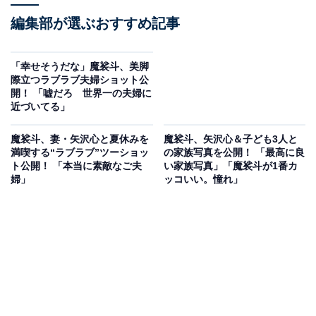
編集部が選ぶおすすめ記事
「幸せそうだな」魔裟斗、美脚
際立つラブラブ夫婦ショット公
開！ 「嘘だろ 世界一の夫婦に
近づいてる」
魔裟斗、妻・矢沢心と夏休みを
魔裟斗、矢沢心＆子ども3人と
満喫する“ラブラブ”ツーショッ
の家族写真を公開！ 「最高に良
ト公開！ 「本当に素敵なご夫
い家族写真」「魔裟斗が1番カ
婦」
ッコいい。憧れ」