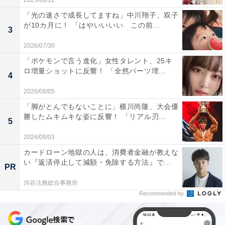
2025/06/12
「光の速さで成長してますね」中川翔子、双子
が10カ月に！ 「はやいいいい この前...
3
2026/07/30
「ポケモンで言う進化」女性タレント、25キ
ロ増量ショットに反響！ 「全然パーツ埋...
4
2026/08/05
「脚がとんでもないことに」横川尚隆、大会優
勝したムキムキな姿に反響！ 「リアル刃...
5
2026/08/03
カードローン地獄の人は、消費者金融が教えな
い『返済停止して減額・免除する方法』で...
PR
渋谷法務総合事務所
Recommended by