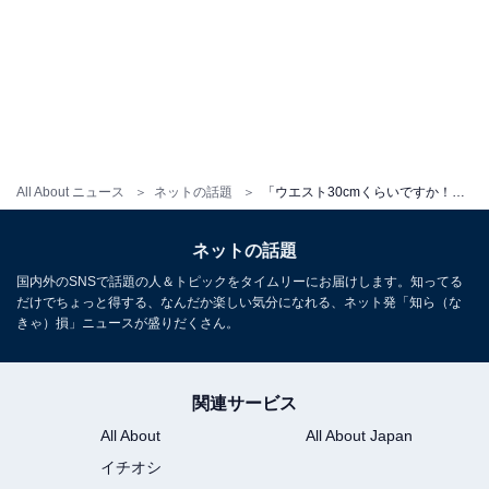
All About ニュース
ネットの話題
「ウエスト30cmくらいですか！？」魔裟斗、スタイル抜群な“弟子”とのトレーニングショットを公開！
ネットの話題
国内外のSNSで話題の人＆トピックをタイムリーにお届けします。知ってる
だけでちょっと得する、なんだか楽しい気分になれる、ネット発「知ら（な
きゃ）損」ニュースが盛りだくさん。
関連サービス
All About
All About Japan
イチオシ