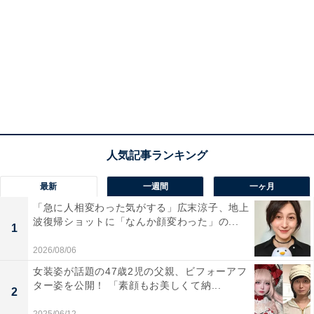
最新
一週間
一ヶ月
「急に人相変わった気がする」広末涼子、地上
波復帰ショットに「なんか顔変わった」の...
1
2026/08/06
女装姿が話題の47歳2児の父親、ビフォーアフ
ター姿を公開！ 「素顔もお美しくて納...
2