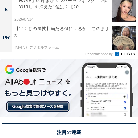
「HANA」の好きなメンバーランキング！ 2位
「YURI」を抑えた1位は？【20...
5
2026/07/24
【宝くじの裏技】当たる側に回るか、このまま
1位：浅虫温泉（青森市）／47票
か
PR
合同会社デジタルファーム
見事1位に輝いたのは「浅虫温泉」でした。5階にある展
Recommended by
望浴場から、冬の陸奥湾を一望できる圧倒的な開放感が
最大の魅力。特産の「黒房すぐりソフト」や隣接する市
場の新鮮なホタテなど、温泉とグルメの両面で冷えた体
を包み込んでくれます。冬のドライブにおける癒しスポ
ットとして、多くの支持を集めました。
回答者からは「温泉地としても有名で、冬は温泉で体を
温めながら観光を楽しめそうだと思いました。海沿いの
景色も味わえそうで、寒い時期でも屋内施設で食事やお
注目の連載
土産選びができる点に惹かれました」（20代男性／愛媛