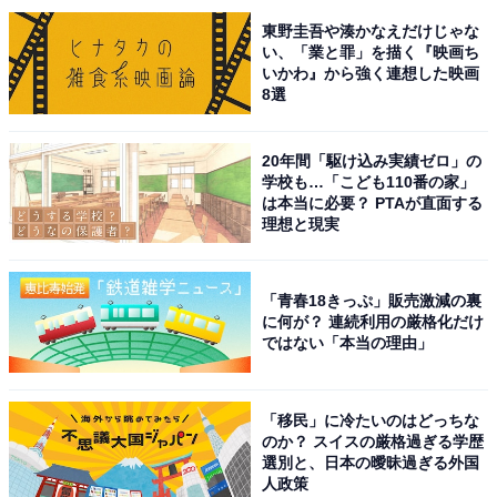
県）、「青森市街からのアクセスも良く、道の駅から温
東野圭吾や湊かなえだけじゃな
い、「業と罪」を描く『映画ち
泉街も近いので冬旅の休憩に便利だと思います」（50代
いかわ』から強く連想した映画
男性／埼玉県）、「りんごのスイーツが豊富だったり、
8選
温泉施設があるから行ってみたい」（20代女性／新潟
県）といった声が集まりました。
20年間「駆け込み実績ゼロ」の
学校も…「こども110番の家」
は本当に必要？ PTAが直面する
理想と現実
※回答者からのコメントは原文ママです
※記事内容は執筆時点のものです。最新の内容をご確認
ください
「青春18きっぷ」販売激減の裏
に何が？ 連続利用の厳格化だけ
ではない「本当の理由」
次ページ
11位までのランキング結果を見る
「移民」に冷たいのはどっちな
のか？ スイスの厳格過ぎる学歴
選別と、日本の曖昧過ぎる外国
人政策