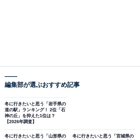
＞11位までの全ランキング結果を見る
この記事の執筆者：
坂上 恵
All About ニュースの編集者。オールアバウトに入社後、SNSトレン
ドにフォーカスした記事執筆やSEOライティングの経験を経て、の
ちにAll About ニュースチームのメンバーに加入。現在は旅行・カル
...続きを読む
チャー・エンタメなどを中心に企画編集を担当。東京都出身。居酒
屋巡りとスポーツ観戦が生きがい。
編集部が選ぶおすすめ記事
調査概要
調査期間：2026年1月14～15日
冬に行きたいと思う「岩手県の
調査方法：インターネット調査
道の駅」ランキング！ 2位「石
神の丘」を抑えた1位は？
調査対象：全国10〜60代の男女250人
【2026年調査】
※本調査は全国250人を対象に実施したもので、結
冬に行きたいと思う「山形県の
冬に行きたいと思う「宮城県の