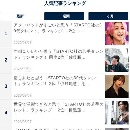
も充実していそう」（30代女性／千葉県）、「奥入瀬渓
流が雪と氷に包まれる冬は、他の季節とはまったく違う
最新
一週間
一ヶ月
幻想的な景色を楽しめるから」（40代男性／大阪府）、
アクロバットがすごいと思う「STARTO社の3
「冬の奥入瀬渓流は雪景色が美しく、静寂の中で自然を
0代タレント」ランキング！ 2位「...
1
堪能できる。道の駅から散策や休憩がしやすく、冷えた
2026/08/08
体を温めながら冬の絶景を楽しめるため」（50代男性／
面倒見がいいと思う「STARTO社の若手タレン
山口県）といった声が集まりました。
ト」ランキング！ 同率2位「佐藤勝...
2
2026/08/08
癒し系だと思う「STARTO社の30代タレン
ト」ランキング！ 2位「伊野尾慧」を...
3
2026/08/07
世界で活躍できると思う「STARTO社の若手タ
レント」ランキング！ 2位「目黒蓮...
4
2026/08/07