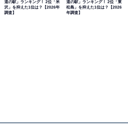
道の駅」ランキング！ 2位「米
道の駅」ランキング！ 2位「東
果は回答者の意見を集計したものであり、全体の意
沢」を抑えた1位は？【2026年
松島」を抑えた1位は？【2026
見を断定的に示すものではありません
調査】
年調査】
2位：奥入瀬ろまんパーク（十和田市奥瀬）／40票
2位は「奥入瀬ろまんパーク」でした。奥入瀬渓流の玄
関口として人気の道の駅。冬は幻想的な氷瀑巡りの拠点
にぴったりです。館内には地ビールのブルワリーや青森
りんご専門店があり、濃厚なソフトクリームも絶品。冬
季限定の「かまくらドームレストラン」での食事も楽し
める、冬の人気ドライブスポットです。
回答者からは「広い公園になっており、美味しそうなレ
ストランや青森りんご専門店など魅力的。奥入瀬渓流に
近く、立ち寄るプランを立てやすい立地で、お土産など