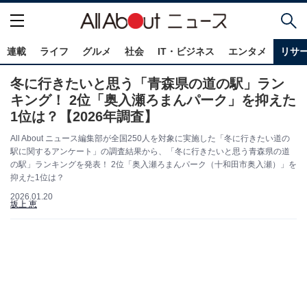
連載
ライフ
グルメ
社会
IT・ビジネス
エンタメ
リサ
冬に行きたいと思う「青森県の道の駅」ラン
キング！ 2位「奥入瀬ろまんパーク」を抑えた
1位は？【2026年調査】
All About ニュース編集部が全国250人を対象に実施した「冬に行きたい道の
駅に関するアンケート」の調査結果から、「冬に行きたいと思う青森県の道
の駅」ランキングを発表！ 2位「奥入瀬ろまんパーク（十和田市奥入瀬）」を
抑えた1位は？
2026.01.20
坂上 恵