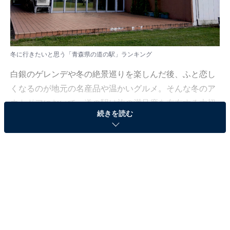
冬に行きたいと思う「青森県の道の駅」ランキング
白銀のゲレンデや冬の絶景巡りを楽しんだ後、ふと恋し
くなるのが地元の名産品や温かいグルメ。そんな冬のア
ウトドアにおいて、道の駅は旅の満足度を左右する大切
続きを読む
な拠点です。皆さんがこの冬、足を運びたいと思うのは
どのスポットでしょうか。
All About ニュース編集部では、2026年1月14～15日の期
間、全国10〜60代の男女250人を対象に、「冬に行きた
い道の駅に関するアンケート」を実施しました。その中
から、「冬に行きたいと思う青森県の道の駅」ランキン
グの結果をご紹介します。