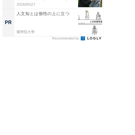
倒...
2026/05/27
2026/08/0
人文知とは個性の上に立つ
ビフィ
「脂肪
PR
PR
國學院大學
森永乳業
Recommended by