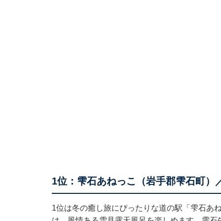
1位：雫石あねっこ（岩手郡雫石町）／
1位は冬の癒し旅にぴったりな道の駅「雫石あ
は、風情ある雪見露天風呂を楽しめます。雫石