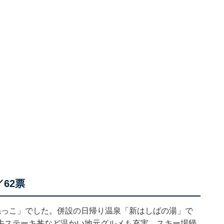
62票
ねっこ」でした。併設の日帰り温泉「新はしばの湯」で
牛ステーキ丼など温かい地元グルメも充実。スキー場帰