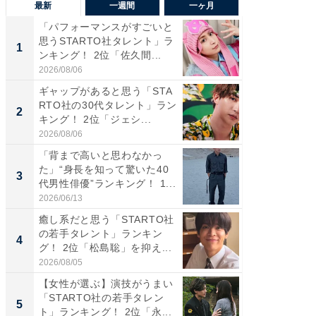
最新
一週間
一ヶ月
「パフォーマンスがすごいと
「癒し系
思うSTARTO社タレント」ラ
タレント
1
1
ンキング！ 2位「佐久間...
「井ノ原
2026/08/06
2026/08/0
ギャップがあると思う「STA
癒し系だ
RTO社の30代タレント」ラン
の若手
2
2
キング！ 2位「ジェシ...
グ！ 2
2026/08/06
2026/08/0
「背まで高いと思わなかっ
ギャップ
た」“身長を知って驚いた40
RTO社
3
3
代男性俳優”ランキング！ 1...
キング！
2026/06/13
2026/08/0
癒し系だと思う「STARTO社
「世界で
の若手タレント」ランキン
ARTO
4
4
グ！ 2位「松島聡」を抑え...
グ！ 2
2026/08/05
2026/08/0
【女性が選ぶ】演技がうまい
身長を知
「STARTO社の若手タレン
性俳優」
5
5
ト」ランキング！ 2位「永...
「鈴木