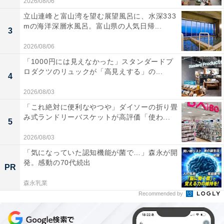
2026/08/06
立山連峰と富山湾を望む展望風呂に、水深333
mの海洋深層水風呂。富山県の人気日帰...
3
2026/08/06
「1000円には見えなかった」スタンダードプ
ロダクツのリュックが「高見えする」の...
4
2026/08/03
「これ絶対に便利なやつや」ダイソーの折り畳
み式ランドリーバスケットが高評価「使わ...
5
2026/08/03
「気になっていた認知機能が菌で…」森永が開
発。感動の70代続出
PR
森永乳業
Recommended by