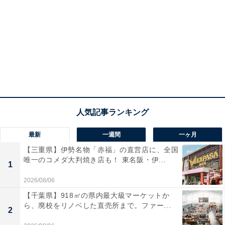
最新
一週間
一ヶ月
【三重県】伊勢名物「赤福」の直営店に、全国
唯一のコメダ大判焼き店も！ 東名阪・伊...
1
2026/08/06
【千葉県】918㎡の県内最大級マーケットか
ら、廃校をリノベした直売所まで。ファー...
2