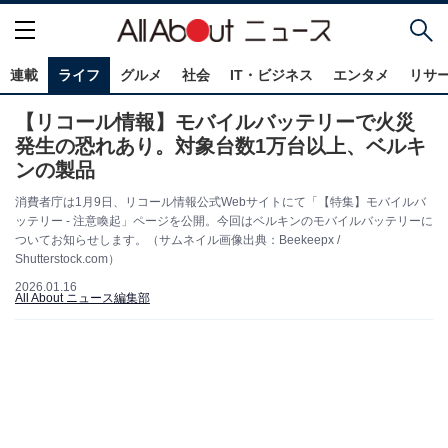
連載
ライフ
グルメ
社会
IT・ビジネス
エンタメ
リサ
【リコール情報】モバイルバッテリーで火災
発生の恐れあり。対象台数1万台以上、ベルキ
ンの製品
消費者庁は1月9日、リコール情報公式Webサイトにて「【特集】モバイルバ
ッテリー - 注意喚起」ページを公開。今回はベルキンのモバイルバッテリーに
ついてお知らせします。（サムネイル画像出典：Beekeepx /
Shutterstock.com）
2026.01.16
All About ニュース編集部