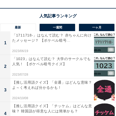
最新
一週間
一ヶ月
「1711718-」はなんて読む？ 赤ちゃんに向け
たメッセージ？ 【ポケベル暗号...
1
2023/06/19
「1023」はなんて読む？ 大学のサークルでも
人気！ 【ポケベル暗号クイズ】
2
2023/07/28
【ひらがなクイズ】共通する2文字を埋めてみよう！ キ
【推し活用語クイズ】「全通」はどんな意味？
ッチンで見かけるものや街の名前もヒント
よ～く考えれば分かるかも！
3
2024/10/08
【推し活用語クイズ】「チッケム」はどんな意
味？ 韓国語が得意な人には簡単かも？
4