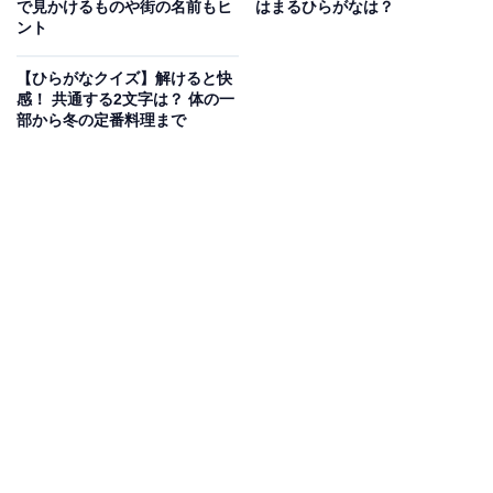
で見かけるものや街の名前もヒ
はまるひらがなは？
ント
【ひらがなクイズ】解けると快
感！ 共通する2文字は？ 体の一
部から冬の定番料理まで
【ひらがなクイズ】4語に共通する2文字は？ 日常の風景
に隠れた言葉がヒントです