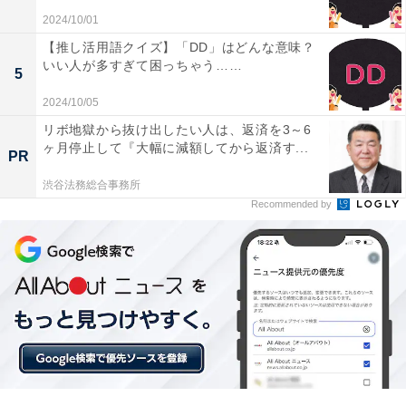
2024/10/01
【推し活用語クイズ】「DD」はどんな意味？
いい人が多すぎて困っちゃう……
5
2024/10/05
リボ地獄から抜け出したい人は、返済を3～6
ヶ月停止して『大幅に減額してから返済す...
PR
渋谷法務総合事務所
Recommended by
【ひらがなクイズ】解けると爽快！ 空欄に共通する「2
文字」を1分以内で埋めてみよう