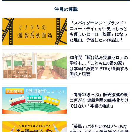
注目の連載
『スパイダーマン：ブランド・
ニュー・デイ』が「史上もっと
も優しいヒーロー映画」になっ
た理由。予習したい作品は？
20年間「駆け込み実績ゼロ」の
学校も…「こども110番の家」
は本当に必要？ PTAが直面する
次ページ
正解を見る
理想と現実
「青春18きっぷ」販売激減の裏
に何が？ 連続利用の厳格化だけ
ではない「本当の理由」
「移民」に冷たいのはどっちな
のか？ スイスの厳格過ぎる学歴