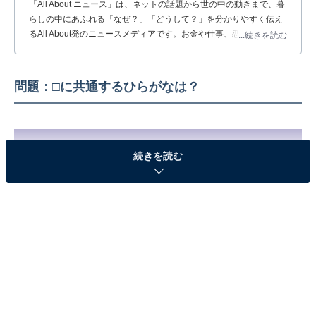
「All About ニュース」は、ネットの話題から世の中の動きまで、暮
らしの中にあふれる「なぜ？」「どうして？」を分かりやすく伝え
るAll About発のニュースメディアです。お金や仕事、恋愛、ITに関
...続きを読む
する疑問に対して専門家が分かりやすく回答するほか、エンタメ情
報やSNSで話題のトピックスを紹介しています。
問題：□に共通するひらがなは？
続きを読む