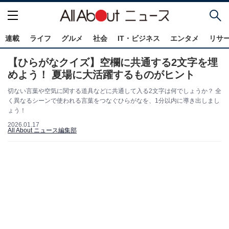
連載
ライフ
グルメ
社会
IT・ビジネス
エンタメ
リサ
【ひらがなクイズ】空欄に共通する2文字を埋
めよう！ 夏場に大活躍するものがヒント
切ない言葉や空気に関する道具などに共通して入る2文字は何でしょうか？ 全
く異なるシーンで使われる言葉をつなぐひらがなを、1分以内に導き出しまし
ょう！
2026.01.17
All About ニュース編集部