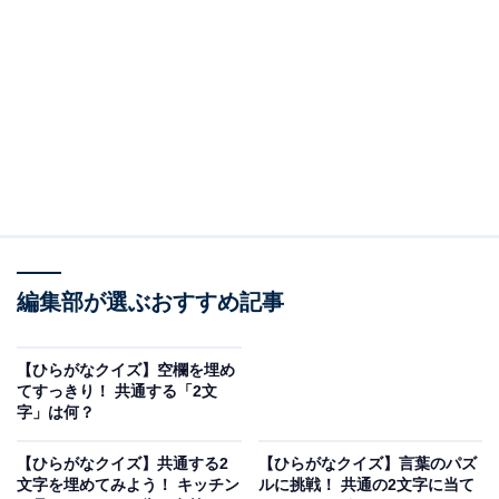
□に共通するひらがなは？
次の言葉に共通して入るひらがなを考えてみましょう。
むき□□
□□れん
□□がいき
□□どけい
編集部が選ぶおすすめ記事
ヒント：夏場に大活躍するあの設備が隠れています
【ひらがなクイズ】空欄を埋め
関連記事
てすっきり！ 共通する「2文
字」は何？
【ひらがなクイズ】解けると楽しい！ 共通する2文字を
埋めてみよう！ 丸いものから食卓の定番まで
【ひらがなクイズ】共通する2
【ひらがなクイズ】言葉のパズ
文字を埋めてみよう！ キッチン
ルに挑戦！ 共通の2文字に当て