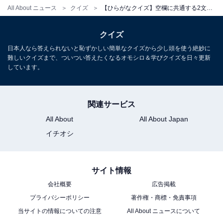
All About ニュース
クイズ
【ひらがなクイズ】空欄に共通する2文字を埋めよう！ 夏場に大活躍するものがヒント
クイズ
日本人なら答えられないと恥ずかしい簡単なクイズから少し頭を使う絶妙に
難しいクイズまで、ついつい答えたくなるオモシロ＆学びクイズを日々更新
しています。
関連サービス
All About
All About Japan
イチオシ
サイト情報
会社概要
広告掲載
プライバシーポリシー
著作権・商標・免責事項
当サイトの情報についての注意
All About ニュースについて