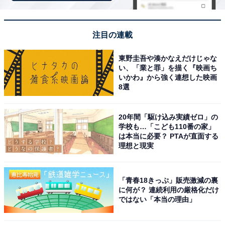
※記事内容は執筆時点のものです。最新の内容をご確認
ください
注目の連載
10位までの全ランキング結果を見
次ページ
東野圭吾や湊かなえだけじゃな
る
い、「業と罪」を描く『映画ち
いかわ』から強く連想した映画
8選
20年間「駆け込み実績ゼロ」の
学校も…「こども110番の家」
は本当に必要？ PTAが直面する
理想と現実
「青春18きっぷ」販売激減の裏
に何が？ 連続利用の厳格化だけ
ではない「本当の理由」