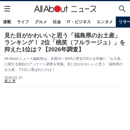
連載
ライフ
グルメ
社会
IT・ビジネス
エンタメ
リサ
見た目がかわいいと思う「福島県のお土産」
ランキング！ 2位「桃笑（フルラージュ）」を
抑えた1位は？【2026年調査】
All About ニュース編集部は、全国10～60代の男女250人を対象に「お土産」
に関する独自のアンケート調査を実施。見た目がかわいいと思う「福島県の
お土産」で1位に選ばれたのは？
2026.01.15
坂上 恵