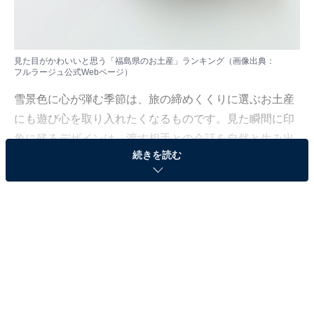
見た目がかわいいと思う「福島県のお土産」ランキング（画像出典：
フルラージュ公式Webページ
）
雪景色に心が弾む季節は、旅の締めくくりに選ぶお土産
にも遊び心を取り入れたくなるものです。見た瞬間に印
象に残るデザインは、渡す相手との会話を自然と生み出
続きを読む
してくれます。
All About ニュース編集部は1月9日、全国10～60代の男
女250人を対象に「お土産」に関する独自のアンケート
調査を実施しました。今回はその中から、見た目がかわ
いいと思う「福島県のお土産」を紹介します！
＞10位までの全ランキング結果を見る