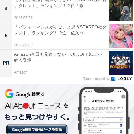
手タレント」ランキング！ 2位「永...
4
1位：ままどおる（三万石）／60票
2026/05/27
1位は、三万石の「ままどおる」でした。ミルク味のあ
「パフォーマンスがすごいと思うSTARTO社タ
レント」ランキング！ 2位「佐久間...
んをしっとりとした生地で包んだ定番のお菓子。レトロ
5
でかわいらしいロゴとイラストに惹かれる人も多く、世
2026/08/06
代を超えて愛されている福島の代表的なお土産です。
Amazon今日も見逃せない！80%OFF以上が
続々登場
PR
回答者のコメントを見ると「ままどおるのあの可愛すぎ
Amazon
るレトロ感は1番です！」（20代女性／東京都）、「ま
Recommended by
ん丸でミルク色の焼き菓子で、ほっこりした見た目がか
わいい定番スイーツ」（50代男性／東京都）、「お母さ
んが赤ちゃんを抱っこした図柄が可愛らしい」（50代男
性／沖縄県）といった声がありました。
※回答者のコメントは原文ママです