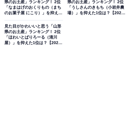
県のお土産」ランキング！ 2位
県のお土産」ランキング！ 2位
※本調査は全国250人を対象に実施したもので、結
「なまはげのおくりもの（まち
「うしさんのきもち（小岩井農
果は回答者の意見を集計したものであり、全体の意
のお菓子屋 にこり）」を抑えた
場）」を抑えた1位は？【2026
1位は？【2026年調査】
年調査】
見を断定的に示すものではありません
見た目がかわいいと思う「山形
県のお土産」ランキング！ 2位
「ほわいとぱりろーる（清川
2位：桃笑（フルラージュ）／28票
屋）」を抑えた1位は？【2026
年調査】
2位は、フルラージュの「桃笑（ももさく）」でした。
福島特産の桃をモチーフにしたスイーツ「桃笑」は、桃
をイメージした淡いピンク色とふっくらしたフォルムが
特徴。パッケージもシンプルながらキュートなデザイン
でで、人気を集めています。
回答者からは「パッケージも中身もピンクで、お菓子自
体ももの形をしていてかわいらしい」（20代女性／栃木
県）、「福島桃をイメージしたお菓子で、ピンク色で可
愛いです」（50代女性／広島県）、「パッケージもピン