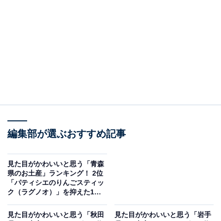
この記事の執筆者：
坂上 恵
All About ニュースの編集者。オールアバウトに入社後、SNSトレン
ドにフォーカスした記事執筆やSEOライティングの経験を経て、の
ちにAll About ニュースチームのメンバーに加入。現在は旅行・カル
...続きを読む
チャー・エンタメなどを中心に企画編集を担当。東京都出身。居酒
屋巡りとスポーツ観戦が生きがい。
調査概要
調査期間：2026年1月9日
編集部が選ぶおすすめ記事
調査方法：インターネット調査
回答者属性：全国10～60代の男女250人（10代：1
見た目がかわいいと思う「青森
人、20代：63人、30代：76人、40代：63人、50
県のお土産」ランキング！ 2位
「パティシエのりんごスティッ
代：40人、60代：7人）
ク（ラグノオ）」を抑えた1位
は？【2026年調査】
見た目がかわいいと思う「秋田
見た目がかわいいと思う「岩手