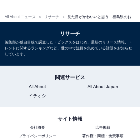
All About ニュース
リサーチ
見た目がかわいいと思う「福島県のお土産」ランキング！ 2位「桃笑（フルラージュ）」を抑えた1位は？【2026年調査】
リサーチ
編集部が独自目線で調査したトピックスをはじめ、最新のリリース情報、ト
レンドに関するランキングなど、世の中で注目を集めている話題をお知らせ
しています。
関連サービス
All About
All About Japan
イチオシ
サイト情報
会社概要
広告掲載
プライバシーポリシー
著作権・商標・免責事項