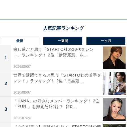
クでオシャレな印象ですが、お菓子本体も丸いけど桃が
イメージできる模様が書かれていて可愛いなと思いまし
た」（20代女性／北海道）などのコメントがありまし
た。
最新
一週間
一ヶ月
癒し系だと思う「STARTO社の30代タレン
ト」ランキング！ 2位「伊野尾慧」を...
1
2026/08/07
世界で活躍できると思う「STARTO社の若手タ
レント」ランキング！ 2位「目黒蓮...
2
2026/08/07
「HANA」の好きなメンバーランキング！ 2位
「YURI」を抑えた1位は？【20...
3
2026/07/24
【女性が選ぶ】演技がうまい「STARTO社の若