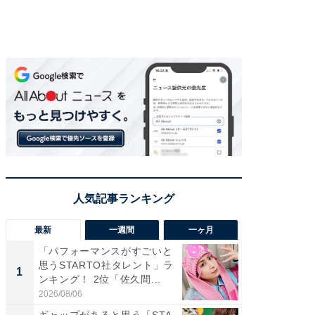
最新
一週間
一ヶ月
「パフォーマンスがすごいと
「癒し系
思うSTARTO社タレント」ラ
タレント
1
1
ンキング！ 2位「佐久間...
「井ノ原
2026/08/06
2026/08/0
ギャップがあると思う「STA
ギャップ