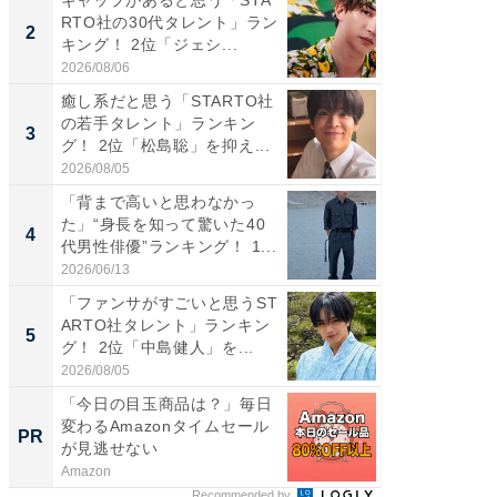
RTO社の30代タレント」ラン
RTO社
2
2
キング！ 2位「ジェシ...
キング！
2026/08/06
2026/08/0
癒し系だと思う「STARTO社
癒し系だ
の若手タレント」ランキン
の若手
3
3
グ！ 2位「松島聡」を抑え...
グ！ 2
2026/08/05
2026/08/0
「背まで高いと思わなかっ
「世界で
た」“身長を知って驚いた40
ARTO
4
4
代男性俳優”ランキング！ 1...
グ！ 2
2026/06/13
2026/08/0
「ファンサがすごいと思うST
スタイ
ARTO社タレント」ランキン
ニア」ラ
5
5
グ！ 2位「中島健人」を...
我（ACE
2026/08/05
2026/08/0
「今日の目玉商品は？」毎日
全国の
変わるAmazonタイムセール
付きの
PR
PR
が見逃せない
Amazon
COCO VIL
Recommended by