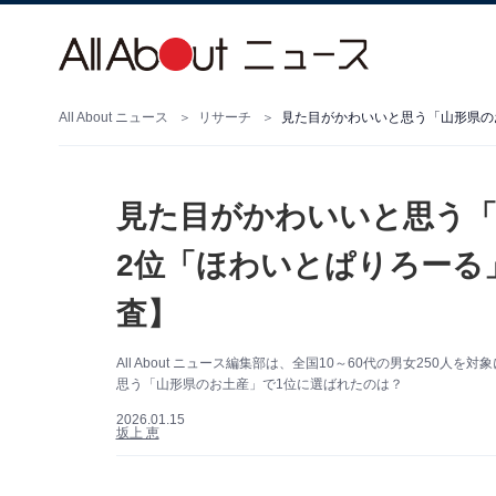
All About ニュース
リサーチ
見た目がかわいいと思う「
2位「ほわいとぱりろーる」
査】
All About ニュース編集部は、全国10～60代の男女25
思う「山形県のお土産」で1位に選ばれたのは？
2026.01.15
坂上 恵