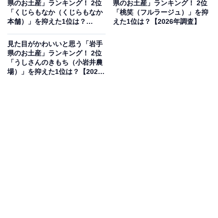
県のお土産」ランキング！ 2位
県のお土産」ランキング！ 2位
果は回答者の意見を集計したものであり、全体の意
「くじらもなか（くじらもなか
「桃笑（フルラージュ）」を抑
見を断定的に示すものではありません
本舗）」を抑えた1位は？
えた1位は？【2026年調査】
【2026年調査】
見た目がかわいいと思う「岩手
県のお土産」ランキング！ 2位
2位：パティシエのりんごスティック（ラグノオ）
「うしさんのきもち（小岩井農
／63票
場）」を抑えた1位は？【2026
年調査】
2位は、ラグノオの「パティシエのりんごスティック」
でした。青森県産のりんごをたっぷり使い、パイ生地で
包んで焼き上げたスイーツは、シンプルな個包装が魅
力。スティック状の見た目と食べやすさも相まって、お
土産として人気を集めています。
回答者からは「赤でシンプルだけどリンゴも書いてあっ
てかわいい」（20代女性／千葉県）、「パッケージが鮮
やかで華やかな印象があり、写真映えすると思うから」
（30代女性／大阪府）、「おしゃれなパッケージだと思