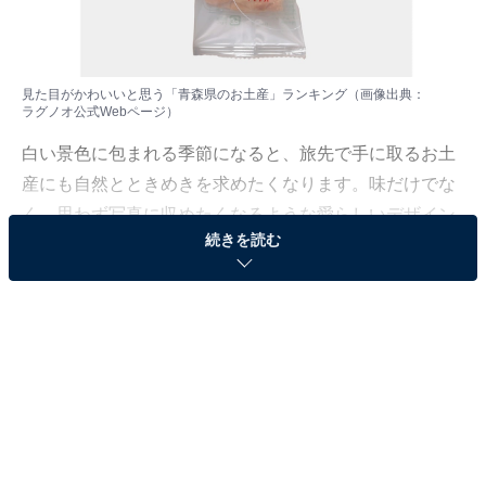
見た目がかわいいと思う「青森県のお土産」ランキング（画像出典：
ラグノオ公式Webページ
）
白い景色に包まれる季節になると、旅先で手に取るお土
産にも自然とときめきを求めたくなります。味だけでな
く、思わず写真に収めたくなるような愛らしいデザイン
続きを読む
は、旅の余韻を長く楽しませてくれる存在です。
All About ニュース編集部は1月9日、全国10～60代の男
女250人を対象に「お土産」に関する独自のアンケート
調査を実施しました。今回はその中から、見た目がかわ
いいと思う「青森県のお土産」を紹介します！
＞8位までの全ランキング結果を見る