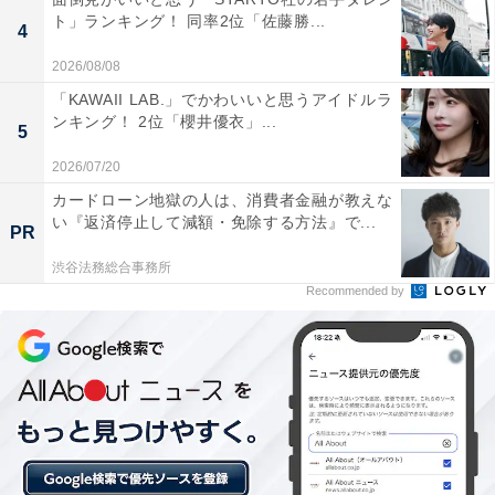
1位：金魚ねぶた（上ボシ武内製飴所）／64票
ト」ランキング！ 同率2位「佐藤勝...
4
1位は、上ボシ武内製飴所の「金魚ねぶた」でした。青
2026/08/08
森の夏の風物詩「ねぶた祭り」の金魚ねぶたを模した鮮
「KAWAII LAB.」でかわいいと思うアイドルラ
ンキング！ 2位「櫻井優衣」...
やかな包み紙と、コロンとした羊羹の愛らしさが人気。
5
ペースト状にした青森県産紅玉りんごが入っているの
2026/07/20
で、味でも青森らしさを楽しめます。
カードローン地獄の人は、消費者金融が教えな
い『返済停止して減額・免除する方法』で...
PR
回答者のコメントを見ると「本当に水の中にぷかぷか浮
渋谷法務総合事務所
いていそうな丸いフォルムがかわいらしい」（40代男性
Recommended by
／三重県）、「ねぶたをモチーフにした見た目がかわい
いからです」（20代男性／宮城県）、「青森の『ねぶた
祭』で飾られる金魚灯籠をモチーフにした、一目惚れ必
至の和菓子です」（60代男性／香川県）といった声があ
りました。