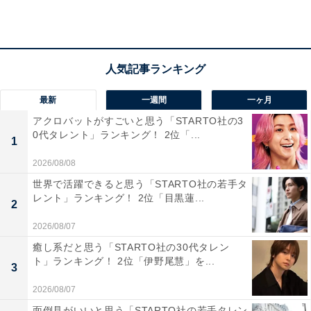
います。袋がやや透明で中身が少し見えているのがかわ
いいと思います」（20代女性／東京都）などのコメント
がありました。
最新
一週間
一ヶ月
アクロバットがすごいと思う「STARTO社の3
0代タレント」ランキング！ 2位「...
1
2026/08/08
世界で活躍できると思う「STARTO社の若手タ
レント」ランキング！ 2位「目黒蓮...
2
2026/08/07
癒し系だと思う「STARTO社の30代タレン
ト」ランキング！ 2位「伊野尾慧」を...
3
2026/08/07
面倒見がいいと思う「STARTO社の若手タレン