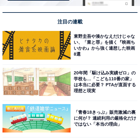
※回答者のコメントは原文ママです
※記事内容は執筆時点のものです。最新の内容をご確認
ください
注目の連載
東野圭吾や湊かなえだけじゃな
8位までの全ランキング結果を見
い、「業と罪」を描く『映画ち
次ページ
る
いかわ』から強く連想した映画
8選
20年間「駆け込み実績ゼロ」の
学校も…「こども110番の家」
は本当に必要？ PTAが直面する
理想と現実
「青春18きっぷ」販売激減の裏
に何が？ 連続利用の厳格化だけ
ではない「本当の理由」