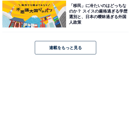
「移民」に冷たいのはどっちな
のか？ スイスの厳格過ぎる学歴
選別と、日本の曖昧過ぎる外国
人政策
こちらもおすすめ
見た目がかわいいと思う「北海道のお土産」ラ
ンキング！ 2位「ぽぬぐるシマエナガ（一久大
福堂）」を抑えた1位は？【2026年調査】
連載をもっと見る
1
2