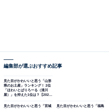
この記事の執筆者：
坂上 恵
All About ニュースの編集者。オールアバウトに入社後、SNSトレン
ドにフォーカスした記事執筆やSEOライティングの経験を経て、の
ちにAll About ニュースチームのメンバーに加入。現在は旅行・カル
...続きを読む
チャー・エンタメなどを中心に企画編集を担当。東京都出身。居酒
屋巡りとスポーツ観戦が生きがい。
調査概要
調査期間：2026年1月9日
編集部が選ぶおすすめ記事
調査方法：インターネット調査
回答者属性：全国10～60代の男女250人（10代：1
見た目がかわいいと思う「山形
人、20代：63人、30代：76人、40代：63人、50
県のお土産」ランキング！ 2位
「ほわいとぱりろーる（清川
代：40人、60代：7人）
屋）」を抑えた1位は？【2026
年調査】
※本調査は全国250人を対象に実施したもので、結
見た目がかわいいと思う「宮城
見た目がかわいいと思う「福島