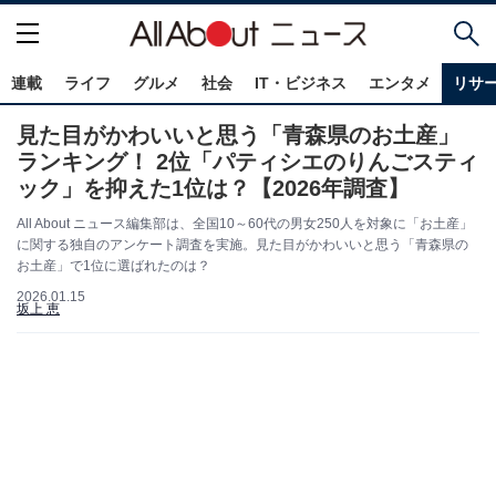
連載
ライフ
グルメ
社会
IT・ビジネス
エンタメ
リサ
見た目がかわいいと思う「青森県のお土産」
ランキング！ 2位「パティシエのりんごスティ
ック」を抑えた1位は？【2026年調査】
All About ニュース編集部は、全国10～60代の男女250人を対象に「お土産」
に関する独自のアンケート調査を実施。見た目がかわいいと思う「青森県の
お土産」で1位に選ばれたのは？
2026.01.15
坂上 恵