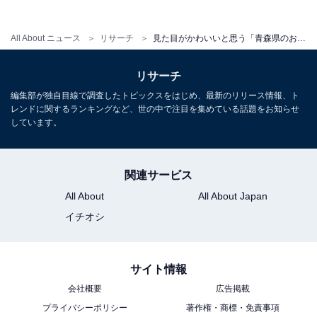
All About ニュース
リサーチ
見た目がかわいいと思う「青森県のお土産」ランキング！ 2位「パティシエのりんごスティック」を抑えた1位は？【2026年調査】
リサーチ
編集部が独自目線で調査したトピックスをはじめ、最新のリリース情報、ト
レンドに関するランキングなど、世の中で注目を集めている話題をお知らせ
しています。
関連サービス
All About
All About Japan
イチオシ
サイト情報
会社概要
広告掲載
プライバシーポリシー
著作権・商標・免責事項