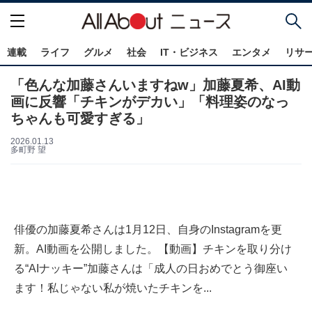
連載
ライフ
グルメ
社会
IT・ビジネス
エンタメ
リサ
「色んな加藤さんいますねw」加藤夏希、AI動
画に反響「チキンがデカい」「料理姿のなっ
ちゃんも可愛すぎる」
2026.01.13
多町野 望
俳優の加藤夏希さんは1月12日、自身のInstagramを更
新。AI動画を公開しました。【動画】チキンを取り分け
る“AIナッキー”加藤さんは「成人の日おめでとう御座い
ます！私じゃない私が焼いたチキンを...