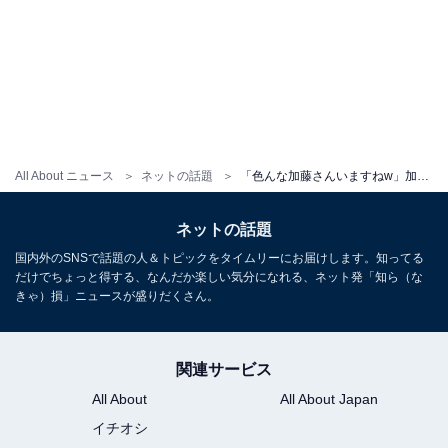
All About ニュース
ネットの話題
「色んな加藤さんいますねw」加藤夏希、AI動画に反響「チキンがデカい」「料理姿のなっちゃんも可愛すぎる」
ネットの話題
国内外のSNSで話題の人＆トピックをタイムリーにお届けします。知ってる
だけでちょっと得する、なんだか楽しい気分になれる、ネット発「知ら（な
きゃ）損」ニュースが盛りだくさん。
関連サービス
All About
All About Japan
イチオシ