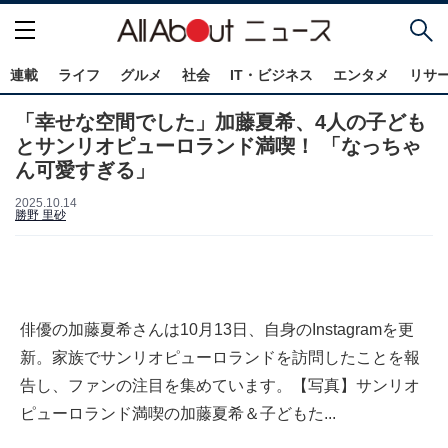
連載
ライフ
グルメ
社会
IT・ビジネス
エンタメ
リサ
「幸せな空間でした」加藤夏希、4人の子ども
とサンリオピューロランド満喫！ 「なっちゃ
ん可愛すぎる」
2025.10.14
勝野 里砂
俳優の加藤夏希さんは10月13日、自身のInstagramを更
新。家族でサンリオピューロランドを訪問したことを報
告し、ファンの注目を集めています。【写真】サンリオ
ピューロランド満喫の加藤夏希＆子どもた...