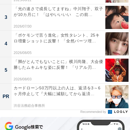
2025/06/12
「光の速さで成長してますね」中川翔子、双子
が10カ月に！ 「はやいいいい この前...
3
2026/07/30
「ポケモンで言う進化」女性タレント、25キ
ロ増量ショットに反響！ 「全然パーツ埋...
4
2026/08/05
「脚がとんでもないことに」横川尚隆、大会優
勝したムキムキな姿に反響！ 「リアル刃...
5
2026/08/03
カードローン50万円以上の人は、返済を3～6
ヶ月停止して『大幅に減額してから返済...
PR
渋谷法務総合事務所
Recommended by