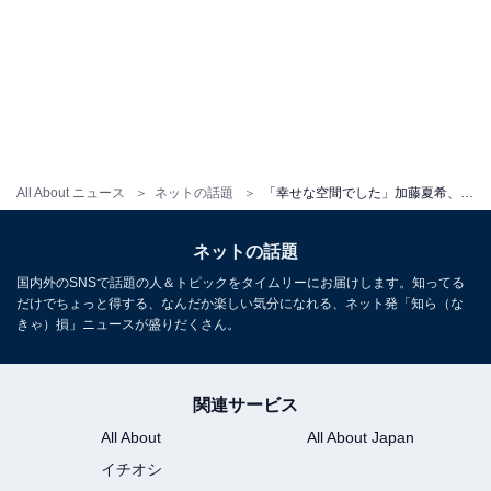
All About ニュース
ネットの話題
「幸せな空間でした」加藤夏希、4人の子どもとサンリオピューロランド満喫！ 「なっちゃん可愛すぎる」
ネットの話題
国内外のSNSで話題の人＆トピックをタイムリーにお届けします。知ってる
だけでちょっと得する、なんだか楽しい気分になれる、ネット発「知ら（な
きゃ）損」ニュースが盛りだくさん。
関連サービス
All About
All About Japan
イチオシ