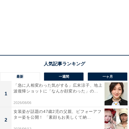
最新
一週間
一ヶ月
「急に人相変わった気がする」広末涼子、地上
波復帰ショットに「なんか顔変わった」の...
1
2026/08/06
女装姿が話題の47歳2児の父親、ビフォーアフ
ター姿を公開！ 「素顔もお美しくて納...
2