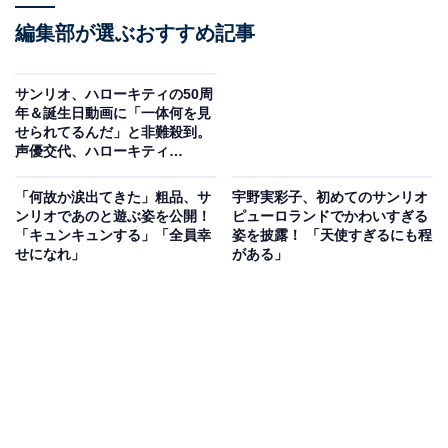
編集部が選ぶおすすめ記事
サンリオ、ハローキティの50周
年＆誕生日動画に「一体何を見
せられてるんだ」と非難殺到。
声優交代、ハローキティ
YouTubeチャンネル動画削除も
影響か
「何故か涙出てきた」粗品、サ
宇野実彩子、初めてのサンリオ
ンリオであのと遊ぶ姿を公開！
ピューロランドでかわいすぎる
「キュンキュンする」「全員幸
姿を披露！ 「天使すぎるにも程
せになれ」
がある」