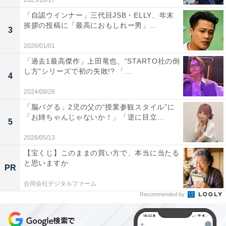
2025/10/17
「自認ウインナー」三代目JSB・ELLY、年末
挨拶の投稿に「最高におもしれー男」...
3
2026/01/01
「過去1最高傑作」上田竜也、“STARTO社の倒
し方”シリーズで初の失敗!? 「...
4
2024/08/26
「脳バグる」2児の父の“授業参観スタイル”に
「お姉ちゃんじゃないか！」「逆に目立...
5
2026/05/13
【宝くじ】このままの買い方で、本当に当たる
と思いますか
PR
合同会社デジタルファーム
Recommended by