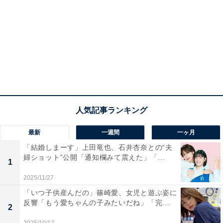
最新
一週間
一ヶ月
「結婚しまーす」上田竜也、石井杏奈との“夫
婦ショット”公開「通知欄みて震えた」「...
1
2025/11/27
「いつ子供産んだの」篠崎愛、女児と遊ぶ姿に
反響「もう愛ちゃんの子みたいだね」「完...
2