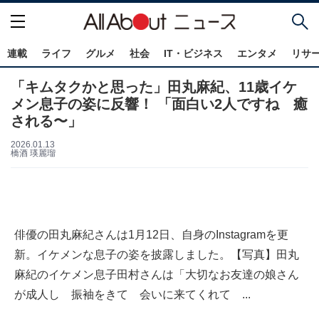
連載
ライフ
グルメ
社会
IT・ビジネス
エンタメ
リサ
「キムタクかと思った」田丸麻紀、11歳イケ
メン息子の姿に反響！ 「面白い2人ですね 癒
される〜」
2026.01.13
橋酒 瑛麗瑠
俳優の田丸麻紀さんは1月12日、自身のInstagramを更
新。イケメンな息子の姿を披露しました。【写真】田丸
麻紀のイケメン息子田村さんは「大切なお友達の娘さん
が成人し 振袖をきて 会いに来てくれて ...