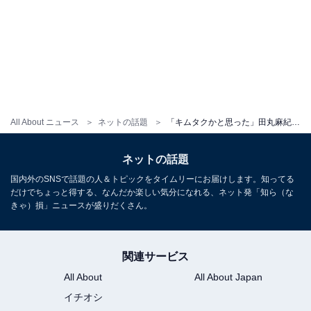
All About ニュース
ネットの話題
「キムタクかと思った」田丸麻紀、11歳イケメン息子の姿に反響！ 「面白い2人ですね 癒される〜」
ネットの話題
国内外のSNSで話題の人＆トピックをタイムリーにお届けします。知ってる
だけでちょっと得する、なんだか楽しい気分になれる、ネット発「知ら（な
きゃ）損」ニュースが盛りだくさん。
関連サービス
All About
All About Japan
イチオシ