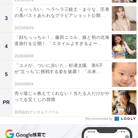
2026/01/29
「えっっろい」ヘラヘラ三銃士・まりな、圧巻
の美バストあらわなグラビアショット公開...
3
2023/09/29
「顔ちっっちゃ！」藤田ニコル、娘と初の北海
道旅行を公開！ 「スタイルよすぎるよ〜...
4
2026/08/08
「ユメが、ついに歩いた」杉浦太陽、第5子
が“立っち”に挑戦する姿を披露！ 「出来...
5
2026/08/04
売り場じゃ教えてくれない！当たる人だけがや
ってる宝くじの習慣
PR
合同会社デジタルファーム
Recommended by