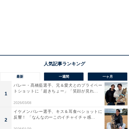
最新
一週間
一ヶ月
バレー・髙橋藍選手、兄＆愛犬とのプライベー
トショットに「超きちょー」「笑顔が見れ...
1
2026/03/08
イケメンバレー選手、キス＆耳食べショットに
反響！ 「なんなのーこのイチャイチャ感...
2