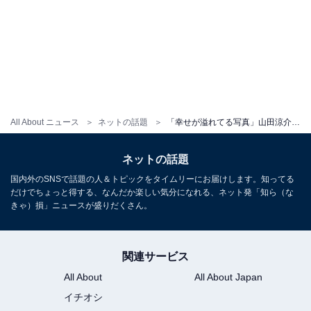
All About ニュース
ネットの話題
「幸せが溢れてる写真」山田涼介、メンバーとの韓国オフショットに「需要しかない」「尊すぎる3人」の声
ネットの話題
国内外のSNSで話題の人＆トピックをタイムリーにお届けします。知ってる
だけでちょっと得する、なんだか楽しい気分になれる、ネット発「知ら（な
きゃ）損」ニュースが盛りだくさん。
関連サービス
All About
All About Japan
イチオシ