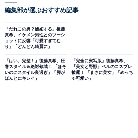
編集部が選ぶおすすめ記事
「だれこの男？嫉妬する」後藤
真希、イケメン男性とのツーシ
ョットに反響「可愛すぎてむ
り」「どんどん綺麗に」
「はい、完璧！」後藤真希、圧
「完全に実写版」後藤真希、
巻スタイル＆絶対領域！ 「ほそ
『美女と野獣』ベルのコスプレ
いのにスタイル良過ぎ」「脚が
披露！ 「まさに美女」「めっち
ほんとにキレイ」
ゃ可愛い」