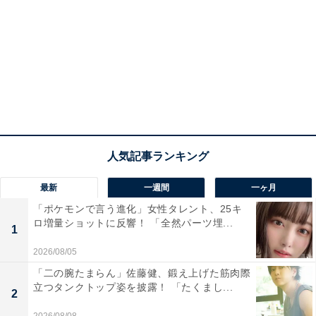
最新
一週間
一ヶ月
「ポケモンで言う進化」女性タレント、25キ
ロ増量ショットに反響！ 「全然パーツ埋...
1
2026/08/05
「二の腕たまらん」佐藤健、鍛え上げた筋肉際
立つタンクトップ姿を披露！ 「たくまし...
2