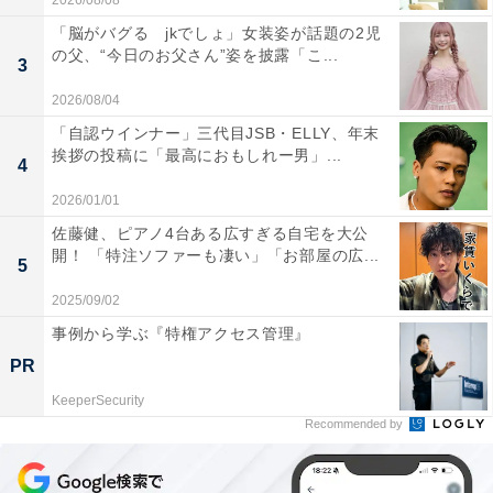
2026/08/08
「脳がバグる jkでしょ」女装姿が話題の2児
の父、“今日のお父さん”姿を披露「こ...
3
2026/08/04
「自認ウインナー」三代目JSB・ELLY、年末
挨拶の投稿に「最高におもしれー男」...
4
2026/01/01
佐藤健、ピアノ4台ある広すぎる自宅を大公
開！ 「特注ソファーも凄い」「お部屋の広...
5
2025/09/02
事例から学ぶ『特権アクセス管理』
PR
KeeperSecurity
Recommended by