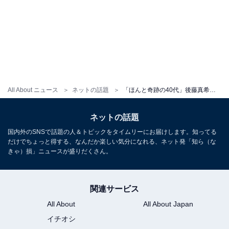
All About ニュース
ネットの話題
「ほんと奇跡の40代」後藤真希、白トップスの撮影オフショットを披露！「歳重ねるごと、色気出てる」
ネットの話題
国内外のSNSで話題の人＆トピックをタイムリーにお届けします。知ってる
だけでちょっと得する、なんだか楽しい気分になれる、ネット発「知ら（な
きゃ）損」ニュースが盛りだくさん。
関連サービス
All About
All About Japan
イチオシ