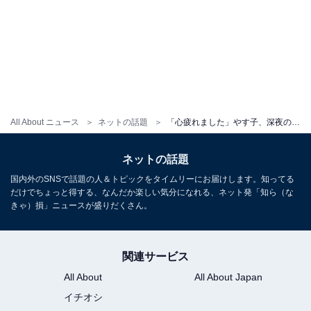
All About ニュース
ネットの話題
「心疲れました」やす子、深夜の投稿に「大丈夫か？」「マジかよ…」「自分を労わって」と心配の声
ネットの話題
国内外のSNSで話題の人＆トピックをタイムリーにお届けします。知ってる
だけでちょっと得する、なんだか楽しい気分になれる、ネット発「知ら（な
きゃ）損」ニュースが盛りだくさん。
関連サービス
All About
All About Japan
イチオシ