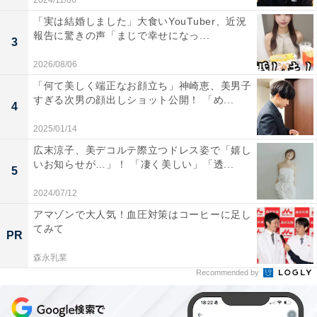
2024/11/06
「実は結婚しました」大食いYouTuber、近況
報告に驚きの声「まじで幸せになっ...
3
2026/08/06
「何て美しく端正なお顔立ち」神崎恵、美男子
すぎる次男の顔出しショット公開！ 「め...
4
2025/01/14
広末涼子、美デコルテ際立つドレス姿で「嬉し
いお知らせが…」！ 「凄く美しい」「透...
5
2024/07/12
アマゾンで大人気！血圧対策はコーヒーに足し
てみて
PR
森永乳業
Recommended by