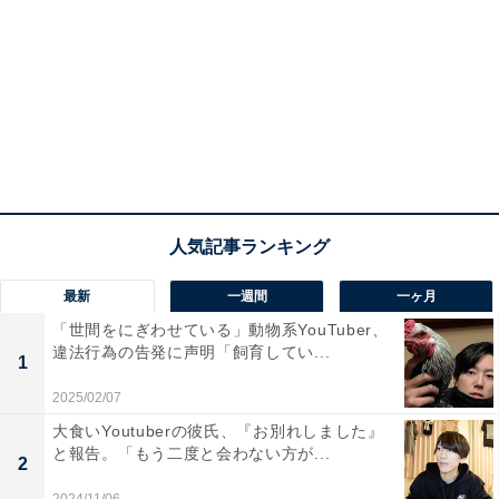
最新
一週間
一ヶ月
「世間をにぎわせている」動物系YouTuber、
違法行為の告発に声明「飼育してい...
1
2025/02/07
大食いYoutuberの彼氏、『お別れしました』
と報告。「もう二度と会わない方が...
2