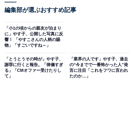
編集部が選ぶおすすめ記事
「小1の頃からの親友が泊まり
に」やす子、公開した写真に反
響！ 「やすこさんの人柄の賜
物」「すごいですね～」
「とうとうその時が」やす子、
「業界の人です」やす子、過去
謝罪に行くと報告。「律儀すぎ
の“今までで一番怖かった人”発
る」「CMオファー受けたりし
言に注目「これをフワに言われ
て」
たのか…」