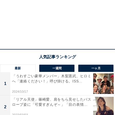
最新
一週間
一ヶ月
「うわすごい豪華メンバー」木梨憲武、ヒロミ
へ「連絡ください！」呼び掛ける。ISS...
1
2024/10/17
「リアル天使」篠崎愛、肩をちら見せしたバス
ローブ姿に「可愛すぎんぞ～」「目の表情...
2