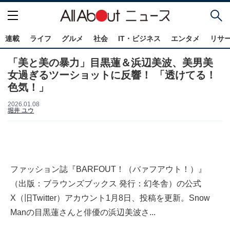
連載
ライフ
グルメ
社会
IT・ビジネス
エンタメ
リサ
「美と美の暴力」目黒蓮＆浜辺美波、美男美
女過ぎるツーショットに反響！ 「透けてる！
色気！」
2026.01.08
堀井 ユウ
ファッション誌『BARFOUT！（バァフアウト！）』
（出版：ブラウンズブックス 発行：幻冬舎）の公式
X（旧Twitter）アカウント1月8日、投稿を更新。Snow
Manの目黒蓮さんと俳優の浜辺美波さ...