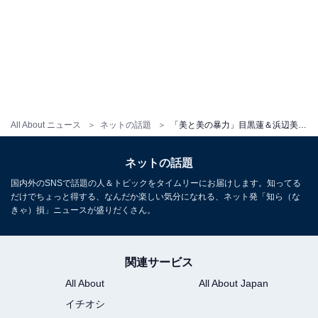
All About ニュース
ネットの話題
「美と美の暴力」目黒蓮＆浜辺美波、美男美女過ぎるツーショットに反響！ 「透けてる！色気！」
ネットの話題
国内外のSNSで話題の人＆トピックをタイムリーにお届けします。知ってる
だけでちょっと得する、なんだか楽しい気分になれる、ネット発「知ら（な
きゃ）損」ニュースが盛りだくさん。
関連サービス
All About
All About Japan
イチオシ