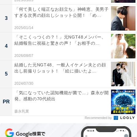
2023/03/03
「何て美しく端正なお顔立ち」神崎恵、美男子
すぎる次男の顔出しショット公開！ 「め...
3
2025/01/14
「そこくっつくの？！」元NGT48メンバー、
結婚報告に祝福と驚きの声！「お相手の...
4
2026/08/07
結婚した元NGT48、一般人イケメン夫との顔
出し前撮りショット！ 「絵に描いたよ...
5
2024/07/30
「気になっていた認知機能が菌で…」森永が開
発。感動の70代続出
PR
森永乳業
Recommended by