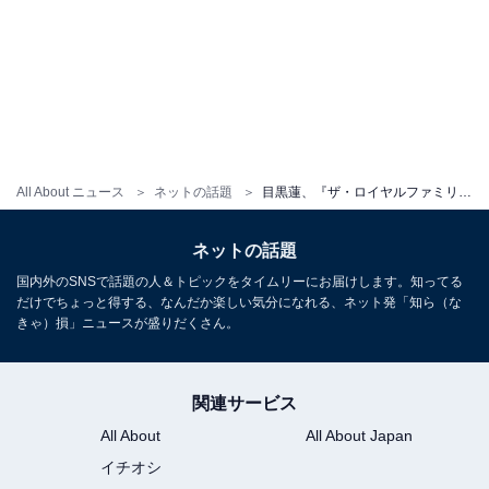
All About ニュース
ネットの話題
目黒蓮、『ザ・ロイヤルファミリー』オフショット公開に「耕一くんロス」「感情大渋滞」の声
ネットの話題
国内外のSNSで話題の人＆トピックをタイムリーにお届けします。知ってる
だけでちょっと得する、なんだか楽しい気分になれる、ネット発「知ら（な
きゃ）損」ニュースが盛りだくさん。
関連サービス
All About
All About Japan
イチオシ