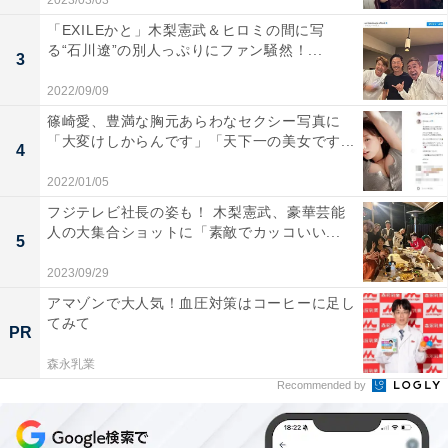
2023/03/03
「EXILEかと」木梨憲武＆ヒロミの間に写
る“石川遼”の別人っぷりにファン騒然！...
3
2022/09/09
篠崎愛、豊満な胸元あらわなセクシー写真に
「大変けしからんです」「天下一の美女です...
4
2022/01/05
フジテレビ社長の姿も！ 木梨憲武、豪華芸能
人の大集合ショットに「素敵でカッコいい...
5
2023/09/29
アマゾンで大人気！血圧対策はコーヒーに足し
てみて
PR
森永乳業
Recommended by