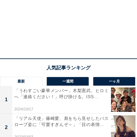
最新
一週間
一ヶ月
「うわすごい豪華メンバー」木梨憲武、ヒロミ
へ「連絡ください！」呼び掛ける。ISS...
1
2024/10/17
「リアル天使」篠崎愛、肩をちら見せしたバス
ローブ姿に「可愛すぎんぞ～」「目の表情...
2