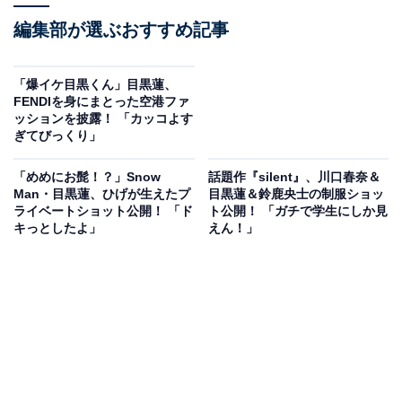
編集部が選ぶおすすめ記事
「爆イケ目黒くん」目黒蓮、
FENDIを身にまとった空港ファ
ッションを披露！ 「カッコよす
ぎてびっくり」
「めめにお髭！？」Snow
話題作『silent』、川口春奈＆
Man・目黒蓮、ひげが生えたプ
目黒蓮＆鈴鹿央士の制服ショッ
ライベートショット公開！ 「ド
ト公開！ 「ガチで学生にしか見
キっとしたよ」
えん！」