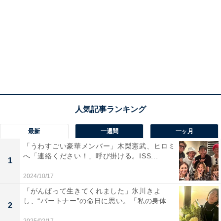
最新
一週間
一ヶ月
「うわすごい豪華メンバー」木梨憲武、ヒロミ
へ「連絡ください！」呼び掛ける。ISS...
1
2024/10/17
「がんばって生きてくれました」氷川きよ
し、“パートナー”の命日に思い。「私の身体...
2