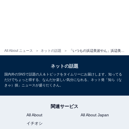
All About ニュース
ネットの話題
「いつもの浜辺美波やん」浜辺美波、『メロい冬』コーデショットに「心臓が足りません」の声！
ネットの話題
国内外のSNSで話題の人＆トピックをタイムリーにお届けします。知ってる
だけでちょっと得する、なんだか楽しい気分になれる、ネット発「知ら（な
きゃ）損」ニュースが盛りだくさん。
関連サービス
All About
All About Japan
イチオシ