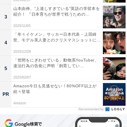
2025/02/17
山本由伸、“上達しすぎている”英語の学習本を
紹介！ 『日本育ちが世界で戦うための...
3
2025/11/05
「年々イケメン」サッカー日本代表・上田綺
世、モデル美人妻とのクリスマスショットに...
4
2025/12/26
「世間をにぎわせている」動物系YouTuber、
違法行為の告発に声明「飼育してい...
5
2025/02/07
Amazon今日も見逃せない！80%OFF以上が
続々登場
PR
Amazon
Recommended by