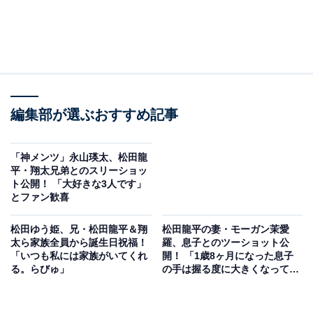
編集部が選ぶおすすめ記事
「神メンツ」永山瑛太、松田龍
平・翔太兄弟とのスリーショッ
ト公開！ 「大好きな3人です」
とファン歓喜
松田ゆう姫、兄・松田龍平＆翔
松田龍平の妻・モーガン茉愛
太ら家族全員から誕生日祝福！
羅、息子とのツーショット公
「いつも私には家族がいてくれ
開！ 「1歳8ヶ月になった息子
る。らびゅ」
の手は握る度に大きくなってい
る」