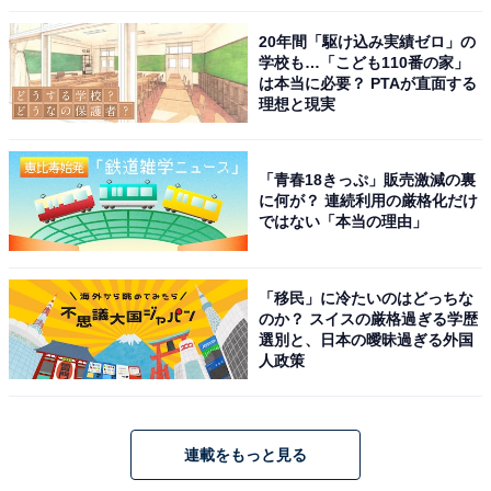
20年間「駆け込み実績ゼロ」の
学校も…「こども110番の家」
は本当に必要？ PTAが直面する
理想と現実
「青春18きっぷ」販売激減の裏
に何が？ 連続利用の厳格化だけ
ではない「本当の理由」
「移民」に冷たいのはどっちな
のか？ スイスの厳格過ぎる学歴
選別と、日本の曖昧過ぎる外国
人政策
連載をもっと見る