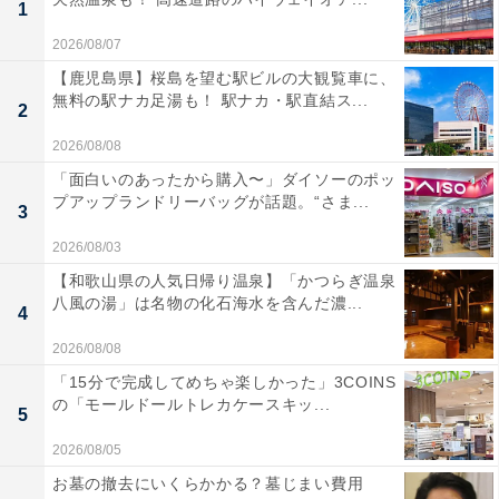
1
2026/08/07
【鹿児島県】桜島を望む駅ビルの大観覧車に、
無料の駅ナカ足湯も！ 駅ナカ・駅直結ス...
2
2026/08/08
「面白いのあったから購入〜」ダイソーのポッ
プアップランドリーバッグが話題。“さま...
3
2026/08/03
【和歌山県の人気日帰り温泉】「かつらぎ温泉
八風の湯」は名物の化石海水を含んだ濃...
4
2026/08/08
「15分で完成してめちゃ楽しかった」3COINS
の「モールドールトレカケースキッ...
5
2026/08/05
お墓の撤去にいくらかかる？墓じまい費用