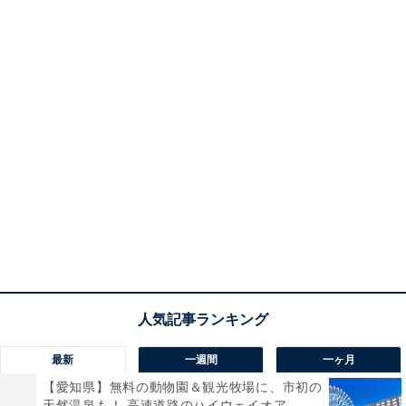
最新
一週間
一ヶ月
【愛知県】無料の動物園＆観光牧場に、市初の
天然温泉も！ 高速道路のハイウェイオア...