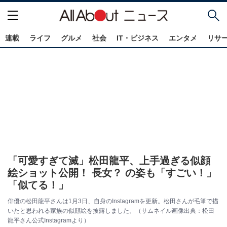
連載
ライフ
グルメ
社会
IT・ビジネス
エンタメ
リサ
「可愛すぎて滅」松田龍平、上手過ぎる似顔
絵ショット公開！ 長女？ の姿も「すごい！」
「似てる！」
俳優の松田龍平さんは1月3日、自身のInstagramを更新。松田さんが毛筆で描
いたと思われる家族の似顔絵を披露しました。（サムネイル画像出典：松田
龍平さん公式Instagramより）