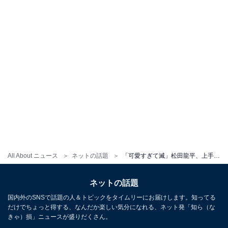
All About ニュース
ネットの話題
「可愛すぎて滅」松田龍平、上手過ぎる似顔絵ショット公開！ 長女？ の姿も「すごい！」「似てる！」
ネットの話題
国内外のSNSで話題の人＆トピックをタイムリーにお届けします。知ってる
だけでちょっと得する、なんだか楽しい気分になれる、ネット発「知ら（な
きゃ）損」ニュースが盛りだくさん。