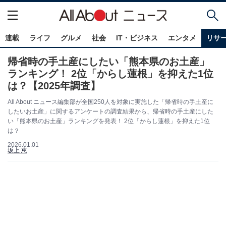
連載
ライフ
グルメ
社会
IT・ビジネス
エンタメ
リサ
帰省時の手土産にしたい「熊本県のお土産」
ランキング！ 2位「からし蓮根」を抑えた1位
は？【2025年調査】
All About ニュース編集部が全国250人を対象に実施した「帰省時の手土産に
したいお土産」に関するアンケートの調査結果から、帰省時の手土産にした
い「熊本県のお土産」ランキングを発表！ 2位「からし蓮根」を抑えた1位
は？
2026.01.01
坂上 恵