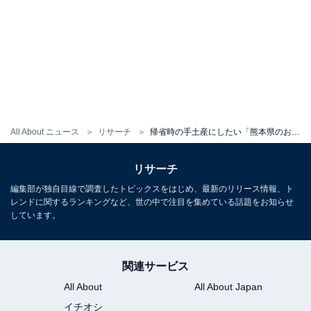
All About ニュース
リサーチ
帰省時の手土産にしたい「熊本県のお土産」ランキング！ 2位「からし蓮根」を抑えた1位は？【2025年調査】
リサーチ
編集部が独自目線で調査したトピックスをはじめ、最新のリリース情報、ト
レンドに関するランキングなど、世の中で注目を集めている話題をお知らせ
しています。
関連サービス
All About
All About Japan
イチオシ