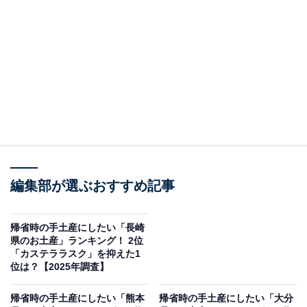
＞10位までの全ランキング結果を見る
この記事の執筆者：
坂上 恵
All About ニュースの編集者。オールアバウトに入社後、SNSトレン
ドにフォーカスした記事執筆やSEOライティングの経験を経て、の
ちにAll About ニュースチームのメンバーに加入。現在は旅行・カル
...続きを読む
チャー・エンタメなどを中心に企画編集を担当。東京都出身。居酒
屋巡りとスポーツ観戦が生きがい。
編集部が選ぶおすすめ記事
調査概要
調査期間：2025年12月10日
帰省時の手土産にしたい「長崎
調査方法：インターネット調査
県のお土産」ランキング！ 2位
「カステララスク」を抑えた1
調査対象：全国10〜70代の男女250人
位は？【2025年調査】
※本調査は全国250人を対象に実施したもので、結
帰省時の手土産にしたい「熊本
帰省時の手土産にしたい「大分