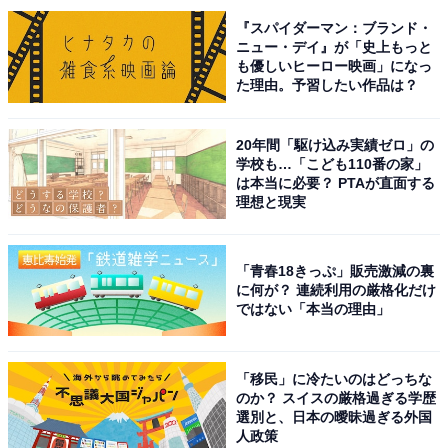
つまいも使用で日持ちも良く手土産向き」（20代女性／
『スパイダーマン：ブランド・
ニュー・デイ』が「史上もっと
東京都）、「目上の人でも喜ばれる逸品だから」（40代
も優しいヒーロー映画」になっ
女性／大阪府）といった声が集まりました。
た理由。予習したい作品は？
20年間「駆け込み実績ゼロ」の
※回答者からのコメントは原文ママです
学校も…「こども110番の家」
は本当に必要？ PTAが直面する
理想と現実
次ページ
10位までのランキング結果を見る
「青春18きっぷ」販売激減の裏
に何が？ 連続利用の厳格化だけ
ではない「本当の理由」
「移民」に冷たいのはどっちな
のか？ スイスの厳格過ぎる学歴
選別と、日本の曖昧過ぎる外国
人政策