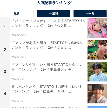
ら」（30代女性／栃木県）、「鹿児島の『さつまあ
げ』。本場のものをお土産にと思って」（50代女性／東
最新
一週間
一ヶ月
京都）、「旦那さんが鹿児島の人ですがこれを買えば間
「パフォーマンスがすごいと思うSTARTO社タ
違いなしといつもいう」（30代女性／愛知県）といった
レント」ランキング！ 2位「佐久間...
1
声が集まりました。
2026/08/06
ギャップがあると思う「STARTO社の30代タ
レント」ランキング！ 2位「ジェシ...
2
2026/08/06
「ファンサがすごいと思うSTARTO社タレン
ト」ランキング！ 2位「中島健人」を...
3
2026/08/05
癒し系だと思う「STARTO社の若手タレント」
ランキング！ 2位「松島聡」を抑え...
4
2026/08/05