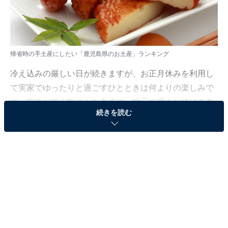
帰省時の手土産にしたい「鹿児島県のお土産」ランキング
冷え込みの厳しい日が続きますが、お正月休みを利用し
て実家でゆったりと過ごすひとときは何よりの楽しみで
す。家族が揃う賑やかな食卓に、地元で愛され続ける名
続きを読む
品を並べれば、懐かしい思い出話にもより一層花が咲き
ます。
All About ニュース編集部では、2025年12月10日の期
間、全国10〜70代の男女250人を対象に、「帰省時の手
土産にしたいお土産」に関するアンケートを実施しまし
た。その中から、帰省時の手土産にしたい「鹿児島県の
お土産」ランキングの結果をご紹介します。