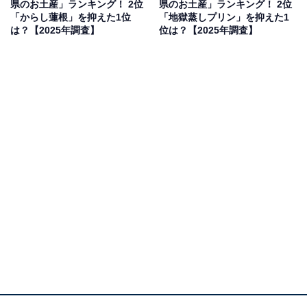
県のお土産」ランキング！ 2位
県のお土産」ランキング！ 2位
果は回答者の意見を集計したものであり、全体の意
「からし蓮根」を抑えた1位
「地獄蒸しプリン」を抑えた1
見を断定的に示すものではありません
は？【2025年調査】
位は？【2025年調査】
2位：さつまあげ（揚立屋）／38票
2位には、鹿児島の郷土料理「さつまあげ」がランクイ
ンしました。揚立屋のさつまあげは、厳選された魚のす
り身を使い、熟練の職人が仕上げた逸品。チーズやサツ
マイモ、レンコン入りなどバリエーションも豊かで、お
かずやお酒のつまみとしても喜ばれます。鹿児島の自然
が育んだ海の幸の旨みが凝縮されており、帰省時の賑や
かな集まりで、大人から子供まで皆で囲む食卓にぴった
りなギフトとして安定した人気を誇ります。
回答者からは「ご飯の一品としてみんなで食べられるか