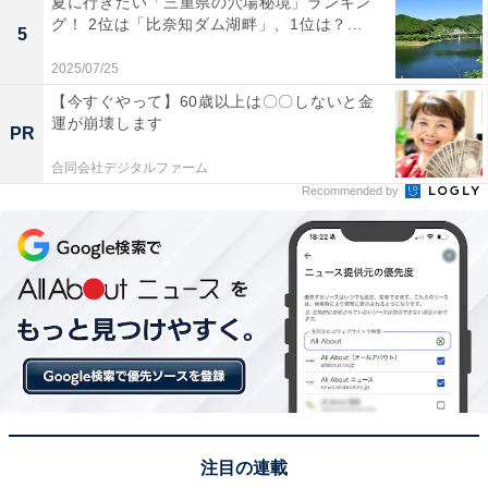
夏に行きたい「三重県の穴場秘境」ランキン
グ！ 2位は「比奈知ダム湖畔」、1位は？...
5
1位：唐芋レアケーキ（フェスティバロ）／53票
2025/07/25
【今すぐやって】60歳以上は〇〇しないと金
1位は、フェスティバロの「唐芋レアケーキ」です。鹿
運が崩壊します
PR
児島の特産品「唐芋（さつまいも）」を贅沢に使用し
合同会社デジタルファーム
た、とろけるような口溶けが魅力。客室乗務員の口コミ
Recommended by
から全国に人気が広がった「ラブリー」をはじめ、桜島
のふもとで自家栽培された素材の新鮮さが自慢です。上
品な甘さとクリーミーなレア食感は、まるでホテルスイ
ーツのような高級感。鹿児島土産のニュースタンダード
として、大切な実家への贈り物に選ぶ人が多くなってい
ます。
回答者からは「クリーミィな芋餡のレアケーキが一口カ
ップケーキのようなスタイルにかたどられています。見
注目の連載
た目も可愛い」（50代男性／大阪府）、「鹿児島名産さ