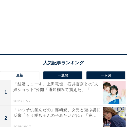
最新
一週間
一ヶ月
「結婚しまーす」上田竜也、石井杏奈との“夫
婦ショット”公開「通知欄みて震えた」「...
1
2025/11/27
「いつ子供産んだの」篠崎愛、女児と遊ぶ姿に
反響「もう愛ちゃんの子みたいだね」「完...
2