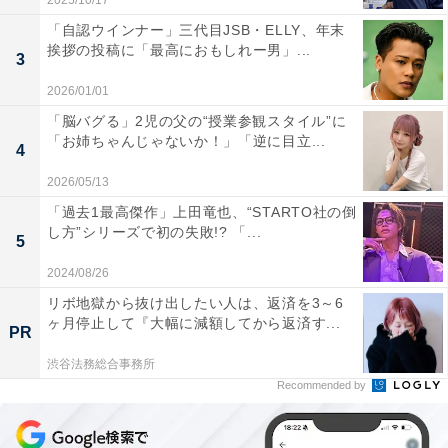
2025/10/17
「自認ウインナー」三代目JSB・ELLY、年末
挨拶の投稿に「最高におもしれー男」...
3
2026/01/01
「脳バグる」2児の父の“授業参観スタイル”に
「お姉ちゃんじゃないか！」「逆に目立...
4
2026/05/13
「過去1最高傑作」上田竜也、“STARTO社の倒
し方”シリーズで初の失敗!? 「...
5
2024/08/26
リボ地獄から抜け出したい人は、返済を3～6
ヶ月停止して『大幅に減額してから返済す...
PR
渋谷法務総合事務所
Recommended by