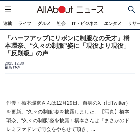
連載
ライフ
グルメ
社会
IT・ビジネス
エンタメ
リサ
「ハーフアップにリボンに制服なの天才」橋
本環奈、“久々の制服”姿に「現役より現役」
「反則級」の声
2025.12.30
福島 ゆき
俳優・橋本環奈さんは12月29日、自身のX（旧Twitter）
を更新。“久々の制服”姿を披露しました。【写真】橋本
環奈、“久々の制服”姿を披露！橋本さんは「まさかのド
レミファドンで司会をやらせて頂き、...