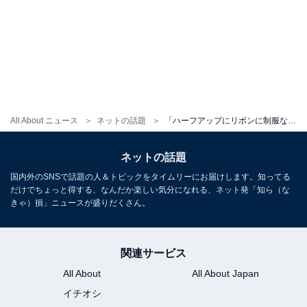
All About ニュース
ネットの話題
「ハーフアップにリボンに制服なの天才」橋本環奈、“久々の制服”姿に「現役より現役」「反則級」の声
ネットの話題
国内外のSNSで話題の人＆トピックをタイムリーにお届けします。知ってる
だけでちょっと得する、なんだか楽しい気分になれる、ネット発「知ら（な
きゃ）損」ニュースが盛りだくさん。
関連サービス
All About
All About Japan
イチオシ