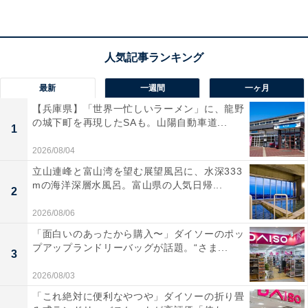
最新
一週間
一ヶ月
【兵庫県】「世界一忙しいラーメン」に、龍野
の城下町を再現したSAも。山陽自動車道...
1
2026/08/04
立山連峰と富山湾を望む展望風呂に、水深333
mの海洋深層水風呂。富山県の人気日帰...
2
2026/08/06
「面白いのあったから購入〜」ダイソーのポッ
プアップランドリーバッグが話題。“さま...
3
2026/08/03
「これ絶対に便利なやつや」ダイソーの折り畳