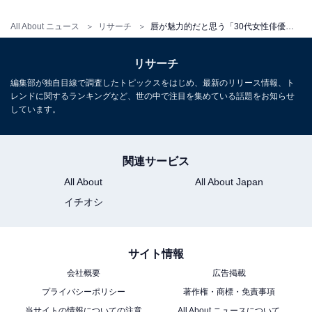
All About ニュース
リサーチ
唇が魅力的だと思う「30代女性俳優」ランキング！ 2位「北川景子」を抑えたダントツ1位は？
リサーチ
編集部が独自目線で調査したトピックスをはじめ、最新のリリース情報、ト
レンドに関するランキングなど、世の中で注目を集めている話題をお知らせ
しています。
関連サービス
All About
All About Japan
イチオシ
サイト情報
会社概要
広告掲載
プライバシーポリシー
著作権・商標・免責事項
当サイトの情報についての注意
All About ニュースについて