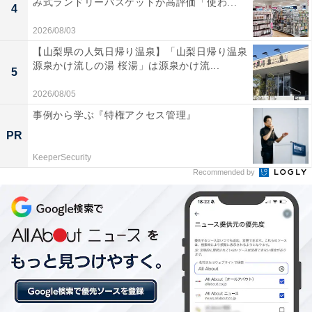
み式ランドリーバスケットが高評価「使わ...
4
2026/08/03
【山梨県の人気日帰り温泉】「山梨日帰り温泉
源泉かけ流しの湯 桜湯」は源泉かけ流...
5
2026/08/05
事例から学ぶ『特権アクセス管理』
PR
KeeperSecurity
Recommended by