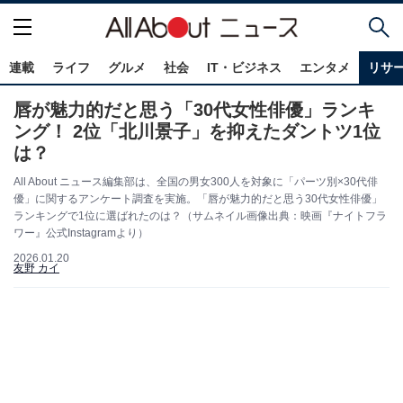
連載
ライフ
グルメ
社会
IT・ビジネス
エンタメ
リサ
唇が魅力的だと思う「30代女性俳優」ランキ
ング！ 2位「北川景子」を抑えたダントツ1位
は？
All About ニュース編集部は、全国の男女300人を対象に「パーツ別×30代俳
優」に関するアンケート調査を実施。「唇が魅力的だと思う30代女性俳優」
ランキングで1位に選ばれたのは？（サムネイル画像出典：映画『ナイトフラ
ワー』公式Instagramより）
2026.01.20
友野 カイ