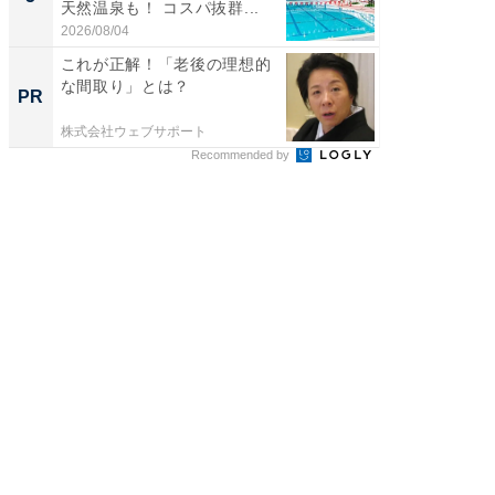
天然温泉も！ コスパ抜群...
賀ゆめ
お...
2026/08/04
2026/08/0
これが正解！「老後の理想的
「ばぁ
な間取り」とは？
い！」
PR
PR
家
株式会社ウェブサポート
株式会社
Recommended by