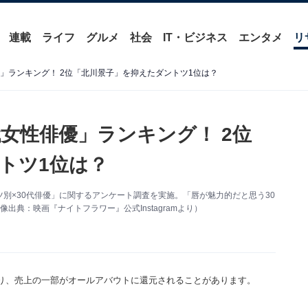
連載
ライフ
グルメ
社会
IT・ビジネス
エンタメ
リ
」ランキング！ 2位「北川景子」を抑えたダントツ1位は？
女性俳優」ランキング！ 2位
トツ1位は？
「パーツ別×30代俳優」に関するアンケート調査を実施。「唇が魅力的だと思う30
典：映画『ナイトフラワー』公式Instagramより）
り、売上の一部がオールアバウトに還元されることがあります。