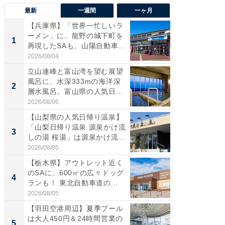
最新
一週間
一ヶ月
【兵庫県】「世界一忙しいラ
【三重
ーメン」に、龍野の城下町を
「鈴鹿天
1
1
再現したSAも。山陽自動車
は100
道...
2026/08/04
2026/08/0
立山連峰と富山湾を望む展望
「ミニオ
風呂に、水深333mの海洋深
ッグ！ 
2
2
層水風呂。富山県の人気日
ど、夏限
帰...
2026/08/06
2026/08/0
【山梨県の人気日帰り温泉】
ステラ
「山梨日帰り温泉 源泉かけ流
詰め放題
3
3
しの湯 桜湯」は源泉かけ流...
00円で「
2026/08/05
2026/08/0
【栃木県】アウトレット近く
【埼玉
のSAに、600㎡の広々ドッグ
「行田天
4
4
ランも！ 東北自動車道の...
は和の
が...
2026/08/05
2026/08/0
【羽田空港周辺】夏季プール
【石川
は大人450円＆24時間営業の
湯】「天
5
5