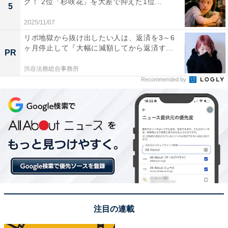
グ！ 2位「杉咲花」を大差で抑えた1位...
5
View this post on Instagram
2025/11/07
リボ地獄から抜け出したい人は、返済を3～6
ヶ月停止して『大幅に減額してから返済す...
PR
渋谷法務総合事務所
Recommended by
1位に輝いたのは、佐藤健さんでした。
1989年生まれの佐藤さんは、これまで数々のドラマや映
画に出演。映画『るろうに剣心』シリーズでのアクショ
ンシーンや2020年放送の『恋はつづくよどこまでも』
注目の連載
（TBS系）の恋愛ドラマでは、手の動きやタッチの表現