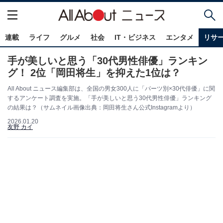
連載
ライフ
グルメ
社会
IT・ビジネス
エンタメ
リサ
手が美しいと思う「30代男性俳優」ランキン
グ！ 2位「岡田将生」を抑えた1位は？
All About ニュース編集部は、全国の男女300人に「パーツ別×30代俳優」に関
するアンケート調査を実施。「手が美しいと思う30代男性俳優」ランキング
の結果は？（サムネイル画像出典：岡田将生さん公式Instagramより）
2026.01.20
友野 カイ