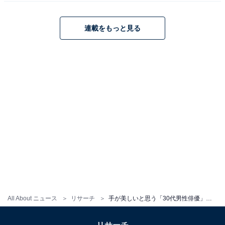
連載をもっと見る
※回答者からのコメントは原文ママです
この記事の執筆者：
友野 カイ
フリーライター及び編集補佐。スポーツの現場を取材する傍ら、テ
レビ好きが高じて複数のエンタメメディアでも執筆。中でもお笑
い・バラエティ番組を網羅的に視聴し、エンタメ関連の情報収集源
...続きを読む
も大半がテレビから。宣伝会議「編集･ライター養成講座 総合コー
ス」修了。
次ページ
9位までのランキング結果を見る
All About ニュース
リサーチ
手が美しいと思う「30代男性俳優」ランキング！ 2位「岡田将生」を抑えた1位は？