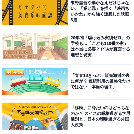
が印象的でした。端正な顔立ちに加え、美しい手にも色
東野圭吾や湊かなえだけじゃな
い、「業と罪」を描く『映画ち
気が感じられます。
いかわ』から強く連想した映画
8選
回答者からは、「グラスハートでのピアノのシーンで綺
麗だと感じたから」（30代女性／滋賀県）、「手を動か
20年間「駆け込み実績ゼロ」の
す時の静かな仕草に品があり、細い指と骨の浮き方が映
学校も…「こども110番の家」
は本当に必要？ PTAが直面する
像で際立つから」（60代男性／埼玉県）、「佐藤健さん
理想と現実
の手は指が長く、細すぎず厚みも程よく、バランスが非
常に整っています。アクションシーンで刀を握る姿や、
「青春18きっぷ」販売激減の裏
日常的な仕草で物を持つ場面でも自然に美しさが際立ち
に何が？ 連続利用の厳格化だけ
ます。清潔感があり、所作の丁寧さが手の美しさをさら
ではない「本当の理由」
に引き立てていると感じます」（40代男性／北海道）な
どの声が集まりました。
「移民」に冷たいのはどっちな
のか？ スイスの厳格過ぎる学歴
選別と、日本の曖昧過ぎる外国
人政策
佐藤健さんに関する商品をAmazonで見る