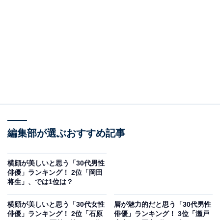
2位に選ばれたのは、岡田将生さんです。
1989年生まれの岡田さんは、透明感のある端正な顔立ち
で知られ、2025年公開の映画『アフター・ザ・クエイ
ク』では主演に抜てきされました。透き通るような白い
編集部が選ぶおすすめ記事
肌が印象的で、大きな手のひらとすらりとした指先が演
技の繊細さを際立たせています。
横顔が美しいと思う「30代男性
俳優」ランキング！ 2位「岡田
アンケート回答では、「綺麗なイメージがあるから」
将生」、では1位は？
（30代女性／京都府）、「バラエティ番組で食事の際に
すごくキレイだなと思ったから」（20代女性／福岡
横顔が美しいと思う「30代女性
唇が魅力的だと思う「30代男性
俳優」ランキング！ 2位「石原
俳優」ランキング！ 3位「瀬戸
県）、「指の長さがすらりとしており、とても整ってい