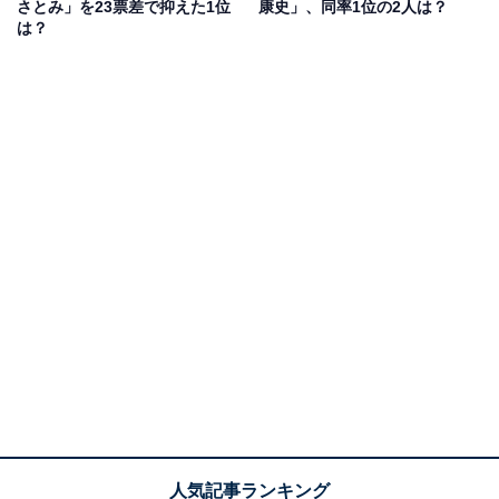
さとみ」を23票差で抑えた1位
康史」、同率1位の2人は？
るからです」（20代女性／大阪府）、「透明感があって
は？
顔立ちが美しいせいか、手も美しく見えます」（50代女
性／埼玉県）などのコメントが集まりました。
岡田将生さんに関する商品をAmazonで見る