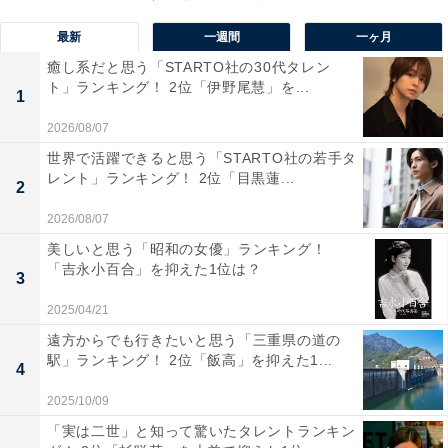
最新
一週間
一ヶ月
癒し系だと思う「STARTO社の30代タレン
ト」ランキング！ 2位「伊野尾慧」を...
1
2026/08/07
1位：佐藤健／88票
世界で活躍できると思う「STARTO社の若手タ
レント」ランキング！ 2位「目黒蓮...
2
2026/08/07
美しいと思う「昭和の女優」ランキング！
「吉永小百合」を抑えた1位は？
3
2025/04/21
遠方からでも行きたいと思う「三重県の道の
駅」ランキング！ 2位「飯高」を抑えた1...
4
2025/10/09
「実は二世」と知って驚いたタレントランキン