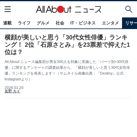
連載
ライフ
グルメ
社会
IT・ビジネス
エンタメ
リサ
横顔が美しいと思う「30代女性俳優」ランキ
ング！ 2位「石原さとみ」を23票差で抑えた1
位は？
All About ニュース編集部が男女300人を対象に実施した「パーツ別×30代俳
優」に関するアンケートの調査結果から、「横顔が美しいと思う30代女性俳
優」ランキングを発表します！（サムネイル画像出典：『Destiny』公式
Instagramより）
2026.01.20
友野 カイ