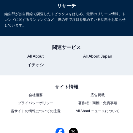
リサーチ
編集部が独自目線で調査したトピックスをはじめ、最新のリリース情報、ト
レンドに関するランキングなど、世の中で注目を集めている話題をお知らせ
しています。
関連サービス
All About
All About Japan
イチオシ
サイト情報
会社概要
広告掲載
プライバシーポリシー
著作権・商標・免責事項
こちらもおすすめ
当サイトの情報についての注意
All About ニュースについて
唇が魅力的だと思う「30代男性俳優」ランキン
グ！ 3位「瀬戸康史」、同率1位の2人は？