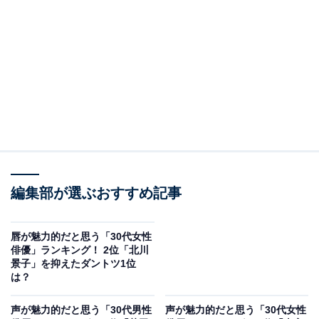
2位は、石原さとみさんでした。
2003年から俳優として活躍する石原さんは、現在は日本
を代表する女性俳優の1人。2024年はドラマ『Destiny』
編集部が選ぶおすすめ記事
（テレビ朝日系）、映画『ミッシング』の両作品で主演
を務めました。丸みのある優しい輪郭が特徴で、横顔で
唇が魅力的だと思う「30代女性
も親しみやすく華やかな印象を与えます。
俳優」ランキング！ 2位「北川
景子」を抑えたダントツ1位
は？
アンケート回答者からは、「アゴから首のラインが華奢
で理想的」（30代女性／神奈川県）、「鼻筋や口元のラ
声が魅力的だと思う「30代男性
声が魅力的だと思う「30代女性