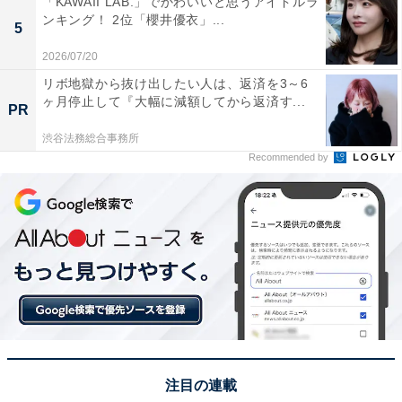
「KAWAII LAB.」でかわいいと思うアイドルラ
ンキング！ 2位「櫻井優衣」...
5
2026/07/20
View this post on Instagram
リボ地獄から抜け出したい人は、返済を3～6
ヶ月停止して『大幅に減額してから返済す...
PR
渋谷法務総合事務所
Recommended by
1位に選ばれたのは、北川景子さんです。
1986年生まれの北川さんは、2003年にデビュー。2025
年は映画『ナイトフラワー』やNHK連続テレビ小説『ば
注目の連載