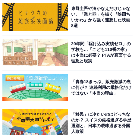
けばけ』などに出演しています。北川さんといえば、非
東野圭吾や湊かなえだけじゃな
の打ちどころがない美貌を誇る女性俳優。凛とした横顔
い、「業と罪」を描く『映画ち
でも老若男女問わず多くのファンを虜にします。
いかわ』から強く連想した映画
8選
アンケートでは、「本当に綺麗、鼻筋も通っているしず
20年間「駆け込み実績ゼロ」の
っと見ていられる」（30代女性／埼玉県）、「北川景子
学校も…「こども110番の家」
さんの横顔は顎のラインがすっきりしていて、目元から
は本当に必要？ PTAが直面する
理想と現実
鼻筋にかけてのバランスが非常に整っています。横顔で
も華やかさと上品さを感じさせる点が魅力です」（40代
男性／北海道）、「凛とした目元と直線的な鼻筋が横顔
「青春18きっぷ」販売激減の裏
で際立つから」（30代女性／秋田県）、「目鼻立ちがは
に何が？ 連続利用の厳格化だけ
ではない「本当の理由」
っきりしていて横向きの顔が映された場面でも綺麗な鼻
筋でどの角度から観てもとても麗しい印象があるからで
す」（20代女性／京都府）などの声が集まりました。
「移民」に冷たいのはどっちな
のか？ スイスの厳格過ぎる学歴
選別と、日本の曖昧過ぎる外国
人政策