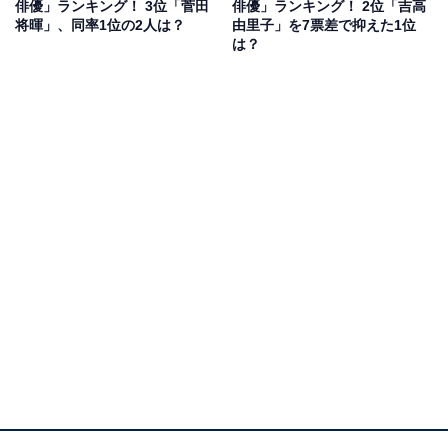
インが綺麗で、横顔も映えるので、横顔が美しいと思う
俳優」ランキング！ 3位「菅田
俳優」ランキング！ 2位「吉高
将暉」、同率1位の2人は？
由里子」を7票差で抑えた1位
からです」（60代男性／愛知県）、「鼻筋と顎のライン
は？
が綺麗だから。横から見てもバランスが整っているか
ら」（30代女性／宮城県）、「女性的美しさと柔らかさ
を持った横顔だと思う」（40代女性／神奈川県）などの
理由があがりました。
石原さとみさんに関する商品をAmazonで見る