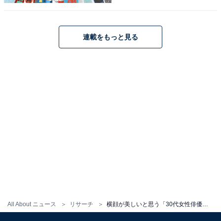
北川景子さんに関する商品をAmazonで見る
連載をもっと見る
※回答者からのコメントは原文ママです
この記事の執筆者：
友野 カイ
フリーライター及び編集補佐。スポーツの現場を取材する傍ら、テ
レビ好きが高じて複数のエンタメメディアでも執筆。中でもお笑
い・バラエティ番組を網羅的に視聴し、エンタメ関連の情報収集源
...続きを読む
も大半がテレビから。宣伝会議「編集･ライター養成講座 総合コー
ス」修了。
10位までの全ランキング結果を見
次ページ
る
All About ニュース
リサーチ
横顔が美しいと思う「30代女性俳優」ランキング！ 2位「石原さとみ」を23票差で抑えた1位は？