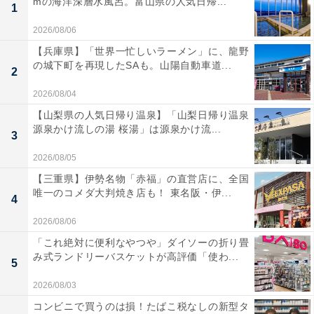
mの海洋深層水風呂。富山県の人気日帰...
1
2026/08/06
【兵庫県】「世界一忙しいラーメン」に、龍野
の城下町を再現したSAも。山陽自動車道...
2
2026/08/04
【山梨県の人気日帰り温泉】「山梨日帰り温泉
源泉かけ流しの湯 桜湯」は源泉かけ流...
3
2026/08/05
【三重県】伊勢名物「赤福」の直営店に、全国
唯一のコメダ大判焼き店も！ 東名阪・伊...
4
2026/08/06
「これ絶対に便利なやつや」ダイソーの折り畳
み式ランドリーバスケットが高評価「使わ...
5
2026/08/03
コンビニで買うのは損！たばこ税なしの新型タ