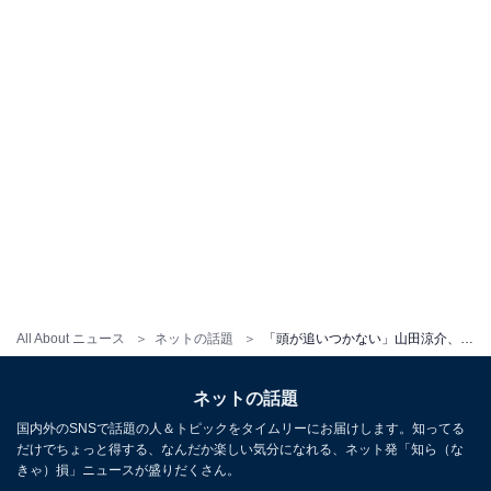
All About ニュース
ネットの話題
「頭が追いつかない」山田涼介、別人級ショット公開「な、なんじゃこりゃ！」「山田涼介って何人いるの？」
ネットの話題
国内外のSNSで話題の人＆トピックをタイムリーにお届けします。知ってる
だけでちょっと得する、なんだか楽しい気分になれる、ネット発「知ら（な
きゃ）損」ニュースが盛りだくさん。