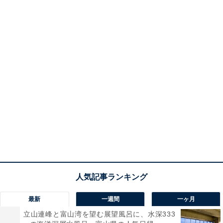
最新
一週間
一ヶ月
立山連峰と富山湾を望む展望風呂に、水深333