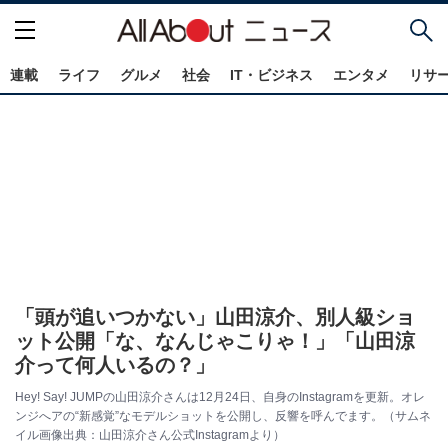
連載
ライフ
グルメ
社会
IT・ビジネス
エンタメ
リサ
「頭が追いつかない」山田涼介、別人級ショ
ット公開「な、なんじゃこりゃ！」「山田涼
介って何人いるの？」
Hey! Say! JUMPの山田涼介さんは12月24日、自身のInstagramを更新。オレ
ンジへアの“新感覚”なモデルショットを公開し、反響を呼んでます。（サムネ
イル画像出典：山田涼介さん公式Instagramより）