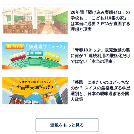
20年間「駆け込み実績ゼロ」の
学校も…「こども110番の家」
は本当に必要？ PTAが直面する
理想と現実
「青春18きっぷ」販売激減の裏
に何が？ 連続利用の厳格化だけ
ではない「本当の理由」
「移民」に冷たいのはどっちな
のか？ スイスの厳格過ぎる学歴
選別と、日本の曖昧過ぎる外国
人政策
連載をもっと見る