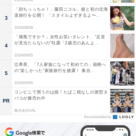
2026/08/08
「顔ちっっちゃ！」藤田ニコル、娘と初の北海
道旅行を公開！ 「スタイルよすぎるよ〜...
3
2026/08/08
「痛風ですか？」女性お笑いタレント、“足首
が見当たらないの”吐露「2歳児のあんよ...
4
2026/08/05
辻希美、「7人家族になって初めての」箱根へ
の“楽しかった”家族旅行を披露！ 集合...
5
2026/04/05
コンビニで買うのは損！たばこ税なしの新型タ
バコが爆売れ中
PR
株式会社HAL
Recommended by