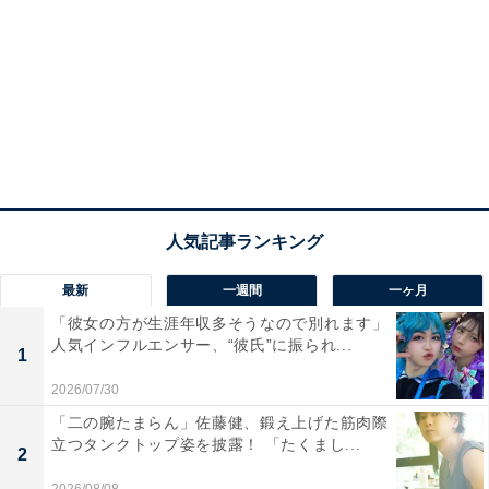
最新
一週間
一ヶ月
「彼女の方が生涯年収多そうなので別れます」
人気インフルエンサー、“彼氏”に振られ...
1
2026/07/30
「二の腕たまらん」佐藤健、鍛え上げた筋肉際
立つタンクトップ姿を披露！ 「たくまし...
2