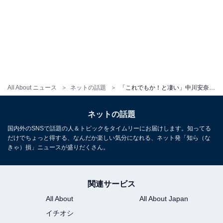
All About ニュース
ネットの話題
「これでもか！と凄い」中川安奈、コロンビアで圧巻スタイル披露「脚の長さは国宝級」「スタイルが良過ぎ」
ネットの話題
国内外のSNSで話題の人＆トピックをタイムリーにお届けします。知ってる
だけでちょっと得する、なんだか楽しい気分になれる、ネット発「知ら（な
きゃ）損」ニュースが盛りだくさん。
関連サービス
All About
All About Japan
イチオシ