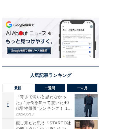
最新
一週間
一ヶ月
「背まで高いと思わなかっ
「癒し系
た」“身長を知って驚いた40
タレント
1
1
代男性俳優”ランキング！ 1...
「井ノ原
2026/06/13
2026/08/0
癒し系だと思う「STARTO社
ギャップ
の若手タレント」ランキン
RTO社