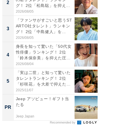
2
2
グ！ 2位「松島聡」を抑え...
キング！
2026/08/05
2026/08/0
「ファンサがすごいと思うST
癒し系だ
ARTO社タレント」ランキン
の若手
3
3
グ！ 2位「中島健人」を...
グ！ 2
2026/08/05
2026/08/0
身長を知って驚いた「50代女
「ギャッ
性俳優」ランキング！ 2位
RTO社
4
4
「鈴木保奈美」を抑えた圧
グ！ 2
倒...
2026/08/04
2026/07/3
「実は二世」と知って驚いた
「世界で
タレントランキング！ 2位
ARTO
5
5
「杉咲花」を大差で抑えた1
グ！ 2
位...
2025/11/07
2026/08/0
Jeep アソビュー！ギフト当
官民37
たる
産業
PR
PR
Jeep Japan
Blue Lab
Recommended by