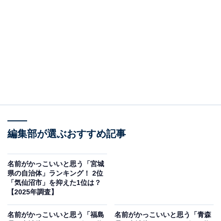
＞9位までの全ランキング結果を見る
この記事の執筆者：
綾乃岬
All About・All About ニュースの編集者。神奈川県出身。青山学院大
学で英語を専攻し、英語系のサークルにも所属。オールアバウトに
新卒で入社した後、主にAll About・All About ニュースでの企画編集
...続きを読む
を行う。現在はライフスタイル・カルチャー・エンタメなどを中心
に企画編集を担当。とある男性アイドルのファン歴は10年以上。
編集部が選ぶおすすめ記事
調査概要
調査期間：2025年12月18日
名前がかっこいいと思う「宮城
調査方法：インターネット調査
県の自治体」ランキング！ 2位
「気仙沼市」を抑えた1位は？
調査対象：全国10〜70代の男女250人
【2025年調査】
※本調査は全国250人を対象に実施したもので、結
果は回答者の意見を集計したものであり、全体の意
名前がかっこいいと思う「福島
名前がかっこいいと思う「青森