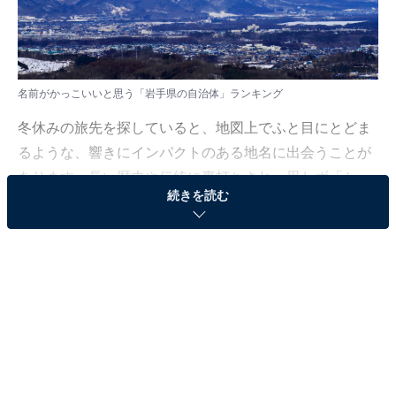
名前がかっこいいと思う「岩手県の自治体」ランキング
冬休みの旅先を探していると、地図上でふと目にとどま
るような、響きにインパクトのある地名に出会うことが
あります。長い歴史や伝統に裏打ちされ、思わず「かっ
続きを読む
こいい」と思う魅力的なエリアにスポットを当てまし
た。
All About ニュース編集部では、2025年12月18日の期
間、全国10〜70代の男女250人を対象に、「名前がかっ
こいい自治体に関するアンケート」を実施しました。そ
の中から、名前がかっこいいと思う「岩手県の自治体」
ランキングの結果をご紹介します。