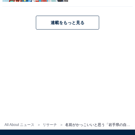
銀河鉄道の夜を思わせる独創的な施設や、豊かな湯量を
誇る温泉郷など、訪れる人を魅了する観光要素がたくさ
連載をもっと見る
ん。文字通り「花が舞い、巻く」ような華麗なイメージ
と、賢治が愛した美しい風土が重なり合う地名として、
堂々の1位となりました。
回答者からは「大谷翔平の母校のイメージが強く名前か
らかっこいい野球選手のイメージがあるため」（30代男
性／兵庫県）、「宮沢賢治の故郷であるという前知識が
あるからか、名前自体にブランド感がある」（30代女性
／新潟県）、「花巻って上品さと華やかさが加わってい
るからかっこいい」（40代女性／長崎県）といった声が
集まりました。
All About ニュース
リサーチ
名前がかっこいいと思う「岩手県の自治体」ランキング！ 3位「盛岡市」を抑えた同率1位は？【2025年調査】
※回答者からのコメントは原文ママです