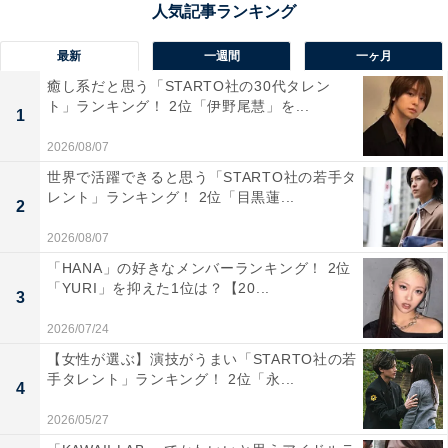
ージ」（50代男性／沖縄県）、「盛岡冷麺のイメージ」
（30代女性／愛知県）といった声が集まりました。
最新
一週間
一ヶ月
癒し系だと思う「STARTO社の30代タレン
ト」ランキング！ 2位「伊野尾慧」を...
1
2026/08/07
世界で活躍できると思う「STARTO社の若手タ
レント」ランキング！ 2位「目黒蓮...
2
2026/08/07
「HANA」の好きなメンバーランキング！ 2位
「YURI」を抑えた1位は？【20...
3
2026/07/24
【女性が選ぶ】演技がうまい「STARTO社の若
手タレント」ランキング！ 2位「永...
4
同率1位：陸前高田市／44票
2026/05/27