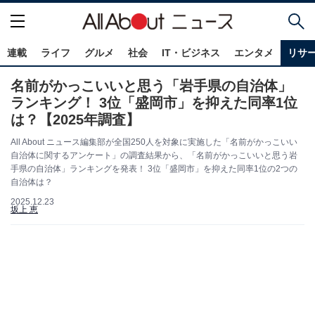
連載
ライフ
グルメ
社会
IT・ビジネス
エンタメ
リサ
名前がかっこいいと思う「岩手県の自治体」
ランキング！ 3位「盛岡市」を抑えた同率1位
は？【2025年調査】
All About ニュース編集部が全国250人を対象に実施した「名前がかっこいい
自治体に関するアンケート」の調査結果から、「名前がかっこいいと思う岩
手県の自治体」ランキングを発表！ 3位「盛岡市」を抑えた同率1位の2つの
自治体は？
2025.12.23
坂上 恵