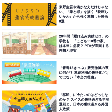
東野圭吾や湊かなえだけじゃな
い、「業と罪」を描く『映画ち
いかわ』から強く連想した映画
8選
20年間「駆け込み実績ゼロ」の
学校も…「こども110番の家」
は本当に必要？ PTAが直面する
理想と現実
「青春18きっぷ」販売激減の裏
に何が？ 連続利用の厳格化だけ
ではない「本当の理由」
同率1位：花巻市／44票
「移民」に冷たいのはどっちな
のか？ スイスの厳格過ぎる学歴
宮沢賢治の故郷として有名な花巻市。その名前は、まる
選別と、日本の曖昧過ぎる外国
人政策
で物語のタイトルのような優雅な響きを持っています。