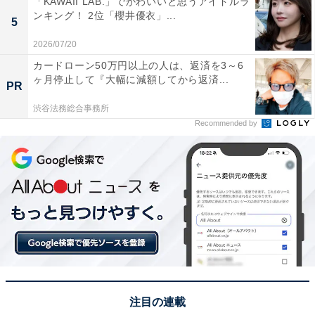
「KAWAII LAB.」でかわいいと思うアイドルラ
岩手県沿岸の陸前高田市は、美しい海岸線と「奇跡の一
ンキング！ 2位「櫻井優衣」...
5
本松」で知られる街です。旧国名「陸前」を背負った重
2026/07/20
厚感ある響きは、どこか凛とした武士のような格好よさ
カードローン50万円以上の人は、返済を3～6
や、力強さ、気品を漂わせます。「高田」という親しみ
ヶ月停止して『大幅に減額してから返済...
PR
やすい名前との組み合わせが絶妙で、漢字のビジュアル
渋谷法務総合事務所
から受ける端正な印象も相まって、票が集まりました。
Recommended by
回答者からは「『陸前』という歴史的な地名と『高田』
という響きが組み合わさり、堂々とした印象を持ちま
す。震災からの復興の象徴としても知られており、名前
に強さと誇りを感じます」（40代男性／北海道）、「文
字数が多く、響きがかっこいいから」（20代女性／神奈
川県）、「陸前高田市の文字数を欲張ってもなおごてご
てしすぎていないバランスが素晴らしい。聞きなじみも
あってよい」（30代女性／北海道）といった声が集まり
注目の連載
ました。