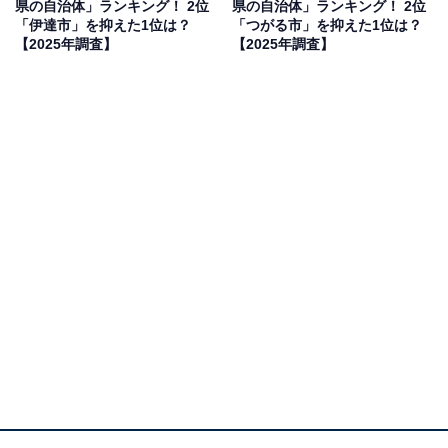
県の自治体」ランキング！ 2位
県の自治体」ランキング！ 2位
見を断定的に示すものではありません
「伊達市」を抑えた1位は？
「つがる市」を抑えた1位は？
【2025年調査】
【2025年調査】
3位：盛岡市／39票
世界が認めた美しい城下町、盛岡市。その名前のルーツ
は、南部藩主が詠んだ「盛り上がり、栄える岡」という
意味の連歌にあると言われています。繁栄への祈りが込
められたこの地名は、力強くもどこか気品ある響き。歴
史ある街並みと豊かな水辺、背後に構える岩手山などの
観光資源も豊富です。ニューヨーク・タイムズ紙で「行
くべき場所」に選ばれたことで、その地名は今やグロー
バルなブランドへと進化しています。
回答者からは「堂々とした雰囲気がかっこいい」（50代
女性／愛知県）、「東北の仙台に次ぐ大都会というイメ