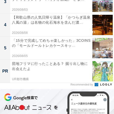
3
2026/08/03
【和歌山県の人気日帰り温泉】「かつらぎ温泉
八風の湯」は名物の化石海水を含んだ濃...
4
2026/08/08
「15分で完成してめちゃ楽しかった」3COINS
の「モールドールトレカケースキッ...
5
2026/08/05
団地フリマに行ったことある？ 掘り出し物に
出会えたよ
PR
UR都市機構
Recommended by