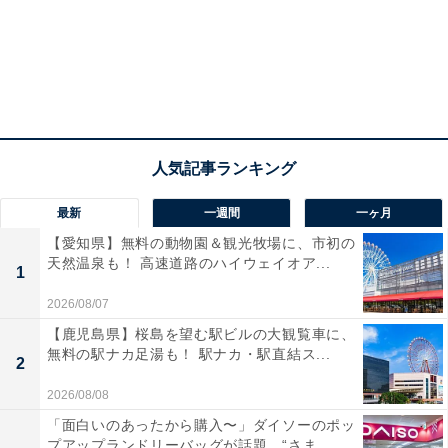
最新
一週間
一ヶ月
【愛知県】無料の動物園＆観光牧場に、市初の
天然温泉も！ 高速道路のハイウェイオア...
1
2026/08/07
【鹿児島県】桜島を望む駅ビルの大観覧車に、
無料の駅ナカ足湯も！ 駅ナカ・駅直結ス...
2
2026/08/08
「面白いのあったから購入〜」ダイソーのポッ
プアップランドリーバッグが話題。“さま...