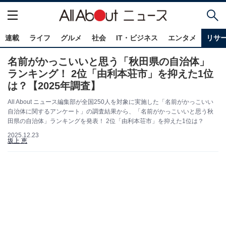
連載
ライフ
グルメ
社会
IT・ビジネス
エンタメ
リサ
名前がかっこいいと思う「秋田県の自治体」
ランキング！ 2位「由利本荘市」を抑えた1位
は？【2025年調査】
All About ニュース編集部が全国250人を対象に実施した「名前がかっこいい
自治体に関するアンケート」の調査結果から、「名前がかっこいいと思う秋
田県の自治体」ランキングを発表！ 2位「由利本荘市」を抑えた1位は？
2025.12.23
坂上 恵