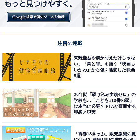
注目の連載
東野圭吾や湊かなえだけじゃな
い、「業と罪」を描く『映画ち
いかわ』から強く連想した映画
8選
20年間「駆け込み実績ゼロ」の
学校も…「こども110番の家」
は本当に必要？ PTAが直面する
理想と現実
「青春18きっぷ」販売激減の裏
に何が？ 連続利用の厳格化だけ