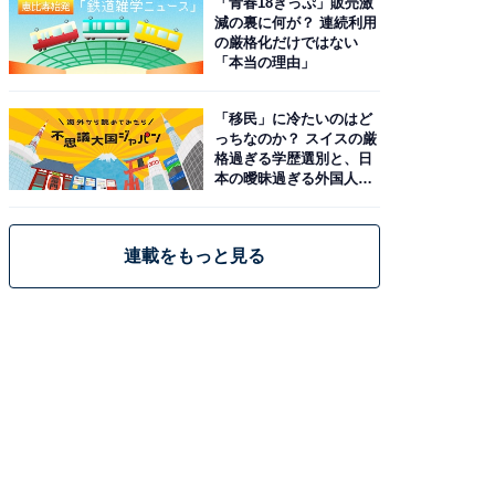
「青春18きっぷ」販売激
減の裏に何が？ 連続利用
の厳格化だけではない
「本当の理由」
「移民」に冷たいのはど
っちなのか？ スイスの厳
格過ぎる学歴選別と、日
本の曖昧過ぎる外国人政
策
連載をもっと見る