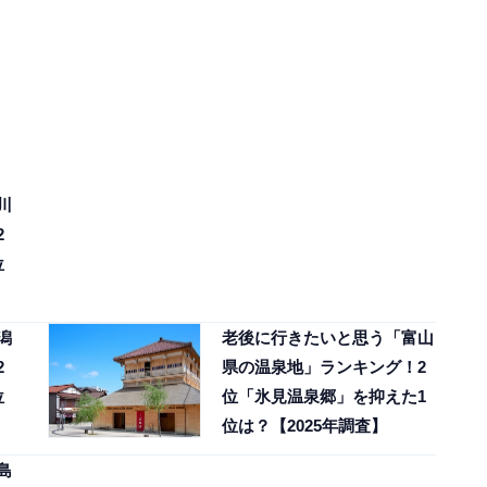
川
2
位
潟
老後に行きたいと思う「富山
2
県の温泉地」ランキング！2
位
位「氷見温泉郷」を抑えた1
位は？【2025年調査】
島