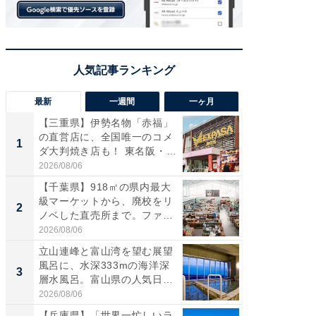
最新
一週間
一ヶ月
【三重県】伊勢名物「赤福」
【兵庫
の直営店に、全国唯一のコメ
ーメン
1
1
ダ大判焼き店も！ 東名阪・
再現した
伊...
道...
2026/08/06
2026/08/0
【千葉県】918㎡の県内最大
【三重
級マーケットから、廃校をリ
「鈴鹿天
2
2
ノベした直売所まで。ファ
は100
ー...
2026/08/06
2026/08/0
立山連峰と富山湾を望む展望
ステラ
風呂に、水深333mの海洋深
詰め放題
3
3
層水風呂。富山県の人気日
00円で「
帰...
2026/08/06
2026/08/0
【兵庫県】「世界一忙しいラ
「ミニオ