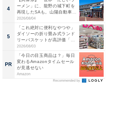
ーメン」に、龍野の城下町を
ッグ！ 
4
4
再現したSAも。山陽自動車
ど、夏限
道...
2026/08/04
2026/08/0
「これ絶対に便利なやつや」
【埼玉
ダイソーの折り畳み式ランド
「行田天
5
5
リーバスケットが高評価「使
は和の
わ...
が...
2026/08/03
2026/08/0
「今日の目玉商品は？」毎日
「じぃ
変わるAmazonタイムセール
い！」
PR
PR
が見逃せない
家
Amazon
株式会社
Recommended by