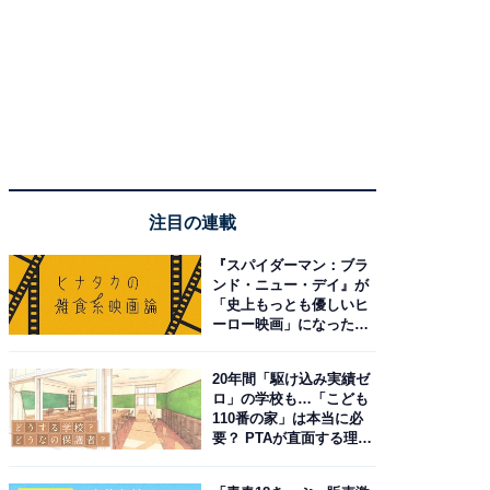
注目の連載
『スパイダーマン：ブラ
ンド・ニュー・デイ』が
「史上もっとも優しいヒ
ーロー映画」になった理
由。予習したい作品は？
20年間「駆け込み実績ゼ
ロ」の学校も…「こども
110番の家」は本当に必
要？ PTAが直面する理想
と現実