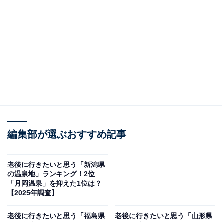
※本調査は全国250人を対象に実施したもので、結果は
回答者の意見を集計したものであり、全体の意見を断定
的に示すものではありません
この記事の執筆者：
坂上 恵
All About ニュースの編集者。オールアバウトに入社後、SNSトレン
ドにフォーカスした記事執筆やSEOライティングの経験を経て、の
編集部が選ぶおすすめ記事
ちにAll About ニュースチームのメンバーに加入。現在は旅行・カル
...続きを読む
チャー・エンタメなどを中心に企画編集を担当。東京都出身。居酒
屋巡りとスポーツ観戦が生きがい。
老後に行きたいと思う「新潟県
調査概要
の温泉地」ランキング！2位
「月岡温泉」を抑えた1位は？
調査期間：2025年12月18日
【2025年調査】
調査方法：インターネット調査
老後に行きたいと思う「福島県
老後に行きたいと思う「山形県
回答者属性：全国20～60代の男女250人（20代：64