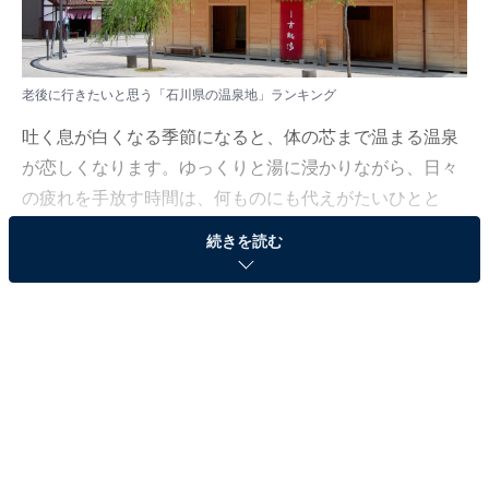
老後に行きたいと思う「石川県の温泉地」ランキング
吐く息が白くなる季節になると、体の芯まで温まる温泉
が恋しくなります。ゆっくりと湯に浸かりながら、日々
の疲れを手放す時間は、何ものにも代えがたいひとと
き。これからの人生を見据え、心と体にやさしい温泉地
続きを読む
を思い浮かべる人も少なくないでしょう。
All About ニュース編集部は12月18日、全国20～60代の
男女250人を対象に「温泉地」に関する独自のアンケー
ト調査を実施しました。今回はその中から、老後に行き
たいと思う「石川県の温泉地」を紹介します！
＞9位までの全ランキング結果を見る