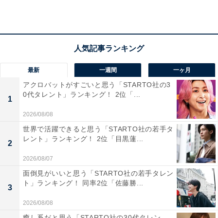
（40代女性／鹿児島県）、「大型旅館が多いとのことな
ので温泉も楽しめるし、石川県の美味しいグルメも楽し
めると思いここにしました」（20代男性／東京都）など
のコメントがありました。
最新
一週間
一ヶ月
アクロバットがすごいと思う「STARTO社の3
0代タレント」ランキング！ 2位「...
1
2026/08/08
世界で活躍できると思う「STARTO社の若手タ
レント」ランキング！ 2位「目黒蓮...
2
2026/08/07
面倒見がいいと思う「STARTO社の若手タレン
ト」ランキング！ 同率2位「佐藤勝...
3
2026/08/08
癒し系だと思う「STARTO社の30代タレン