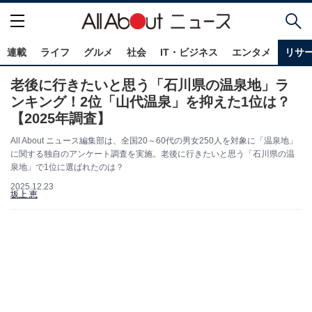
連載
ライフ
グルメ
社会
IT・ビジネス
エンタメ
リサ
老後に行きたいと思う「石川県の温泉地」ラ
ンキング！2位「山代温泉」を抑えた1位は？
【2025年調査】
All About ニュース編集部は、全国20～60代の男女250人を対象に「温泉地」
に関する独自のアンケート調査を実施。老後に行きたいと思う「石川県の温
泉地」で1位に選ばれたのは？
2025.12.23
坂上 恵