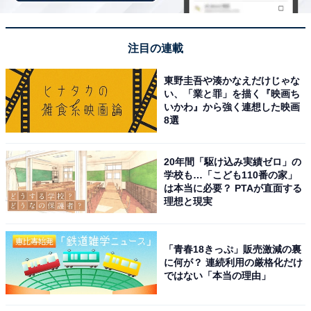
※回答者のコメントは原文ママです
注目の連載
9位までの全ランキング結果を見
次ページ
る
東野圭吾や湊かなえだけじゃな
い、「業と罪」を描く『映画ち
いかわ』から強く連想した映画
8選
20年間「駆け込み実績ゼロ」の
学校も…「こども110番の家」
は本当に必要？ PTAが直面する
理想と現実
「青春18きっぷ」販売激減の裏
に何が？ 連続利用の厳格化だけ
ではない「本当の理由」