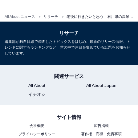
All About ニュース
リサーチ
老後に行きたいと思う「石川県の温泉地」ランキング！2位「山代温泉」を抑えた1位は？【2025年調査】
リサーチ
編集部が独自目線で調査したトピックスをはじめ、最新のリリース情報、ト
レンドに関するランキングなど、世の中で注目を集めている話題をお知らせ
しています。
関連サービス
All About
All About Japan
イチオシ
サイト情報
会社概要
広告掲載
プライバシーポリシー
著作権・商標・免責事項