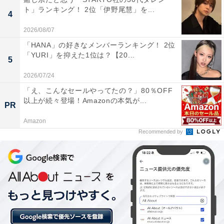
1位：和倉温泉／68票
ト」ランキング！ 2位「伊野尾慧」を...
4
2026/08/07
1位は「和倉温泉」でした。七尾湾に面した和倉温泉
「HANA」の好きなメンバーランキング！ 2位
は、開湯1200年の歴史を持つ北陸有数の温泉地。海の景
「YURI」を抑えた1位は？【20...
5
色を眺めながら浸かる湯は格別で、ぜいたくな時間をゆ
2026/07/24
っくり味わいたいという人々から支持を集めました。温
泉宿のホスピタリティも高く、老後でも訪れやすいと思
「え、こんなセールやってたの？」80％OFF
以上が続々登場！Amazonの本気が...
う回答者も多くいました。
PR
Amazon
回答者のコメントを見ると「人里離れた場所にありのん
Recommended by
びりと落ち着いて過ごせそうだから」（20代女性／岡山
県）、「あまりに有名で一度は訪れてみたい温泉地だか
らです」40代女性／青森県）、「高齢者向けの設備が整
っているらしい」（40代男性／東京都）といった声があ
りました。