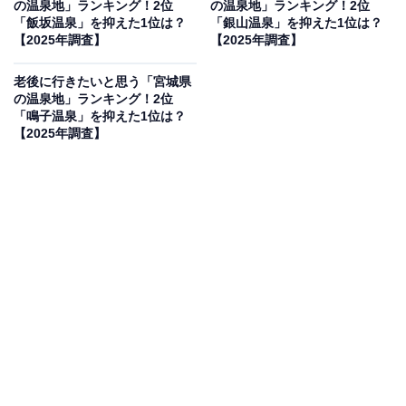
の温泉地」ランキング！2位
の温泉地」ランキング！2位
人、30代：71人、40代：60人、50代：45人、60
「飯坂温泉」を抑えた1位は？
「銀山温泉」を抑えた1位は？
【2025年調査】
【2025年調査】
代：10人）
老後に行きたいと思う「宮城県
の温泉地」ランキング！2位
2位：山代温泉／66票
「鳴子温泉」を抑えた1位は？
【2025年調査】
2位は「山代温泉」でした。加賀市にある山代温泉は、
1300年以上の歴史を誇る北陸の名湯で、伝統とモダンが
融合する温泉地。九谷焼のギャラリーや地元グルメも楽
しめます。2024年には北陸新幹線が延伸し、アクセスも
しやすくなりました。
回答者からは「ゆっくりと温泉に浸かり、温泉街で美味
しいものを食べる、大人のゆっくりとした旅ができると
感じたから」（20代女性／その他）、「金沢市内からア
クセスも良く、観光と温泉、郷土料理を楽しめるから」