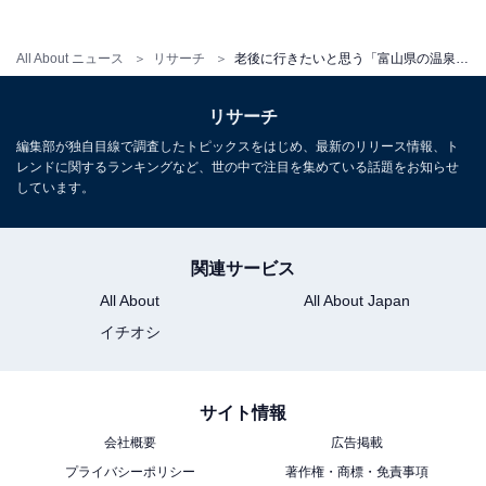
All About ニュース
リサーチ
老後に行きたいと思う「富山県の温泉地」ランキング！2位「氷見温泉郷」を抑えた1位は？【2025年調査】
リサーチ
編集部が独自目線で調査したトピックスをはじめ、最新のリリース情報、ト
レンドに関するランキングなど、世の中で注目を集めている話題をお知らせ
しています。
関連サービス
All About
All About Japan
イチオシ
サイト情報
会社概要
広告掲載
プライバシーポリシー
著作権・商標・免責事項