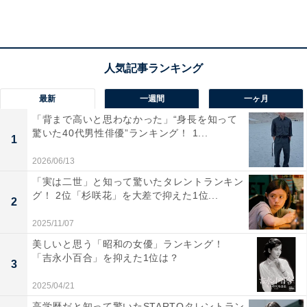
ら」（20代男性／兵庫県）、「夕食は氷見の鰤しゃぶを
食べたい」（50代男性／京都府）などのコメントがあり
ました。
最新
一週間
一ヶ月
「背まで高いと思わなかった」“身長を知って
驚いた40代男性俳優”ランキング！ 1...
1
2026/06/13
「実は二世」と知って驚いたタレントランキン
グ！ 2位「杉咲花」を大差で抑えた1位...
2
2025/11/07
美しいと思う「昭和の女優」ランキング！
「吉永小百合」を抑えた1位は？
3
2025/04/21
1位：宇奈月温泉／112票
高学歴だと知って驚いたSTARTOタレントラン