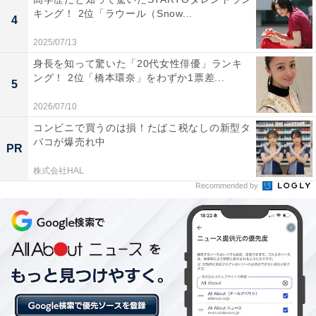
キング！ 2位「ラウール（Snow...
4
1位は「宇奈月温泉」でした。黒部峡谷の玄関口に位置
2025/07/13
する宇奈月温泉は、富山を代表する名湯。四季折々の自
身長を知って驚いた「20代女性俳優」ランキ
然が楽しめる絶景と、豊富な湯量を誇る透明でやさしい
ング！ 2位「橋本環奈」をわずか1票差...
5
お湯が魅力です。トロッコ列車や峡谷美など観光資源も
2026/07/10
豊富で、老後にゆったり滞在するにはぴったりの環境が
整っています。
コンビニで買うのは損！たばこ税なしの新型タ
バコが爆売れ中
PR
回答者のコメントを見ると「黒部峡谷の険しくも美しい
株式会社HAL
四季の移ろいをトロッコ列車から眺める悦びがあり、無
Recommended by
色透明の澄み切った湯に浸かって日々の喧騒を完全に忘
却できるから」（60代男性／埼玉県）、「コンパクトな
造りで、移動が大変じゃなさそうだから」（30代女性／
埼玉県）、「黒部ダムを観光した後に立ち寄る場所とし
て、アクセスが良い」（20代男性／千葉県）といった声
がありました。