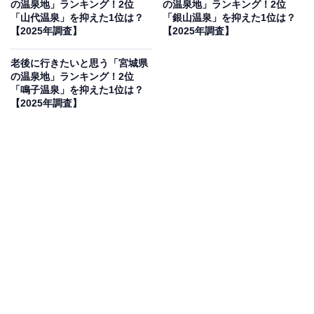
の温泉地」ランキング！2位
の温泉地」ランキング！2位
人、30代：71人、40代：60人、50代：45人、60
「山代温泉」を抑えた1位は？
「銀山温泉」を抑えた1位は？
【2025年調査】
【2025年調査】
代：10人）
老後に行きたいと思う「宮城県
の温泉地」ランキング！2位
2位：氷見温泉郷／59票
「鳴子温泉」を抑えた1位は？
【2025年調査】
2位は「氷見温泉郷」でした。富山湾に面する氷見市に
ある氷見温泉郷は、新鮮な海の幸と美しい海景が魅力の
温泉地。なかでも寒ブリ料理が名物で、地元グルメとと
もに温泉を満喫できるぜいたくなひとときを味わえま
す。老後のゆったりした時間を過ごすには理想的なロケ
ーションです。
回答者からは「新鮮な海の幸と温泉が楽しめるからで
す」（40代女性／富山県）、「氷見は海鮮がおいしいと
聞いており、温泉だけでなく旅館で食事も楽しみたいか