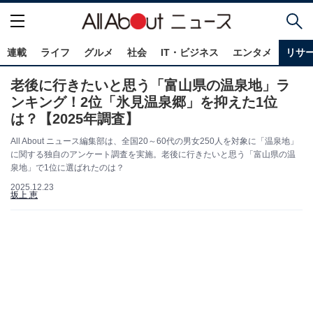
連載
ライフ
グルメ
社会
IT・ビジネス
エンタメ
リサ
老後に行きたいと思う「富山県の温泉地」ラ
ンキング！2位「氷見温泉郷」を抑えた1位
は？【2025年調査】
All About ニュース編集部は、全国20～60代の男女250人を対象に「温泉地」
に関する独自のアンケート調査を実施。老後に行きたいと思う「富山県の温
泉地」で1位に選ばれたのは？
2025.12.23
坂上 恵