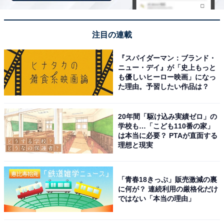
※回答者のコメントは原文ママです
注目の連載
7位までの全ランキング結果を見
『スパイダーマン：ブランド・
次ページ
る
ニュー・デイ』が「史上もっと
も優しいヒーロー映画」になっ
た理由。予習したい作品は？
20年間「駆け込み実績ゼロ」の
学校も…「こども110番の家」
は本当に必要？ PTAが直面する
理想と現実
「青春18きっぷ」販売激減の裏
に何が？ 連続利用の厳格化だけ
ではない「本当の理由」