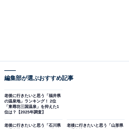
※本調査は全国250人を対象に実施したもので、結果は
回答者の意見を集計したものであり、全体の意見を断定
的に示すものではありません
この記事の執筆者：
坂上 恵
All About ニュースの編集者。オールアバウトに入社後、SNSトレン
ドにフォーカスした記事執筆やSEOライティングの経験を経て、の
編集部が選ぶおすすめ記事
ちにAll About ニュースチームのメンバーに加入。現在は旅行・カル
...続きを読む
チャー・エンタメなどを中心に企画編集を担当。東京都出身。居酒
屋巡りとスポーツ観戦が生きがい。
老後に行きたいと思う「福井県
調査概要
の温泉地」ランキング！ 2位
「東尋坊三国温泉」を抑えた1
調査期間：2025年12月18日
位は？【2025年調査】
調査方法：インターネット調査
老後に行きたいと思う「石川県
老後に行きたいと思う「山形県
回答者属性：全国20～60代の男女250人（20代：64