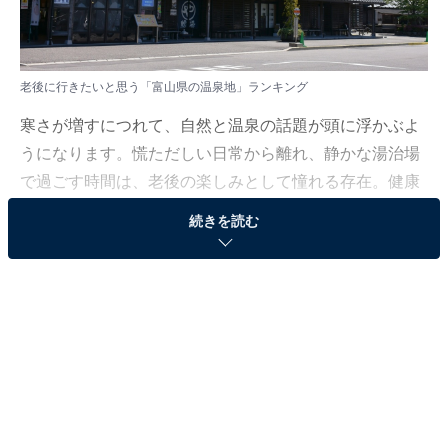
老後に行きたいと思う「富山県の温泉地」ランキング
寒さが増すにつれて、自然と温泉の話題が頭に浮かぶよ
うになります。慌ただしい日常から離れ、静かな湯治場
で過ごす時間は、老後の楽しみとして憧れる存在。健康
を意識するようになった今だからこそ、訪れてみたい温
続きを読む
泉地がはっきりしてくるのかもしれません。
All About ニュース編集部は12月18日、全国20～60代の
男女250人を対象に「温泉地」に関する独自のアンケー
ト調査を実施しました。今回はその中から、老後に行き
たいと思う「富山県の温泉地」を紹介します！
＞7位までの全ランキング結果を見る