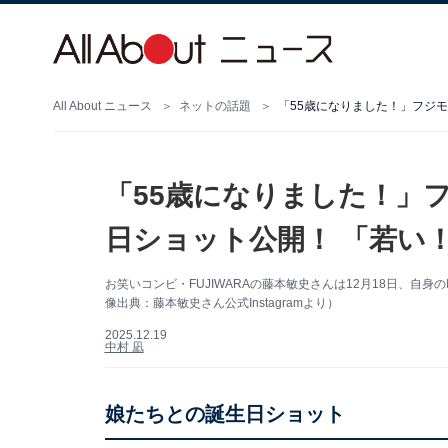
All About ニュース
ネットの話題
「55歳になりました！」フジ
「55歳になりました！」
日ショット公開！ 「若い
お笑いコンビ・FUJIWARAの藤本敏史さんは12月18日、自身
像出典：藤本敏史さん公式Instagramより）
2025.12.19
中村 凪
娘たちとの誕生日ショット