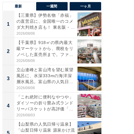
最新
一週間
一ヶ月
【三重県】伊勢名物「赤福」
【兵庫
の直営店に、全国唯一のコメ
ーメン
1
1
ダ大判焼き店も！ 東名阪・
再現した
伊...
道...
2026/08/06
2026/08/0
【千葉県】918㎡の県内最大
【三重
級マーケットから、廃校をリ
「鈴鹿天
2
2
ノベした直売所まで。ファ
は100
ー...
2026/08/06
2026/08/0
立山連峰と富山湾を望む展望
ステラ
風呂に、水深333mの海洋深
詰め放題
3
3
層水風呂。富山県の人気日
00円で「
帰...
2026/08/06
2026/08/0
「これ絶対に便利なやつや」
「ミニオ
ダイソーの折り畳み式ランド
ッグ！ 
4
4
リーバスケットが高評価「使
ど、夏限
わ...
2026/08/03
2026/08/0
【山梨県の人気日帰り温泉】
【埼玉
「山梨日帰り温泉 源泉かけ流
「行田天
5
5