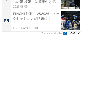
しの湯 桜湯」は源泉かけ流...
は和の
が...
2026/08/05
2026/08/0
FINCHI主催「IVS2026」トー
GOETH
クセッションが話題に！
を組み
PR
PR
FINCHI on GOETHE
FINCHI o
Recommended by