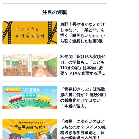
注目の連載
東野圭吾や湊かなえだけ
じゃない、「業と罪」を
描く『映画ちいかわ』か
ら強く連想した映画8選
20年間「駆け込み実績ゼ
ロ」の学校も…「こども
110番の家」は本当に必
要？ PTAが直面する理想
と現実
「青春18きっぷ」販売激
減の裏に何が？ 連続利用
の厳格化だけではない
「本当の理由」
「移民」に冷たいのはど
っちなのか？ スイスの厳
格過ぎる学歴選別と、日
本の曖昧過ぎる外国人政