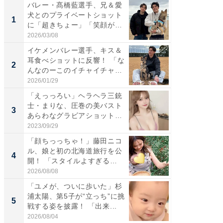
バレー・髙橋藍選手、兄＆愛
「さす
犬とのプライベートショット
は」高
1
1
に「超きちょー」「笑顔が見
災地を
れ...
「カ...
2026/03/08
2026/08/0
イケメンバレー選手、キス＆
「え、
耳食べショットに反響！ 「な
芸人、2
2
2
んなのーこのイチャイチャ
エットに
感...
2026/01/29
2026/08/0
「えっっろい」ヘラヘラ三銃
「脚が
士・まりな、圧巻の美バスト
横川尚
3
3
あらわなグラビアショット公
ムキな姿
開...
刃...
2023/09/29
2026/08/0
「顔ちっっちゃ！」藤田ニコ
「脳がバ
ル、娘と初の北海道旅行を公
装姿が話
4
4
開！ 「スタイルよすぎる
のお父さ
よ〜...
2026/08/08
2026/08/0
「ユメが、ついに歩いた」杉
「急に
浦太陽、第5子が“立っち”に挑
る」広
5
5
戦する姿を披露！ 「出来...
ョット
た」の..
2026/08/04
2026/08/0