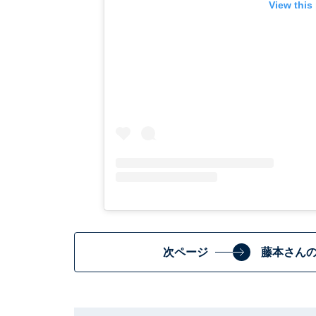
View this
次ページ
藤本さん