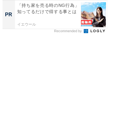
「持ち家を売る時のNG行為」
「持ち家
知ってるだけで得する事とは
知って
PR
PR
イエウール
イエウー
Recommended by