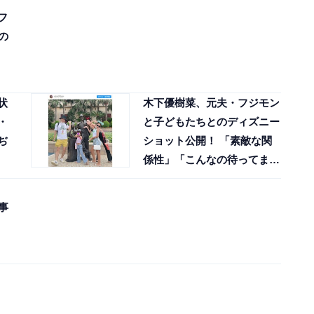
フ
の
状
木下優樹菜、元夫・フジモン
・
と子どもたちとのディズニー
ぢ
ショット公開！ 「素敵な関
係性」「こんなの待ってまし
た」
事