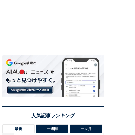
最新
一週間
一ヶ月