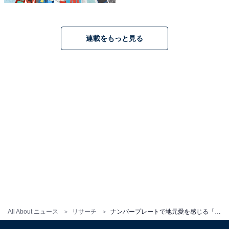
連載をもっと見る
こちらもおすすめ
ナンバープレートで地元愛を感じる「四国地方
の地名」ランキング！ 2位「愛媛」を抑えた1位
は？
1
2
All About ニュース
リサーチ
ナンバープレートで地元愛を感じる「中国地方の地名」ランキング！ 2位「広島」を大差で抑えた1位は？