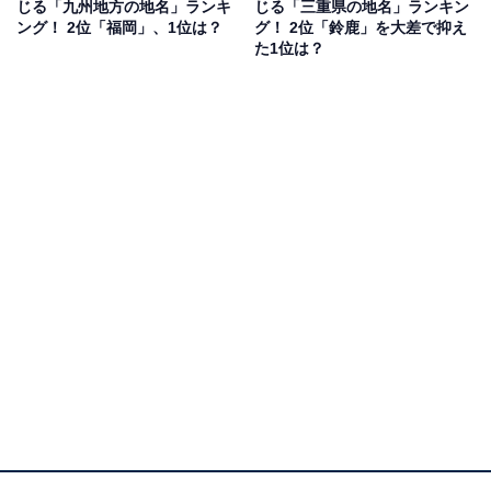
じる「九州地方の地名」ランキ
じる「三重県の地名」ランキン
果は回答者の意見を集計したものであり、全体の意
ング！ 2位「福岡」、1位は？
グ！ 2位「鈴鹿」を大差で抑え
た1位は？
見を断定的に示すものではありません
2位：広島（広島県）／46票
2位にランクインしたのは、広島です。名物グルメが豊
富で、お好み焼きやもみじ饅頭、牡蠣などは必食。広島
ナンバーは広島市や呉市など15市町が対象と、広域にわ
たり交付されています。
広島といえば、カープ女子でもおなじみの「広島東洋カ
ープ」が有名。2023年からはボールとマスコットキャラ
クターである「カープ坊や」が描かれた図柄入りナンバ
ープレートも交付されています。