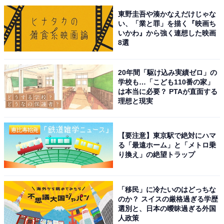
「歴史の深い文化的な土地だから」（30代男性／大阪
東野圭吾や湊かなえだけじゃな
府）、「神聖な感じがするから誇りを持っていそう」
い、「業と罪」を描く『映画ち
（20代女性／静岡県）などの声が集まりました。
いかわ』から強く連想した映画
8選
※回答コメントは原文ママです
20年間「駆け込み実績ゼロ」の
学校も…「こども110番の家」
9位までの全ランキング結果を見
は本当に必要？ PTAが直面する
次ページ
理想と現実
る
【要注意】東京駅で絶対にハマ
る「最遠ホーム」と「メトロ乗
り換え」の絶望トラップ
「移民」に冷たいのはどっちな
のか？ スイスの厳格過ぎる学歴
選別と、日本の曖昧過ぎる外国
人政策