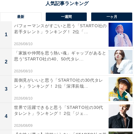
回答者からは「お好み焼きとかカープとか広島は地元愛
が強い印象がある」（40代男性／岩手県）、「新聞や野
最新
一週間
一ヶ月
球ファン、原爆、ドームなど、地元に根ざした情報発信
パフォーマンスがすごいと思う「STARTO社の
若手タレント」ランキング！ 2位「...
が盛んだと思うから」（40代女性／兵庫県）、「濃い人
1
が多そうだから」（40代男性／東京都）といったコメン
2026/08/10
トが寄せられています。
「家族や仲間を思う熱い魂」ギャップがあると
思う“STARTO社の40、50代タレ...
2
2026/08/10
面倒見がいいと思う「STARTO社の30代タレ
ント」ランキング！ 2位「深澤辰哉...
3
2026/08/10
世界で活躍できると思う「STARTO社の30代
タレント」ランキング！ 2位「ジェ...
4
2026/08/09