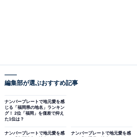
この記事の執筆者：
くま なかこ
編プロ出身のフリーランスエディター。編集・執筆・校閲・SNS運
用担当として月間120本以上のコンテンツ制作に携わっています。
得意なジャンルはライフスタイル・金融・育児・エンタメ関連。
...続きを読む
調査概要
編集部が選ぶおすすめ記事
調査期間：11月25日
調査方法：インターネット調査
回答者属性：全国の20～70代の男女300人（20代59
ナンバープレートで地元愛を感
じる「福岡県の地名」ランキン
人、30代82人、40代63人、50代36人、60代8人、
グ！ 2位「福岡」を僅差で抑え
70代1人、不明1人）
た1位は？
ナンバープレートで地元愛を感
ナンバープレートで地元愛を感
※本調査は全国300人を対象に実施したもので、結