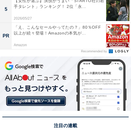
【女性が選ぶ】演技がうまい「STARTO社の若
手タレント」ランキング！ 2位「永...
5
2026/05/27
1位：出雲（島根県）／130票
「え、こんなセールやってたの？」80％OFF
以上が続々登場！Amazonの本気が...
PR
1位にランクインしたのは、島根県の出雲です。出雲
Amazon
市、飯南町、奥出雲町が交付対象で、2020年からは出雲
Recommended by
神話であるヤマタノオロチをモチーフとした図柄入りナ
ンバープレートも交付しています。
出雲は縁結びの神様「大国主大神」を祭る出雲大社があ
り、良縁祈願で全国から観光客が訪れる縁結びの地。日
本海の絶景が広がる日御碕も見どころです。
回答コメントでは「神様がいる地名で地元の人の気持ち
が表れていそうだからです」（50代男性／兵庫県）、
注目の連載