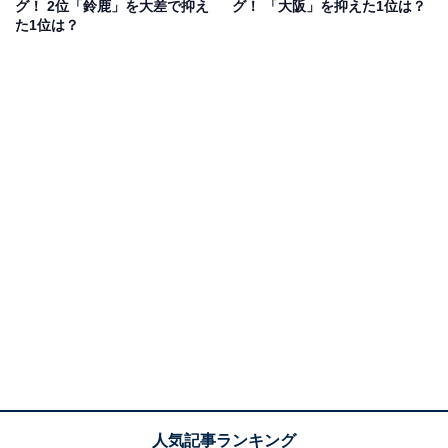
グ！ 2位「鈴鹿」を大差で抑え
グ！ 「大阪」を抑えた1位は？
果は回答者の意見を集計したものであり、全体の意
た1位は？
見を断定的に示すものではありません
2位：愛媛（愛媛県）／60票
2位にランクインしたのは、愛媛です。愛媛は日本三古
湯「道後温泉」や松山城、四国最高峰の石鎚山、四国カ
ルストと、歴史的遺産や雄大な自然が魅力。温暖な気候
からみかんなどのかんきつ類の栽培も盛んです。
図柄入りナンバープレートも交付しており、みかんの断
面をモチーフに、ご当地キャラクターの「みきゃん」が
デザインされています。愛媛県全域が交付対象です。
回答者からは「田舎だからこそ愛が強そう」（30代女性