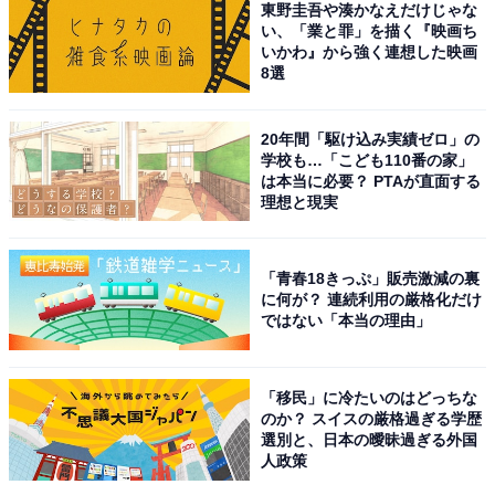
じられます」（20代男性／福井県）、「香川県じゃなく
東野圭吾や湊かなえだけじゃな
い、「業と罪」を描く『映画ち
て高松市だけフィーチャーしてるところ」（40代女性／
いかわ』から強く連想した映画
大分県）、「高松への愛をすごく実感するからです」
8選
（20代男性／東京都）などの声が集まりました。
20年間「駆け込み実績ゼロ」の
※回答コメントは原文ママです
学校も…「こども110番の家」
は本当に必要？ PTAが直面する
理想と現実
5位までの全ランキング結果を見
次ページ
る
「青春18きっぷ」販売激減の裏
に何が？ 連続利用の厳格化だけ
ではない「本当の理由」
「移民」に冷たいのはどっちな
のか？ スイスの厳格過ぎる学歴
選別と、日本の曖昧過ぎる外国
人政策