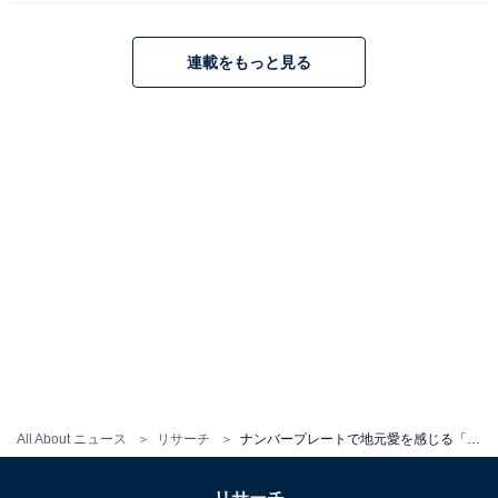
連載をもっと見る
こちらもおすすめ
ナンバープレートで地元愛を感じる「福岡県の
地名」ランキング！ 2位「福岡」を僅差で抑え
た1位は？
All About ニュース
リサーチ
ナンバープレートで地元愛を感じる「四国地方の地名」ランキング！ 2位「愛媛」を抑えた1位は？
1
2