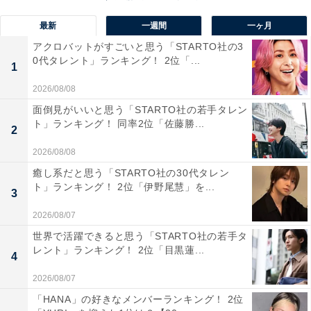
／埼玉県）、「四国地方で一番栄えていると思うからで
最新
一週間
一ヶ月
す」（20代男性／東京都）、「以前住んでいたが、県人
アクロバットがすごいと思う「STARTO社の3
同士故郷に愛があるから」（40代男性／福岡県）といっ
0代タレント」ランキング！ 2位「...
1
たコメントが寄せられています。
2026/08/08
面倒見がいいと思う「STARTO社の若手タレン
ト」ランキング！ 同率2位「佐藤勝...
2
2026/08/08
癒し系だと思う「STARTO社の30代タレン
ト」ランキング！ 2位「伊野尾慧」を...
3
2026/08/07
世界で活躍できると思う「STARTO社の若手タ
レント」ランキング！ 2位「目黒蓮...
4
2026/08/07
「HANA」の好きなメンバーランキング！ 2位