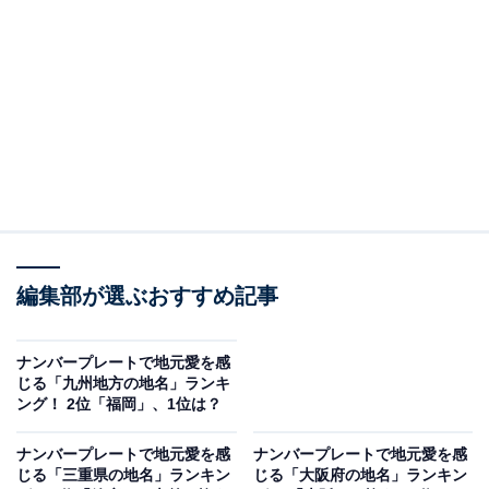
この記事の執筆者：
くま なかこ
編プロ出身のフリーランスエディター。編集・執筆・校閲・SNS運
用担当として月間120本以上のコンテンツ制作に携わっています。
得意なジャンルはライフスタイル・金融・育児・エンタメ関連。
...続きを読む
調査概要
編集部が選ぶおすすめ記事
調査期間：11月25日
調査方法：インターネット調査
回答者属性：全国の20～70代の男女300人（20代59
ナンバープレートで地元愛を感
じる「九州地方の地名」ランキ
人、30代82人、40代63人、50代36人、60代8人、
ング！ 2位「福岡」、1位は？
70代1人、不明1人）
ナンバープレートで地元愛を感
ナンバープレートで地元愛を感
じる「三重県の地名」ランキン
じる「大阪府の地名」ランキン
※本調査は全国300人を対象に実施したもので、結