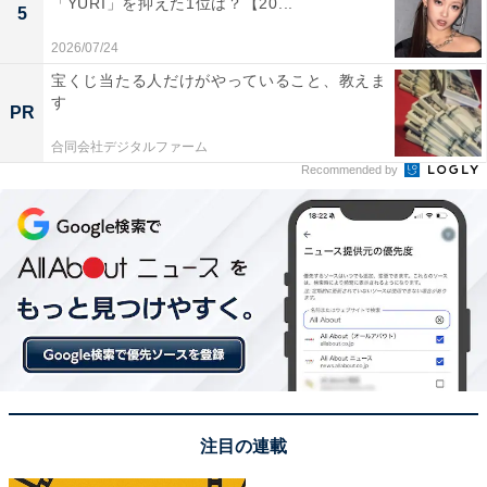
「YURI」を抑えた1位は？【20...
5
1位：高松（香川県）／73票
2026/07/24
宝くじ当たる人だけがやっていること、教えま
1位にランクインしたのは、高松です。香川県の県庁所
す
PR
在地で、消費量日本一の讃岐うどんの有名店が多くあり
合同会社デジタルファーム
ます。国の特別名勝に指定されている「栗林公園」や、
Recommended by
平家物語ゆかりの地「屋島」など、歴史スポットも豊富
です。
高松ナンバーの対象地域は高松市のみと、レア度が高
め。図柄入りナンバープレートには、高松市のシンボル
である黒松や高松港から望む屋島の景色が描かれていま
す。
回答コメントでは「県庁所在地であり、四国の玄関口と
注目の連載
して知名度が高いし、街としての存在感があり誇りを感