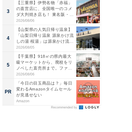
【三重県】伊勢名物「赤福」
ステラ
の直営店に、全国唯一のコメ
詰め放題
3
3
ダ大判焼き店も！ 東名阪・
00円で「
伊...
2026/08/06
2026/08/0
【山梨県の人気日帰り温泉】
「ミニオ
「山梨日帰り温泉 源泉かけ流
ッグ！ 
4
4
しの湯 桜湯」は源泉かけ流...
ど、夏限
2026/08/05
2026/08/0
【千葉県】918㎡の県内最大
【埼玉
級マーケットから、廃校をリ
「行田天
5
5
ノベした直売所まで。ファ
は和の
ー...
が...
2026/08/06
2026/08/0
「今日の目玉商品は？」毎日
AIが速
変わるAmazonタイムセール
事録作
PR
PR
が見逃せない
Amazon
カイタヨ
Recommended by