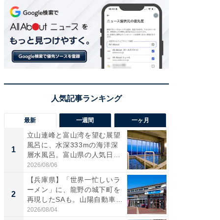
最新
一週間
一ヶ月
立山連峰と富山湾を望む展望
【兵庫
風呂に、水深333mの海洋深
ーメン
1
1
層水風呂。富山県の人気日
再現した
帰...
道...
2026/08/06
2026/08/0
【兵庫県】「世界一忙しいラ
【三重
ーメン」に、龍野の城下町を
「鈴鹿天
2
2
再現したSAも。山陽自動車
は100
道...
2026/08/04
2026/08/0