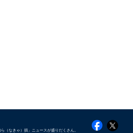
知ら（なきゃ）損」ニュースが盛りだくさん。