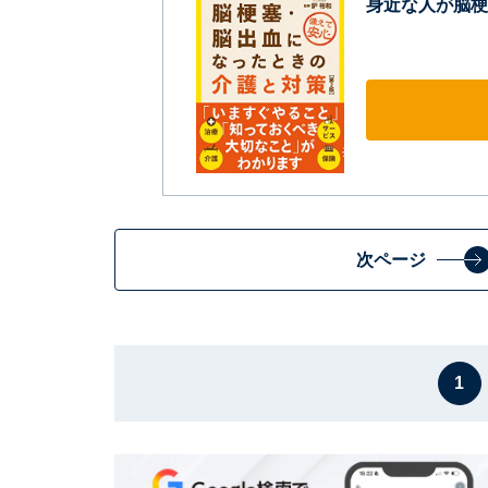
身近な人が脳梗
次ページ
1