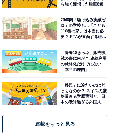
ら強く連想した映画8選
20年間「駆け込み実績ゼ
ロ」の学校も…「こども
110番の家」は本当に必
要？ PTAが直面する理想
と現実
「青春18きっぷ」販売激
減の裏に何が？ 連続利用
の厳格化だけではない
「本当の理由」
「移民」に冷たいのはど
っちなのか？ スイスの厳
格過ぎる学歴選別と、日
本の曖昧過ぎる外国人政
策
連載をもっと見る