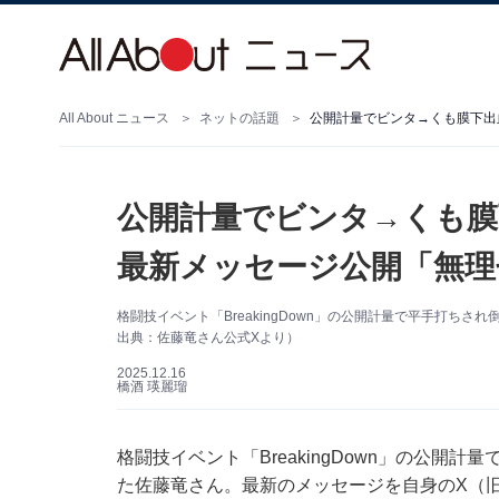
All About ニュース
ネットの話題
公開計量でビンタ→くも膜下出
最新メッセージ公開「無理
格闘技イベント「BreakingDown」の公開計量で平手打ち
出典：佐藤竜さん公式Xより）
2025.12.16
橋酒 瑛麗瑠
格闘技イベント「BreakingDown」の公
た佐藤竜さん。最新のメッセージを自身のX（旧Tw