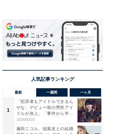
最新
一週間
一ヶ月
「犯罪者もアイドルできるん
「さす
やな」デビュー前の男性アイ
は」高
1
1
ドルが炎上。「事件から半年
災地を
も...
「カ...
2026/03/25
2026/08/0
藤田ニコル、稲葉友との結婚
「女の