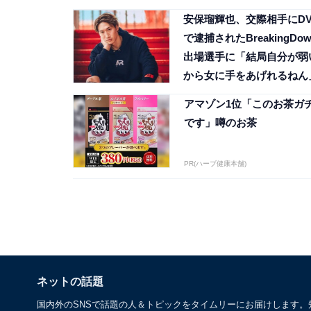
の」「説得されたとかでは
安保瑠輝也、交際相手にD
で逮捕されたBreakingDow
出場選手に「結局自分が弱
から女に手をあげれるねん
アマゾン1位「このお茶ガ
です」噂のお茶
PR(ハーブ健康本舗)
ネットの話題
国内外のSNSで話題の人＆トピックをタイムリーにお届けします