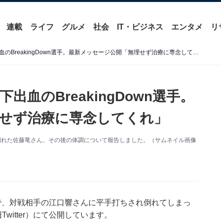
連載
ライフ
グルメ
社会
IT・ビジネス
エンタメ
リ
公開計量でビンタ→くも膜下出血のBreakingDown選手。最新メッセージ公開「無理せず治療に専念してくれ」
血のBreakingDown選手。
せず治療に専念してくれ」
され倒れた佐藤竜さん。その後の体調について報告しました。（サムネイル画像
開計量で、対戦相手の江口響さんに平手打ちされ倒れてしまっ
itter）にて公開しています。