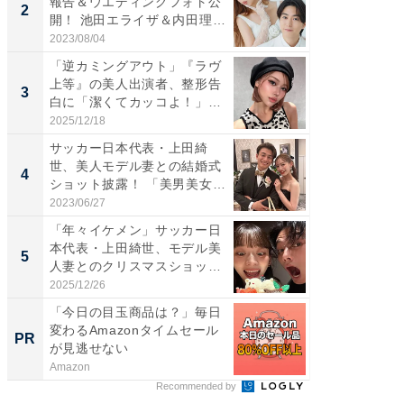
報告＆ウエディングフォト公
介、バ
2
2
開！ 池田エライザ＆内田理
らのプレ
央...
愛...
2023/08/04
2026/08/0
「逆カミングアウト」『ラヴ
「脚が
上等』の美人出演者、整形告
横川尚
3
3
白に「潔くてカッコよ！」
ムキな姿
「好...
刃...
2025/12/18
2026/08/0
サッカー日本代表・上田綺
「え、
世、美人モデル妻との結婚式
芸人、2
4
4
ショット披露！ 「美男美女」
エットに
「...
2023/06/27
2026/08/0
「年々イケメン」サッカー日
「脳がバ
本代表・上田綺世、モデル美
装姿が話
5
5
人妻とのクリスマスショット
のお父さ
に...
2025/12/26
2026/08/0
「今日の目玉商品は？」毎日
事例か
変わるAmazonタイムセール
管理』
PR
PR
が見逃せない
Amazon
KeeperSec
Recommended by