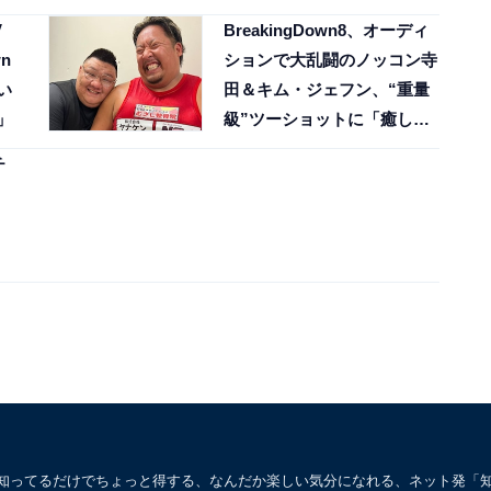
」
V
BreakingDown8、オーディ
n
ションで大乱闘のノッコン寺
い
田＆キム・ジェフン、“重量
」
級”ツーショットに「癒しの
極み」「ジェフンかわいw」
チ
。知ってるだけでちょっと得する、なんだか楽しい気分になれる、ネット発「