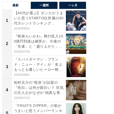
最新
一週間
一ヶ月
【40代が選ぶ】ダンスがうま
【40代
いと思うSTARTO社所属の30
いと思う
1
1
代タレントランキング...
代タレン
2026/08/02
2026/08/0
『映画ちいかわ』興行収入10
なぜK-
0億円到達は確実か。今後の
は「1位
2
2
「失速」と「盛り上がり」
のか？ 
が...
2026/07/28
2026/07/3
『スパイダーマン：ブラン
『スパ
ド・ニュー・デイ』が「史上
ド・ニ
3
3
もっとも優しいヒーロー映
もっと
画」に...
画」に..
2026/08/01
2026/08/0
松村北斗の“怪演”が話題の
最終回
『告白』は何が面白い？ 狂気
ドラマ」
4
4
の主人公がなぜか“純真な青...
VANT』
2026/07/23
2026/07/3
「FRUITS ZIPPER」の歌が
ワケあ
うまいと思うメンバーランキ
マ『フ
5
5