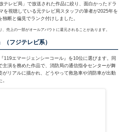
民放テレビ局」で放送された作品に絞り、面白かったドラ
マを視聴している元テレビ局スタッフの筆者が2025年を
を独断と偏見でランク付けしました。
り、売上の一部がオールアバウトに還元されることがあります。
ル』（フジテレビ系）
『119エマージェンシーコール』を10位に選びます。同
で主演を務めた作品で、消防局の通信指令センターが舞
姿がリアルに描かれ、どうやって救急車や消防車が出動
た。