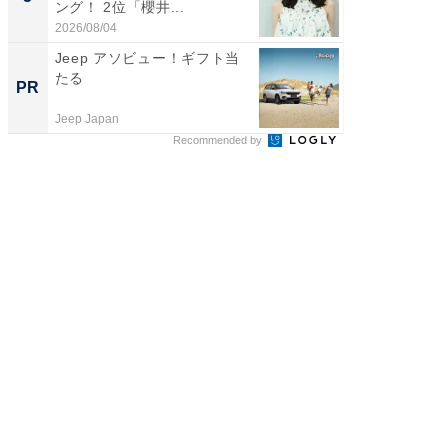
ング！ 2位「櫻井...
演技連発
の...
2026/08/04
2026/08/0
Jeep アソビュー！ギフト当
シェア別荘
たる
wners
PR
PR
Jeep Japan
COCO VIL
Recommended by