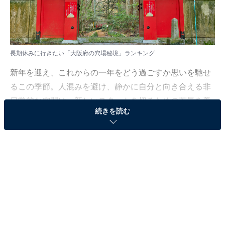
長期休みに行きたい「大阪府の穴場秘境」ランキング
新年を迎え、これからの一年をどう過ごすか思いを馳せ
るこの季節。人混みを避け、静かに自分と向き合える非
日常的な空間は、新しいスタートを切るための英気を養
続きを読む
うのに最適です。
All About ニュース編集部では、2025年12月8日の期間、
全国10〜60代の男女250人を対象に、「長期休みに行き
たい穴場秘境に関するアンケート」を実施しました。そ
の中から、長期休みに行きたい「大阪府の穴場秘境」ラ
ンキングの結果をご紹介します。