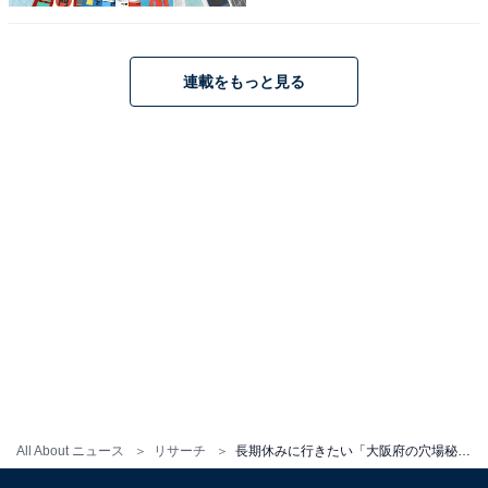
連載をもっと見る
こちらもおすすめ
長期休みに行きたい「兵庫県の穴場秘境」ラン
キング！ 2位「黒滝」、1位は？ 【2025年調
査】
All About ニュース
リサーチ
長期休みに行きたい「大阪府の穴場秘境」ランキング！ 2位「犬鳴山七宝瀧寺」、1位は？ 【2025年調査】