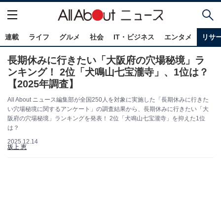
連載
ライフ
グルメ
社会
IT・ビジネス
エンタメ
リサ
長期休みに行きたい「大阪府の穴場秘境」ラ
ンキング！ 2位「犬鳴山七宝瀧寺」、1位は？
【2025年調査】
All About ニュース編集部が全国250人を対象に実施した「長期休みに行きた
い穴場秘境に関するアンケート」の調査結果から、長期休みに行きたい「大
阪府の穴場秘境」ランキングを発表！ 2位「犬鳴山七宝瀧寺」を抑えた1位
は？
2025.12.14
坂上 恵