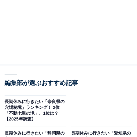
＞9位までの全ランキング結果を見る
この記事の執筆者：
坂上 恵
All About ニュースの編集者。オールアバウトに入社後、SNSトレン
ドにフォーカスした記事執筆やSEOライティングの経験を経て、の
ちにAll About ニュースチームのメンバーに加入。現在は旅行・カル
...続きを読む
チャー・エンタメなどを中心に企画編集を担当。東京都出身。居酒
屋巡りとスポーツ観戦が生きがい。
調査概要
編集部が選ぶおすすめ記事
調査期間：2025年12月8日
調査方法：インターネット調査
長期休みに行きたい「奈良県の
調査対象：全国10〜60代の男女250人
穴場秘境」ランキング！ 2位
「不動七重の滝」、1位は？
【2025年調査】
※本調査は全国250人を対象に実施したもので、結
果は回答者の意見を集計したものであり、全体の意
長期休みに行きたい「静岡県の
長期休みに行きたい「愛知県の