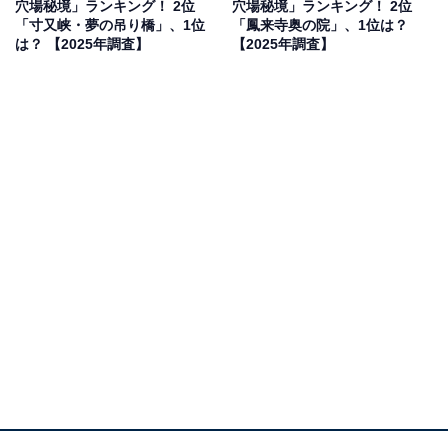
穴場秘境」ランキング！ 2位
穴場秘境」ランキング！ 2位
見を断定的に示すものではありません
「寸又峡・夢の吊り橋」、1位
「鳳来寺奥の院」、1位は？
は？ 【2025年調査】
【2025年調査】
2位：犬鳴山七宝瀧寺／40票
泉佐野市にある犬鳴山七宝瀧寺は、役行者によって開か
れたとされる真言宗の山岳寺院です。犬鳴山一帯は古く
から修験道の霊場として知られており、本堂に至るまで
の道中には大小さまざまな滝があり、特に「行者の滝」
は有名です。大阪市内から手軽にアクセスできる場所で
ありながら、その荘厳な自然と歴史的な背景から、都会
の喧騒（けんそう）を忘れて修行の雰囲気に触れること
ができる秘境として人気を集めています。
回答者からは「修験道の霊場として知られ、自然が深
い。秘湯や滝行などの体験もでき、心身を清められる」