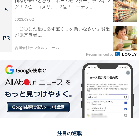
価格が安いと思う「ホームセンター」ランキン
グ！ 3位「コメリ」、2位「コーナン」...
5
2023/03/02
1位：星のブランコ（ほしだ園地）／100票
「〇〇した後に必ず宝くじを買いなさい」貧乏
が億万長者に
PR
交野市にある「星のブランコ」は、府民の森ほしだ園地
合同会社デジタルファーム
内にある巨大な吊り橋で、全長280m、最大地上高50mと
Recommended by
いう規模を誇ります。大阪平野を見下ろす高台にあり、
橋の上からは移りゆく四季の豊かな森を一望でき、特に
秋の紅葉は圧巻。そのスケールの大きさから非日常的な
体験ができること、そして「星のブランコ」というロマ
ンチックな愛称が相まって、大阪の穴場秘境として圧倒
的な1位を獲得しました。
回答者からは「この時期の星のブランコは景色が最高な
ので、ぜひ行きたいです」（50代男性／大阪府）、「吊
注目の連載
り橋からの景色が絶景で、ちょっとした冒険気分が味わ