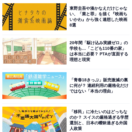
えそうだなと思ったから」（10代回答しない／神奈川
東野圭吾や湊かなえだけじゃな
い、「業と罪」を描く『映画ち
県）、「ハイキングコースが体力別になっていて選べる
いかわ』から強く連想した映画
ので良いから。またトイレや自販機なども整備されてい
8選
て便利だから」（30代女性／大阪府）といった声が集ま
りました。
20年間「駆け込み実績ゼロ」の
学校も…「こども110番の家」
は本当に必要？ PTAが直面する
理想と現実
※回答者からのコメントは原文ママです
「青春18きっぷ」販売激減の裏
次ページ
9位までのランキング結果を見る
に何が？ 連続利用の厳格化だけ
ではない「本当の理由」
「移民」に冷たいのはどっちな
のか？ スイスの厳格過ぎる学歴
選別と、日本の曖昧過ぎる外国
人政策