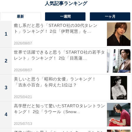
（30代男性／滋賀県）、「犬鳴山七宝瀧寺は、深く湿り
気を帯びた森を抜けるたびに澄んだ気配が濃くなり滝の
最新
一週間
一ヶ月
音が静かに導いてくれるように響き長期休みに日常の重
癒し系だと思う「STARTO社の30代タレン
さがすっとほどける山奥の秘境です」（40代女性／埼玉
ト」ランキング！ 2位「伊野尾慧」を...
1
県）、「一度は行ってみたいと思っている」（50代男性
2026/08/07
／埼玉県）といった声が集まりました。
世界で活躍できると思う「STARTO社の若手タ
レント」ランキング！ 2位「目黒蓮...
2
2026/08/07
美しいと思う「昭和の女優」ランキング！
「吉永小百合」を抑えた1位は？
3
2025/04/21
高学歴だと知って驚いたSTARTOタレントラン
キング！ 2位「ラウール（Snow...
4
2025/07/13