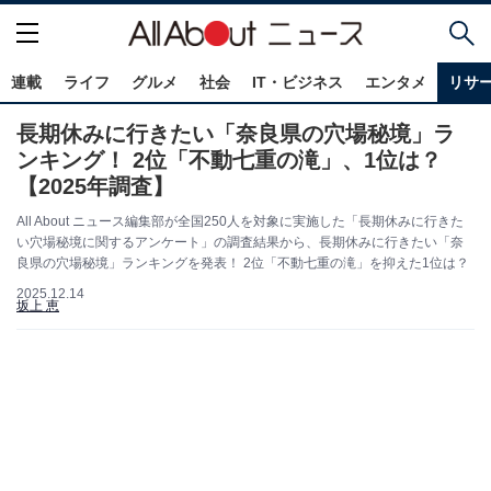
連載
ライフ
グルメ
社会
IT・ビジネス
エンタメ
リサ
長期休みに行きたい「奈良県の穴場秘境」ラ
ンキング！ 2位「不動七重の滝」、1位は？
【2025年調査】
All About ニュース編集部が全国250人を対象に実施した「長期休みに行きた
い穴場秘境に関するアンケート」の調査結果から、長期休みに行きたい「奈
良県の穴場秘境」ランキングを発表！ 2位「不動七重の滝」を抑えた1位は？
2025.12.14
坂上 恵