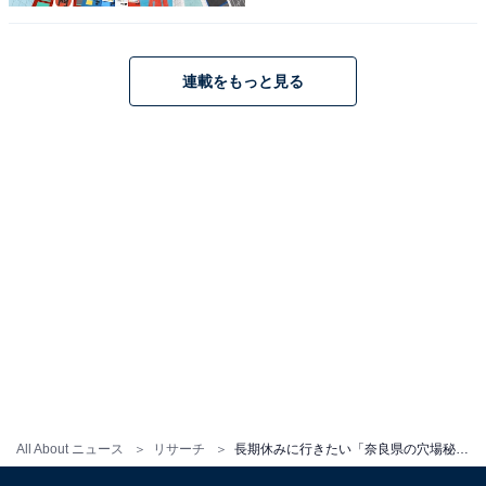
を一気に流れ落ちる直瀑で、豪快な水しぶきが特徴で
す。周辺は熊野川の源流に近い秘境であり、古くから信
仰の対象ともなってきました。滝壺の近くまで近づける
連載をもっと見る
遊歩道があり、その迫力を間近で感じることができま
す。長期休みを利用して、手つかずの自然の中でリフレ
ッシュしたいという回答者から多くの票を集めました。
回答者からは「深緑の森に囲まれ天然のミストが降り注
ぎ暑い夏でも涼を体感できるから」（40代女性／兵庫
県）、「滝や渓谷の景色が見事で、訪れる人が少なく、
自然の中で心身ともにリフレッシュできる場所だから」
（30代男性／富山県）、「日本滝100選でみたことがあ
って写真がとても綺麗な印象だった。岩のトンネルもあ
るみたいなので、もし行ったらそこも行ってみたい」
（30代女性／沖縄県）といった声が集まりました。
All About ニュース
リサーチ
長期休みに行きたい「奈良県の穴場秘境」ランキング！ 2位「不動七重の滝」、1位は？ 【2025年調査】
※回答者からのコメントは原文ママです