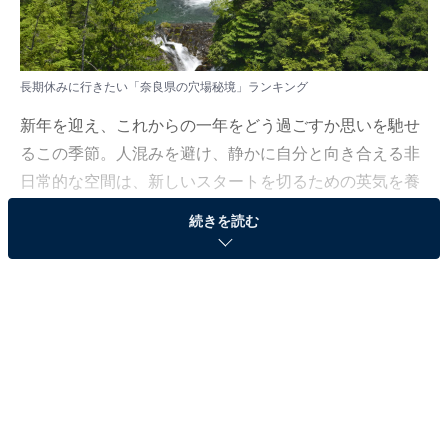
長期休みに行きたい「奈良県の穴場秘境」ランキング
新年を迎え、これからの一年をどう過ごすか思いを馳せ
るこの季節。人混みを避け、静かに自分と向き合える非
日常的な空間は、新しいスタートを切るための英気を養
うのに最適です。
続きを読む
All About ニュース編集部では、2025年12月8日の期間、
全国10〜60代の男女250人を対象に、「長期休みに行き
たい穴場秘境に関するアンケート」を実施しました。そ
の中から、長期休みに行きたい「奈良県の穴場秘境」ラ
ンキングの結果をご紹介します。
＞10位までの全ランキング結果を見る