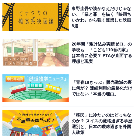
県）といった声が集まりました。
東野圭吾や湊かなえだけじゃな
い、「業と罪」を描く『映画ち
いかわ』から強く連想した映画
8選
20年間「駆け込み実績ゼロ」の
学校も…「こども110番の家」
は本当に必要？ PTAが直面する
理想と現実
「青春18きっぷ」販売激減の裏
に何が？ 連続利用の厳格化だけ
ではない「本当の理由」
同率1位：笹の滝／50票
「移民」に冷たいのはどっちな
のか？ スイスの厳格過ぎる学歴
選別と、日本の曖昧過ぎる外国
吉野郡十津川村に位置する笹の滝は、高さ32mから岩肌
人政策