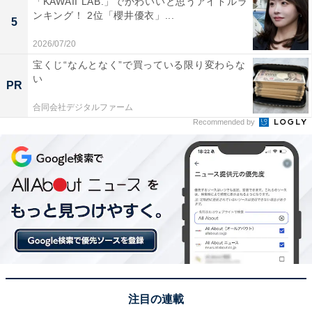
「KAWAII LAB.」でかわいいと思うアイドルラ
ンキング！ 2位「櫻井優衣」...
同率1位：天河大辨財天社奥の滝／50票
5
2026/07/20
吉野郡天川村にある天河大辨財天社は、日本三大弁財天
宝くじ“なんとなく”で買っている限り変わらな
の1つに数えられる神社です。神様に呼ばれないとたど
い
PR
り着けないとされる神秘的なスポットとされ、敷地内は
合同会社デジタルファーム
とても広く、東側の奥に滝があります。岩を伝う水の音
Recommended by
と自然の静寂が相まって、非日常感を感じられます。修
験道の聖地である大峯山脈の麓にあり、歴史と霊的な深
さを感じられる秘境として、同率1位に輝きました。
回答者からは「行くのは少し大変な場所だけれど、それ
でも行った甲斐がある価値のある素晴らしい秘境」（30
代女性／愛知県）、「お参りをして金運をあげて、長期
休みを楽しみたい」（40代女性／東京都）、「大銀杏の
御神気に触れてご利益を得たいから」（50代男性／愛知
注目の連載