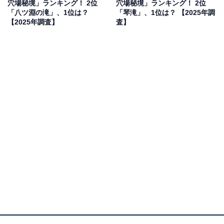
穴場秘境」ランキング！ 2位
穴場秘境」ランキング！ 2位
「八ツ淵の滝」、1位は？
「琴滝」、1位は？ 【2025年調
【2025年調査】
査】
2位：不動七重の滝／48票
吉野郡下北山村に位置する不動七重の滝は、日本百選に
も選ばれている名瀑。その名の通り、七段の滝が連なっ
ており、総落差はおよそ160mにおよびます。岩肌を滑る
ように流れ落ちる水と、周囲の豊かな原生林が織りなす
景観は雄大で、訪れる者を圧倒します。山深い場所にあ
るため秘境感はバツグン。特に新緑や紅葉の時期には、
その迫力と美しさが際立ちます。自然の中で静かに力を
得たいという人々に支持されました。
回答者からは「苔むした世界が広がり観光客も少なく静
寂な雰囲気を味わえるため」（20代女性／東京都）、
「去年職場の人が行っておすすめされた。日本を感じれ