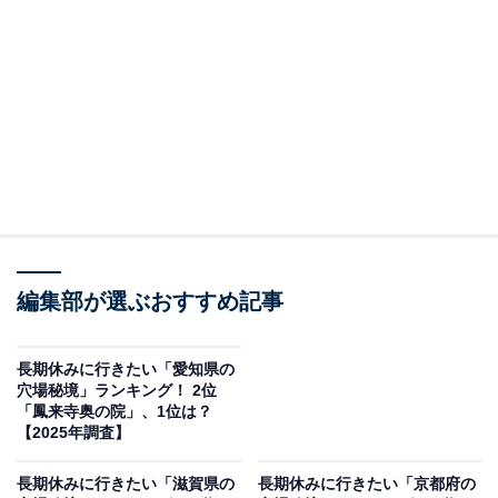
この記事の執筆者：
坂上 恵
All About ニュースの編集者。オールアバウトに入社後、SNSトレン
ドにフォーカスした記事執筆やSEOライティングの経験を経て、の
ちにAll About ニュースチームのメンバーに加入。現在は旅行・カル
...続きを読む
チャー・エンタメなどを中心に企画編集を担当。東京都出身。居酒
屋巡りとスポーツ観戦が生きがい。
調査概要
編集部が選ぶおすすめ記事
調査期間：2025年12月8日
調査方法：インターネット調査
調査対象：全国10〜60代の男女250人
長期休みに行きたい「愛知県の
穴場秘境」ランキング！ 2位
「鳳来寺奥の院」、1位は？
※本調査は全国250人を対象に実施したもので、結
【2025年調査】
果は回答者の意見を集計したものであり、全体の意
長期休みに行きたい「滋賀県の
長期休みに行きたい「京都府の
見を断定的に示すものではありません