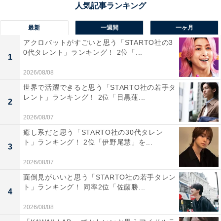
るからいいよとの事でした」（20代女性／東京都）、
「七つの段に分かれて流れ落ちるその姿は圧巻です。特
最新
一週間
一ヶ月
に上から3段目の『大滝』は落差が大きく迫力満点で
アクロバットがすごいと思う「STARTO社の3
0代タレント」ランキング！ 2位「...
す」（60代男性／香川県）といった声が集まりました。
1
2026/08/08
世界で活躍できると思う「STARTO社の若手タ
レント」ランキング！ 2位「目黒蓮...
2
2026/08/07
癒し系だと思う「STARTO社の30代タレン
ト」ランキング！ 2位「伊野尾慧」を...
3
2026/08/07
面倒見がいいと思う「STARTO社の若手タレン
ト」ランキング！ 同率2位「佐藤勝...
4
2026/08/08