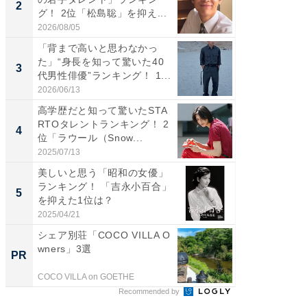
2
2
グ！ 2位「松島聡」を抑え...
グ！ 2
2026/08/05
2026/08/0
「背まで高いと思わなかっ
ギャップ
た」“身長を知って驚いた40
RTO社
3
3
代男性俳優”ランキング！ 1...
キング！
2026/06/13
2026/08/0
高学歴だと知って驚いたSTA
「世界で
RTOタレントランキング！ 2
ARTO
4
4
位「ラウール（Snow...
グ！ 2
2025/07/13
2026/08/0
美しいと思う「昭和の女優」
身長を知
ランキング！ 「吉永小百合」
性俳優」
5
5
を抑えた1位は？
「鈴木
倒...
2025/04/21
2026/08/0
シェア別荘「COCO VILLA O
全国の
wners」3選
付きの
PR
PR
COCO VILLA on GOETHE
COCO VIL
Recommended by