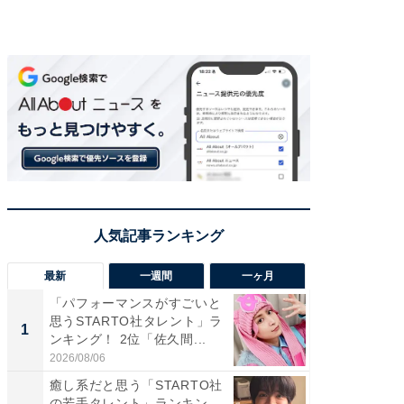
最新
一週間
一ヶ月
「パフォーマンスがすごいと
「癒し系
思うSTARTO社タレント」ラ
タレント
1
1
ンキング！ 2位「佐久間...
「井ノ原
2026/08/06
2026/08/0
癒し系だと思う「STARTO社
癒し系だ
の若手タレント」ランキン
の若手