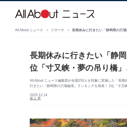
All About ニュース
リサーチ
長期休みに行きたい「静岡
位「寸又峡・夢の吊り橋」、
All About ニュース編集部が全国250人を対象に実施し
行きたい「静岡県の穴場秘境」ランキングを発表！ 2位「寸又
2025.12.14
坂上 恵