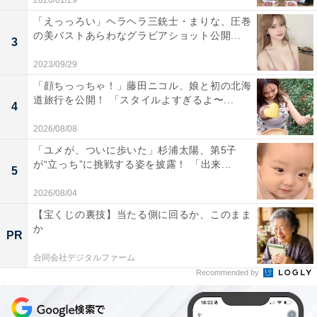
2026/01/29
「えっっろい」ヘラヘラ三銃士・まりな、圧巻
の美バストあらわなグラビアショット公開...
3
2023/09/29
「顔ちっっちゃ！」藤田ニコル、娘と初の北海
道旅行を公開！ 「スタイルよすぎるよ〜...
4
2026/08/08
「ユメが、ついに歩いた」杉浦太陽、第5子
が“立っち”に挑戦する姿を披露！ 「出来...
5
2026/08/04
【宝くじの裏技】当たる側に回るか、このまま
か
PR
合同会社デジタルファーム
Recommended by