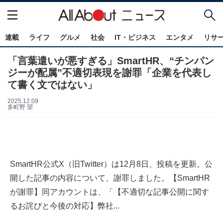
連載
ライフ
グルメ
社会
IT・ビジネス
エンタメ
リサ
「言葉遣いが悪すぎる」SmartHR、“チンパン
ジーが配属”不適切表現を謝罪「企業を代表し
て書く文ではない」
2025.12.09
多町野 望
SmartHR公式X（旧Twitter）は12月8日、投稿を更新。公
開した記事の内容について、謝罪しました。【SmartHR
が謝罪】同アカウントは、「【不適切な記事公開に関す
るお詫びと今後の対応】弊社...