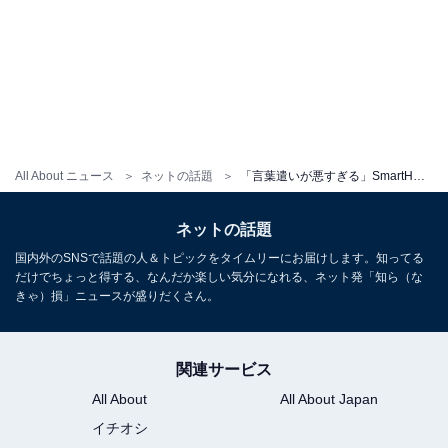
All About ニュース
ネットの話題
「言葉遣いが悪すぎる」SmartHR、“チンパンジーが配属”不適切表現を謝罪「企業を代表して書く文ではない」
ネットの話題
国内外のSNSで話題の人＆トピックをタイムリーにお届けします。知ってる
だけでちょっと得する、なんだか楽しい気分になれる、ネット発「知ら（な
きゃ）損」ニュースが盛りだくさん。
関連サービス
All About
All About Japan
イチオシ