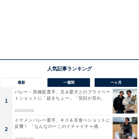
最新
一週間
一ヶ月
バレー・髙橋藍選手、兄＆愛犬とのプライベー
トショットに「超きちょー」「笑顔が見れ...
1
2026/03/08
イケメンバレー選手、キス＆耳食べショットに
反響！ 「なんなのーこのイチャイチャ感...
2