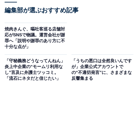
編集部が選ぶおすすめ記事
焼肉きんぐ、嘔吐客巡る店舗対
応がSNSで物議。運営会社が謝
罪へ「説明や謝罪のあり方に不
十分な点が」
「守秘義務どうなってんねん」
「うちの悪口は全然良いんです
炎上中企業の“モームリ利用な
が」企業公式アカウントで
し”言及に弁護士ツッコミ。
の“不適切発言”に、さまざまな
「流石にネタだと信じたい」
反響集まる