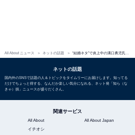
All About ニュース
ネットの話題
“結婚ネタ”で炎上中の溝口勇児氏の会社広報女性、謝罪も殺害予告受ける「これは言い過ぎだと思います」
ネットの話題
国内外のSNSで話題の人＆トピックをタイムリーにお届けします。知ってる
だけでちょっと得する、なんだか楽しい気分になれる、ネット発「知ら（な
きゃ）損」ニュースが盛りだくさん。
関連サービス
All About
All About Japan
イチオシ