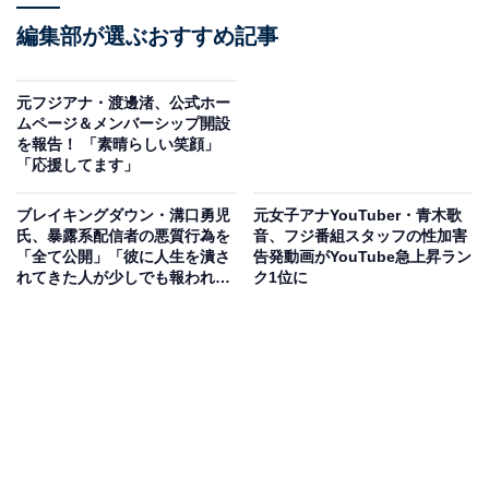
編集部が選ぶおすすめ記事
元フジアナ・渡邊渚、公式ホー
ムページ＆メンバーシップ開設
を報告！ 「素晴らしい笑顔」
「応援してます」
ブレイキングダウン・溝口勇児
元女子アナYouTuber・青木歌
氏、暴露系配信者の悪質行為を
音、フジ番組スタッフの性加害
「全て公開」「彼に人生を潰さ
告発動画がYouTube急上昇ラン
れてきた人が少しでも報われま
ク1位に
すように」