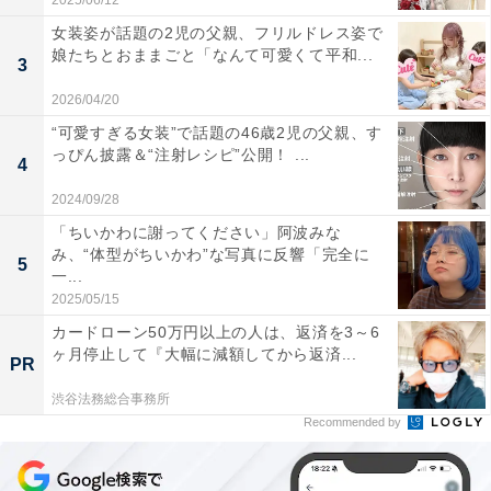
2025/06/12
女装姿が話題の2児の父親、フリルドレス姿で
娘たちとおままごと「なんて可愛くて平和...
3
2026/04/20
“可愛すぎる女装”で話題の46歳2児の父親、す
っぴん披露＆“注射レシピ”公開！ ...
4
2024/09/28
「ちいかわに謝ってください」阿波みな
み、“体型がちいかわ”な写真に反響「完全に
5
一...
2025/05/15
カードローン50万円以上の人は、返済を3～6
ヶ月停止して『大幅に減額してから返済...
PR
渋谷法務総合事務所
Recommended by