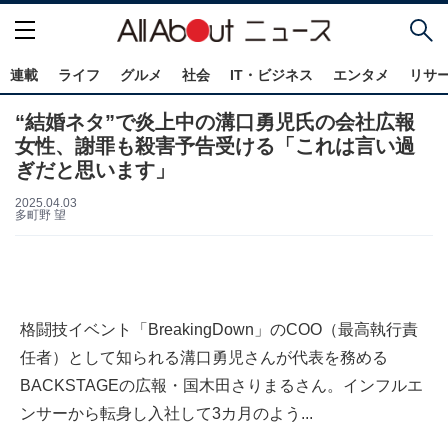
連載
ライフ
グルメ
社会
IT・ビジネス
エンタメ
リサ
“結婚ネタ”で炎上中の溝口勇児氏の会社広報
女性、謝罪も殺害予告受ける「これは言い過
ぎだと思います」
2025.04.03
多町野 望
格闘技イベント「BreakingDown」のCOO（最高執行責
任者）として知られる溝口勇児さんが代表を務める
BACKSTAGEの広報・国木田さりまるさん。インフルエ
ンサーから転身し入社して3カ月のよう...