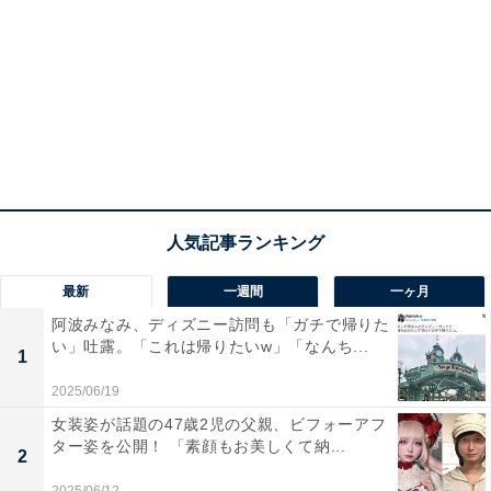
最新
一週間
一ヶ月
阿波みなみ、ディズニー訪問も「ガチで帰りた
い」吐露。「これは帰りたいw」「なんち...
1
2025/06/19
女装姿が話題の47歳2児の父親、ビフォーアフ
ター姿を公開！ 「素顔もお美しくて納...
2